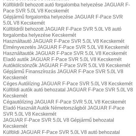
Külföldről behozott autó forgalomba helyezése JAGUAR F-
Pace SVR 5.0L V8 Kecskemét
Gépjármű forgalomba helyezése JAGUAR F-Pace SVR
5.0L V8 Kecskemét
Külföldről behozott JAGUAR F-Pace SVR 5.0L V8 autó
forgalomba helyezése Kecskemét
Használtautó‎ JAGUAR F-Pace SVR 5.0L V8 Kecskemét
Élményvezetés JAGUAR F-Pace SVR 5.0L V8 Kecskemét
Használtautó‎k JAGUAR F-Pace SVR 5.0L V8 Kecskemét
Eladó autók JAGUAR F-Pace SVR 5.0L V8 Kecskemét
Autókölcsönzők JAGUAR F-Pace SVR 5.0L V8 Kecskemét
Gépjármű Finanszírozás JAGUAR F-Pace SVR 5.0L V8
Kecskemét
Céges Autólízing JAGUAR F-Pace SVR 5.0L V8 Kecskemét
Külföldi autók‎ autó behozatal JAGUAR F-Pace SVR 5.0L V8
Kecskemét
Cégautólízing JAGUAR F-Pace SVR 5.0L V8 Kecskemét
Eladó Használt Autók Németországból JAGUAR F-Pace
SVR 5.0L V8 Kecskemét
JAGUAR F-Pace SVR 5.0L V8 Gépjármű behozatal
Kecskemét
Külföldi JAGUAR F-Pace SVR 5.0L V8 autó behozatal