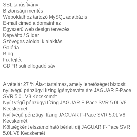
SSL tanúsítvány
Biztonsági mentés
Weboldalhoz tartozó MySQL adatbázis
E-mail címed a domainhez
Egyszerű web design tervezés
Képváltó / Slider
Szöveges aloldal kialakítás
Galéria
Blog
Fix fejléc
GDPR süti elfogadó sáv
A vételár 27 % Áfa-t tartalmaz, amely lehetőséget biztosít
nyíltvégű pénzügyi lízing igénybevételére JAGUAR F-Pace
SVR 5.0L V8 Kecskemét
Nyílt végű pénzügyi lízing JAGUAR F-Pace SVR 5.0L V8
Kecskemét
Nyíltvégű pénzügyi lízing JAGUAR F-Pace SVR 5.0L V8
Kecskemét
Költségként elszámolható bérleti díj JAGUAR F-Pace SVR
5.0L V8 Kecskemét