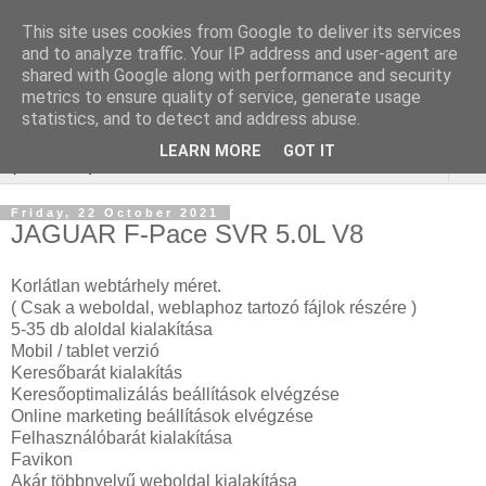
This site uses cookies from Google to deliver its services
Webáruház Kulcsszó
and to analyze traffic. Your IP address and user-agent are
shared with Google along with performance and security
optimalizálás
metrics to ensure quality of service, generate usage
statistics, and to detect and address abuse.
LEARN MORE
GOT IT
▼
Friday, 22 October 2021
JAGUAR F-Pace SVR 5.0L V8
Korlátlan webtárhely méret.
( Csak a weboldal, weblaphoz tartozó fájlok részére )
5-35 db aloldal kialakítása
Mobil / tablet verzió
Keresőbarát kialakítás
Keresőoptimalizálás beállítások elvégzése
Online marketing beállítások elvégzése
Felhasználóbarát kialakítása
Favikon
Akár többnyelvű weboldal kialakítása