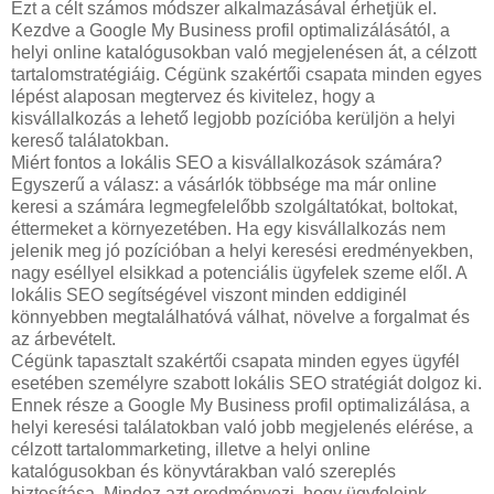
Ezt a célt számos módszer alkalmazásával érhetjük el.
Kezdve a Google My Business profil optimalizálásától, a
helyi online katalógusokban való megjelenésen át, a célzott
tartalomstratégiáig. Cégünk szakértői csapata minden egyes
lépést alaposan megtervez és kivitelez, hogy a
kisvállalkozás a lehető legjobb pozícióba kerüljön a helyi
kereső találatokban.
Miért fontos a lokális SEO a kisvállalkozások számára?
Egyszerű a válasz: a vásárlók többsége ma már online
keresi a számára legmegfelelőbb szolgáltatókat, boltokat,
éttermeket a környezetében. Ha egy kisvállalkozás nem
jelenik meg jó pozícióban a helyi keresési eredményekben,
nagy eséllyel elsikkad a potenciális ügyfelek szeme elől. A
lokális SEO segítségével viszont minden eddiginél
könnyebben megtalálhatóvá válhat, növelve a forgalmat és
az árbevételt.
Cégünk tapasztalt szakértői csapata minden egyes ügyfél
esetében személyre szabott lokális SEO stratégiát dolgoz ki.
Ennek része a Google My Business profil optimalizálása, a
helyi keresési találatokban való jobb megjelenés elérése, a
célzott tartalommarketing, illetve a helyi online
katalógusokban és könyvtárakban való szereplés
biztosítása. Mindez azt eredményezi, hogy ügyfeleink