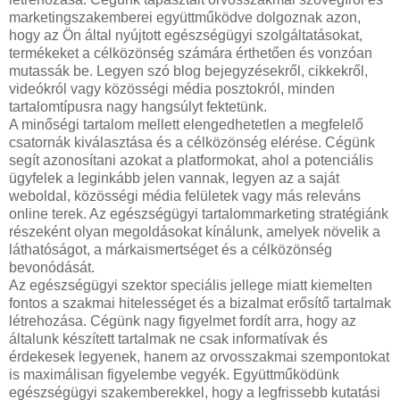
marketingszakemberei együttműködve dolgoznak azon,
hogy az Ön által nyújtott egészségügyi szolgáltatásokat,
termékeket a célközönség számára érthetően és vonzóan
mutassák be. Legyen szó blog bejegyzésekről, cikkekről,
videókról vagy közösségi média posztokról, minden
tartalomtípusra nagy hangsúlyt fektetünk.
A minőségi tartalom mellett elengedhetetlen a megfelelő
csatornák kiválasztása és a célközönség elérése. Cégünk
segít azonosítani azokat a platformokat, ahol a potenciális
ügyfelek a leginkább jelen vannak, legyen az a saját
weboldal, közösségi média felületek vagy más releváns
online terek. Az egészségügyi tartalommarketing stratégiánk
részeként olyan megoldásokat kínálunk, amelyek növelik a
láthatóságot, a márkaismertséget és a célközönség
bevonódását.
Az egészségügyi szektor speciális jellege miatt kiemelten
fontos a szakmai hitelességet és a bizalmat erősítő tartalmak
létrehozása. Cégünk nagy figyelmet fordít arra, hogy az
általunk készített tartalmak ne csak informatívak és
érdekesek legyenek, hanem az orvosszakmai szempontokat
is maximálisan figyelembe vegyék. Együttműködünk
egészségügyi szakemberekkel, hogy a legfrissebb kutatási