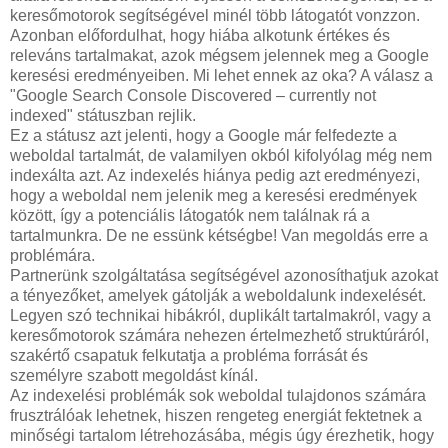
keresőmotorok segítségével minél több látogatót vonzzon.
Azonban előfordulhat, hogy hiába alkotunk értékes és
releváns tartalmakat, azok mégsem jelennek meg a Google
keresési eredményeiben. Mi lehet ennek az oka? A válasz a
"Google Search Console Discovered – currently not
indexed" státuszban rejlik.
Ez a státusz azt jelenti, hogy a Google már felfedezte a
weboldal tartalmát, de valamilyen okból kifolyólag még nem
indexálta azt. Az indexelés hiánya pedig azt eredményezi,
hogy a weboldal nem jelenik meg a keresési eredmények
között, így a potenciális látogatók nem találnak rá a
tartalmunkra. De ne essünk kétségbe! Van megoldás erre a
problémára.
Partnerünk szolgáltatása segítségével azonosíthatjuk azokat
a tényezőket, amelyek gátolják a weboldalunk indexelését.
Legyen szó technikai hibákról, duplikált tartalmakról, vagy a
keresőmotorok számára nehezen értelmezhető struktúráról,
szakértő csapatuk felkutatja a probléma forrását és
személyre szabott megoldást kínál.
Az indexelési problémák sok weboldal tulajdonos számára
frusztrálóak lehetnek, hiszen rengeteg energiát fektetnek a
minőségi tartalom létrehozásába, mégis úgy érezhetik, hogy