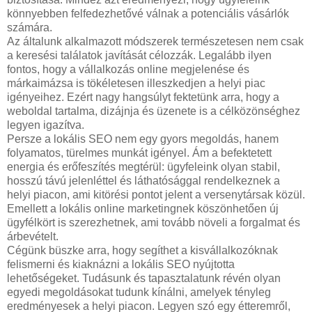
könnyebben felfedezhetővé válnak a potenciális vásárlók
számára.
Az általunk alkalmazott módszerek természetesen nem csak
a keresési találatok javítását célozzák. Legalább ilyen
fontos, hogy a vállalkozás online megjelenése és
márkaimázsa is tökéletesen illeszkedjen a helyi piac
igényeihez. Ezért nagy hangsúlyt fektetünk arra, hogy a
weboldal tartalma, dizájnja és üzenete is a célközönséghez
legyen igazítva.
Persze a lokális SEO nem egy gyors megoldás, hanem
folyamatos, türelmes munkát igényel. Ám a befektetett
energia és erőfeszítés megtérül: ügyfeleink olyan stabil,
hosszú távú jelenléttel és láthatósággal rendelkeznek a
helyi piacon, ami kitörési pontot jelent a versenytársak közül.
Emellett a lokális online marketingnek köszönhetően új
ügyfélkört is szerezhetnek, ami tovább növeli a forgalmat és
árbevételt.
Cégünk büszke arra, hogy segíthet a kisvállalkozóknak
felismerni és kiaknázni a lokális SEO nyújtotta
lehetőségeket. Tudásunk és tapasztalatunk révén olyan
egyedi megoldásokat tudunk kínálni, amelyek tényleg
eredményesek a helyi piacon. Legyen szó egy étteremről,