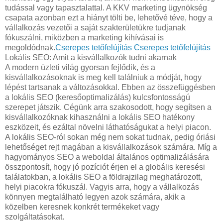
tudással vagy tapasztalattal. A KKV marketing ügynökség
csapata azonban ezt a hiányt tölti be, lehetővé téve, hogy a
vállalkozás vezetői a saját szakterületükre tudjanak
fókuszálni, miközben a marketing kihívásai is
megoldódnak.
Cserepes tetőfelújítás
Cserepes tetőfelújítás
Lokális SEO: Amit a kisvállalkozók tudni akarnak
A modern üzleti világ gyorsan fejlődik, és a
kisvállalkozásoknak is meg kell találniuk a módját, hogy
lépést tartsanak a változásokkal. Ebben az összefüggésben
a lokális SEO (keresőoptimalizálás) kulcsfontosságú
szerepet játszik. Cégünk arra szakosodott, hogy segítsen a
kisvállalkozóknak kihasználni a lokális SEO hatékony
eszközeit, és ezáltal növelni láthatóságukat a helyi piacon.
A lokális SEO-ról sokan még nem sokat tudnak, pedig óriási
lehetőséget rejt magában a kisvállalkozások számára. Míg a
hagyományos SEO a weboldal általános optimalizálására
összpontosít, hogy jó pozíciót érjen el a globális keresési
találatokban, a lokális SEO a földrajzilag meghatározott,
helyi piacokra fókuszál. Vagyis arra, hogy a vállalkozás
könnyen megtalálható legyen azok számára, akik a
közelben keresnek konkrét termékeket vagy
szolgáltatásokat.