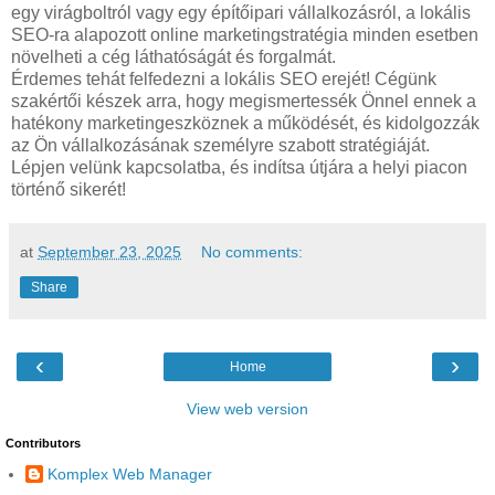
egy virágboltról vagy egy építőipari vállalkozásról, a lokális
SEO-ra alapozott online marketingstratégia minden esetben
növelheti a cég láthatóságát és forgalmát.
Érdemes tehát felfedezni a lokális SEO erejét! Cégünk
szakértői készek arra, hogy megismertessék Önnel ennek a
hatékony marketingeszköznek a működését, és kidolgozzák
az Ön vállalkozásának személyre szabott stratégiáját.
Lépjen velünk kapcsolatba, és indítsa útjára a helyi piacon
történő sikerét!
at
September 23, 2025
No comments:
Share
‹
›
Home
View web version
Contributors
Komplex Web Manager