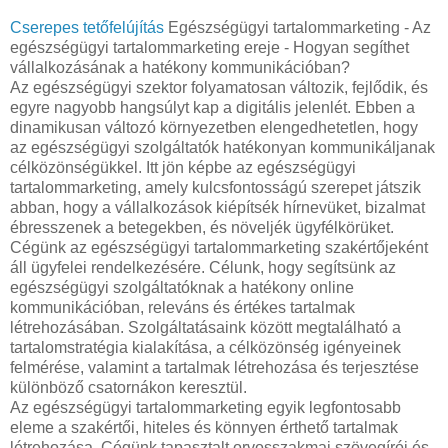
Cserepes tetőfelújítás
Egészségügyi tartalommarketing - Az
egészségügyi tartalommarketing ereje - Hogyan segíthet
vállalkozásának a hatékony kommunikációban?
Az egészségügyi szektor folyamatosan változik, fejlődik, és
egyre nagyobb hangsúlyt kap a digitális jelenlét. Ebben a
dinamikusan változó környezetben elengedhetetlen, hogy
az egészségügyi szolgáltatók hatékonyan kommunikáljanak
célközönségükkel. Itt jön képbe az egészségügyi
tartalommarketing, amely kulcsfontosságú szerepet játszik
abban, hogy a vállalkozások kiépítsék hírnevüket, bizalmat
ébresszenek a betegekben, és növeljék ügyfélkörüket.
Cégünk az egészségügyi tartalommarketing szakértőjeként
áll ügyfelei rendelkezésére. Célunk, hogy segítsünk az
egészségügyi szolgáltatóknak a hatékony online
kommunikációban, releváns és értékes tartalmak
létrehozásában. Szolgáltatásaink között megtalálható a
tartalomstratégia kialakítása, a célközönség igényeinek
felmérése, valamint a tartalmak létrehozása és terjesztése
különböző csatornákon keresztül.
Az egészségügyi tartalommarketing egyik legfontosabb
eleme a szakértői, hiteles és könnyen érthető tartalmak
létrehozása. Cégünk tapasztalt orvosszakmai szövegírói és