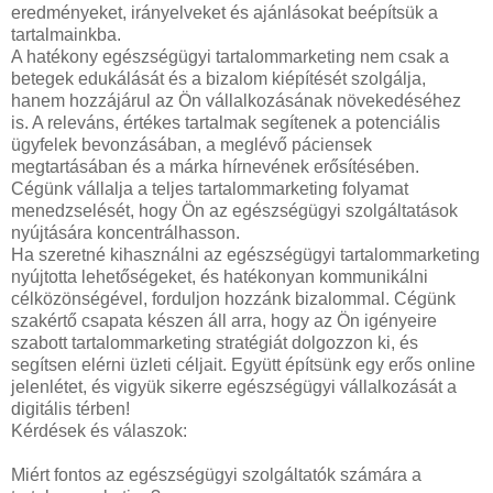
eredményeket, irányelveket és ajánlásokat beépítsük a
tartalmainkba.
A hatékony egészségügyi tartalommarketing nem csak a
betegek edukálását és a bizalom kiépítését szolgálja,
hanem hozzájárul az Ön vállalkozásának növekedéséhez
is. A releváns, értékes tartalmak segítenek a potenciális
ügyfelek bevonzásában, a meglévő páciensek
megtartásában és a márka hírnevének erősítésében.
Cégünk vállalja a teljes tartalommarketing folyamat
menedzselését, hogy Ön az egészségügyi szolgáltatások
nyújtására koncentrálhasson.
Ha szeretné kihasználni az egészségügyi tartalommarketing
nyújtotta lehetőségeket, és hatékonyan kommunikálni
célközönségével, forduljon hozzánk bizalommal. Cégünk
szakértő csapata készen áll arra, hogy az Ön igényeire
szabott tartalommarketing stratégiát dolgozzon ki, és
segítsen elérni üzleti céljait. Együtt építsünk egy erős online
jelenlétet, és vigyük sikerre egészségügyi vállalkozását a
digitális térben!
Kérdések és válaszok:
Miért fontos az egészségügyi szolgáltatók számára a