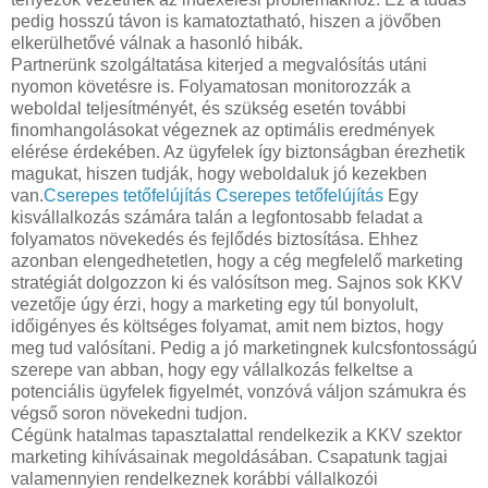
pedig hosszú távon is kamatoztatható, hiszen a jövőben
elkerülhetővé válnak a hasonló hibák.
Partnerünk szolgáltatása kiterjed a megvalósítás utáni
nyomon követésre is. Folyamatosan monitorozzák a
weboldal teljesítményét, és szükség esetén további
finomhangolásokat végeznek az optimális eredmények
elérése érdekében. Az ügyfelek így biztonságban érezhetik
magukat, hiszen tudják, hogy weboldaluk jó kezekben
van.
Cserepes tetőfelújítás
Cserepes tetőfelújítás
Egy
kisvállalkozás számára talán a legfontosabb feladat a
folyamatos növekedés és fejlődés biztosítása. Ehhez
azonban elengedhetetlen, hogy a cég megfelelő marketing
stratégiát dolgozzon ki és valósítson meg. Sajnos sok KKV
vezetője úgy érzi, hogy a marketing egy túl bonyolult,
időigényes és költséges folyamat, amit nem biztos, hogy
meg tud valósítani. Pedig a jó marketingnek kulcsfontosságú
szerepe van abban, hogy egy vállalkozás felkeltse a
potenciális ügyfelek figyelmét, vonzóvá váljon számukra és
végső soron növekedni tudjon.
Cégünk hatalmas tapasztalattal rendelkezik a KKV szektor
marketing kihívásainak megoldásában. Csapatunk tagjai
valamennyien rendelkeznek korábbi vállalkozói