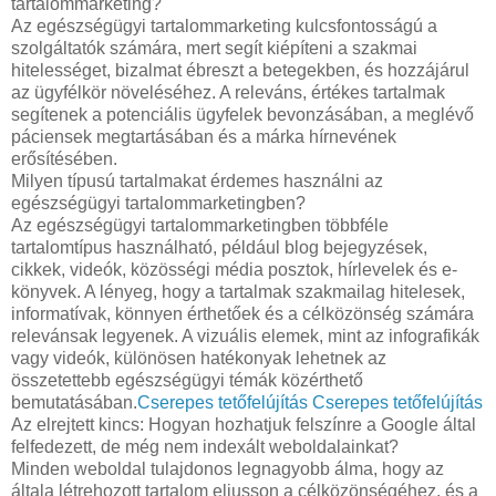
tartalommarketing?
Az egészségügyi tartalommarketing kulcsfontosságú a
szolgáltatók számára, mert segít kiépíteni a szakmai
hitelességet, bizalmat ébreszt a betegekben, és hozzájárul
az ügyfélkör növeléséhez. A releváns, értékes tartalmak
segítenek a potenciális ügyfelek bevonzásában, a meglévő
páciensek megtartásában és a márka hírnevének
erősítésében.
Milyen típusú tartalmakat érdemes használni az
egészségügyi tartalommarketingben?
Az egészségügyi tartalommarketingben többféle
tartalomtípus használható, például blog bejegyzések,
cikkek, videók, közösségi média posztok, hírlevelek és e-
könyvek. A lényeg, hogy a tartalmak szakmailag hitelesek,
informatívak, könnyen érthetőek és a célközönség számára
relevánsak legyenek. A vizuális elemek, mint az infografikák
vagy videók, különösen hatékonyak lehetnek az
összetettebb egészségügyi témák közérthető
bemutatásában.
Cserepes tetőfelújítás
Cserepes tetőfelújítás
Az elrejtett kincs: Hogyan hozhatjuk felszínre a Google által
felfedezett, de még nem indexált weboldalainkat?
Minden weboldal tulajdonos legnagyobb álma, hogy az
általa létrehozott tartalom eljusson a célközönségéhez, és a