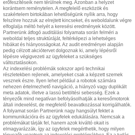
erőfeszítéseik nem térülnek meg. Azonban a helyzet
korántsem reménytelen. A megfelelő eszközök és
szakértelem birtokában lehetőségünk nyílik arra, hogy
felszínre hozzuk az elrejtett kincseket, és weboldalunk végre
elfoglalja méltó helyét a keresési eredmények között.
Partnerünk átfogó auditálási folyamata során felméri a
weboldal teljes struktúráját, feltérképezi a lehetséges
hibákat és hiányosságokat. Az audit eredményei alapján
pedig célzott akciótervet dolgoznak ki, amely lépésről
lépésre végigvezeti az ügyfeleket a szükséges
változtatásokon.
Az indexelési problémák sokszor apró technikai
részletekben rejlenek, amelyeket csak a képzett szemek
vesznek észre. Ilyen lehet például a robotok számára
nehezen értelmezhető navigáció, a hiányzó vagy duplikált
meta adatok, illetve a lassú betöltési sebesség. Ezek a
tényezők mind negatívan befolyásolhatják a keresőmotorok
általi indexelést, de megfelelő beavatkozással korrigálhatók.
A folyamat során Partnerünk nagy hangsúlyt fektet a
kommunikációra és az ügyfelek edukálására. Nemcsak a
problémákat tárják fel, hanem azok kiváltó okait is
elmagyarázzák, így az ügyfelek megérthetik, hogy milyen
tényezők vezetnek az indexelési problémákhoz. Ez a tudás