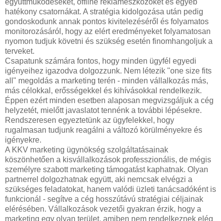
együttműködéseket, offline reklámeszközöket és egyéb
hatékony csatornákat. A stratégia kidolgozása után pedig
gondoskodunk annak pontos kivitelezéséről és folyamatos
monitorozásáról, hogy az elért eredményeket folyamatosan
nyomon tudjuk követni és szükség esetén finomhangoljuk a
terveket.
Csapatunk számára fontos, hogy minden ügyfél egyedi
igényeihez igazodva dolgozzunk. Nem létezik "one size fits
all" megoldás a marketing terén - minden vállalkozás más,
más célokkal, erősségekkel és kihívásokkal rendelkezik.
Éppen ezért minden esetben alaposan megvizsgáljuk a cég
helyzetét, mielőtt javaslatot tennénk a további lépésekre.
Rendszeresen egyeztetünk az ügyfelekkel, hogy
rugalmasan tudjunk reagálni a változó körülményekre és
igényekre.
A KKV marketing ügynökség szolgáltatásainak
köszönhetően a kisvállalkozások professzionális, de mégis
személyre szabott marketing támogatást kaphatnak. Olyan
partnerrel dolgozhatnak együtt, aki nemcsak elvégzi a
szükséges feladatokat, hanem valódi üzleti tanácsadóként is
funkcionál - segítve a cég hosszútávú stratégiai céljainak
elérésében. Vállalkozások vezetői gyakran érzik, hogy a
marketing egy olyan terület, amiben nem rendelkeznek elég