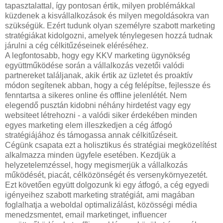
tapasztalattal, így pontosan értik, milyen problémákkal
küzdenek a kisvállalkozások és milyen megoldásokra van
szükségük. Ezért tudunk olyan személyre szabott marketing
stratégiákat kidolgozni, amelyek ténylegesen hozzá tudnak
járulni a cég célkitűzéseinek eléréséhez.
A legfontosabb, hogy egy KKV marketing ügynökség
együttműködése során a vállalkozás vezetői valódi
partnereket találjanak, akik értik az üzletet és proaktív
módon segítenek abban, hogy a cég felépítse, fejlessze és
fenntartsa a sikeres online és offline jelenlétét. Nem
elegendő pusztán kidobni néhány hirdetést vagy egy
websiteet létrehozni - a valódi siker érdekében minden
egyes marketing elem illeszkedjen a cég átfogó
stratégiájához és támogassa annak célkitűzéseit.
Cégünk csapata ezt a holisztikus és stratégiai megközelítést
alkalmazza minden ügyfele esetében. Kezdjük a
helyzetelemzéssel, hogy megismerjük a vállalkozás
működését, piacát, célközönségét és versenykörnyezetét.
Ezt követően együtt dolgozunk ki egy átfogó, a cég egyedi
igényeihez szabott marketing stratégiát, ami magában
foglalhatja a weboldal optimalizálást, közösségi média
menedzsmentet, email marketinget, influencer