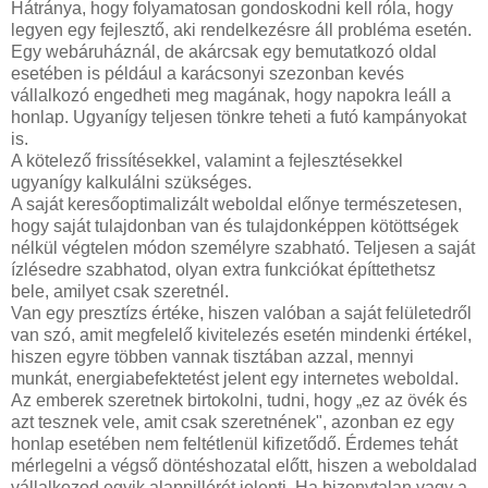
Hátránya, hogy folyamatosan gondoskodni kell róla, hogy
legyen egy fejlesztő, aki rendelkezésre áll probléma esetén.
Egy webáruháznál, de akárcsak egy bemutatkozó oldal
esetében is például a karácsonyi szezonban kevés
vállalkozó engedheti meg magának, hogy napokra leáll a
honlap. Ugyanígy teljesen tönkre teheti a futó kampányokat
is.
A kötelező frissítésekkel, valamint a fejlesztésekkel
ugyanígy kalkulálni szükséges.
A saját keresőoptimalizált weboldal előnye természetesen,
hogy saját tulajdonban van és tulajdonképpen kötöttségek
nélkül végtelen módon személyre szabható. Teljesen a saját
ízlésedre szabhatod, olyan extra funkciókat építtethetsz
bele, amilyet csak szeretnél.
Van egy presztízs értéke, hiszen valóban a saját felületedről
van szó, amit megfelelő kivitelezés esetén mindenki értékel,
hiszen egyre többen vannak tisztában azzal, mennyi
munkát, energiabefektetést jelent egy internetes weboldal.
Az emberek szeretnek birtokolni, tudni, hogy „ez az övék és
azt tesznek vele, amit csak szeretnének", azonban ez egy
honlap esetében nem feltétlenül kifizetődő. Érdemes tehát
mérlegelni a végső döntéshozatal előtt, hiszen a weboldalad
vállalkozod egyik alappillérét jelenti. Ha bizonytalan vagy a