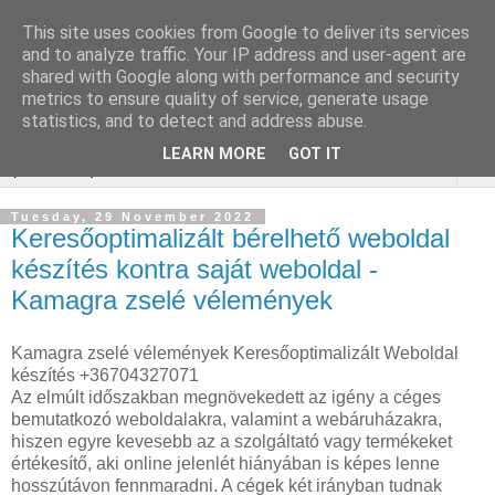
This site uses cookies from Google to deliver its services
Webáruház Kulcsszó
and to analyze traffic. Your IP address and user-agent are
shared with Google along with performance and security
optimalizálás
metrics to ensure quality of service, generate usage
statistics, and to detect and address abuse.
LEARN MORE
GOT IT
▼
Tuesday, 29 November 2022
Keresőoptimalizált bérelhető weboldal
készítés kontra saját weboldal -
Kamagra zselé vélemények
Kamagra zselé vélemények Keresőoptimalizált Weboldal
készítés +36704327071
Az elmúlt időszakban megnövekedett az igény a céges
bemutatkozó weboldalakra, valamint a webáruházakra,
hiszen egyre kevesebb az a szolgáltató vagy termékeket
értékesítő, aki online jelenlét hiányában is képes lenne
hosszútávon fennmaradni. A cégek két irányban tudnak