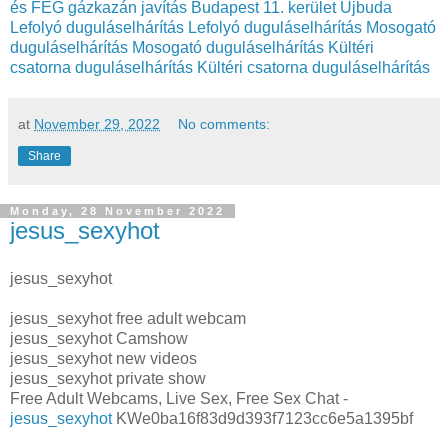
és FÉG gázkazán javítás Budapest 11. kerület Újbuda
Lefolyó duguláselhárítás
Lefolyó duguláselhárítás
Mosogató
duguláselhárítás
Mosogató duguláselhárítás
Kültéri
csatorna duguláselhárítás
Kültéri csatorna duguláselhárítás
at
November 29, 2022
No comments:
Share
Monday, 28 November 2022
jesus_sexyhot
jesus_sexyhot
jesus_sexyhot free adult webcam
jesus_sexyhot Camshow
jesus_sexyhot new videos
jesus_sexyhot private show
Free Adult Webcams, Live Sex, Free Sex Chat -
jesus_sexyhot
KWe0ba16f83d9d393f7123cc6e5a1395bf