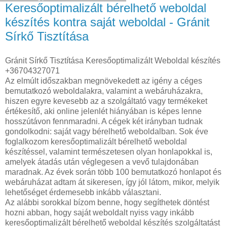
Keresőoptimalizált bérelhető weboldal
készítés kontra saját weboldal - Gránit
Sírkő Tisztítása
Gránit Sírkő Tisztítása Keresőoptimalizált Weboldal készítés
+36704327071
Az elmúlt időszakban megnövekedett az igény a céges
bemutatkozó weboldalakra, valamint a webáruházakra,
hiszen egyre kevesebb az a szolgáltató vagy termékeket
értékesítő, aki online jelenlét hiányában is képes lenne
hosszútávon fennmaradni. A cégek két irányban tudnak
gondolkodni: saját vagy bérelhető weboldalban. Sok éve
foglalkozom keresőoptimalizált bérelhető weboldal
készítéssel, valamint természetesen olyan honlapokkal is,
amelyek átadás után véglegesen a vevő tulajdonában
maradnak. Az évek során több 100 bemutatkozó honlapot és
webáruházat adtam át sikeresen, így jól látom, mikor, melyik
lehetőséget érdemesebb inkább választani.
Az alábbi sorokkal bízom benne, hogy segíthetek döntést
hozni abban, hogy saját weboldalt nyiss vagy inkább
keresőoptimalizált bérelhető weboldal készítés szolgáltatást