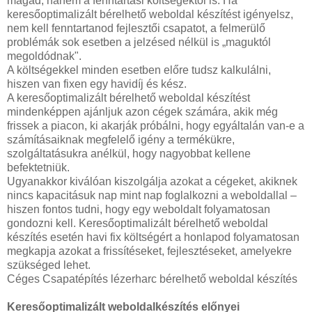
magad, hanem a fenntartási költségektől is. Ha
keresőoptimalizált bérelhető weboldal készítést igényelsz,
nem kell fenntartanod fejlesztői csapatot, a felmerülő
problémák sok esetben a jelzésed nélkül is „maguktól
megoldódnak".
A költségekkel minden esetben előre tudsz kalkulálni,
hiszen van fixen egy havidíj és kész.
A keresőoptimalizált bérelhető weboldal készítést
mindenképpen ajánljuk azon cégek számára, akik még
frissek a piacon, ki akarják próbálni, hogy egyáltalán van-e a
számításaiknak megfelelő igény a termékükre,
szolgáltatásukra anélkül, hogy nagyobbat kellene
befektetniük.
Ugyanakkor kiválóan kiszolgálja azokat a cégeket, akiknek
nincs kapacitásuk nap mint nap foglalkozni a weboldallal –
hiszen fontos tudni, hogy egy weboldalt folyamatosan
gondozni kell. Keresőoptimalizált bérelhető weboldal
készítés esetén havi fix költségért a honlapod folyamatosan
megkapja azokat a frissítéseket, fejlesztéseket, amelyekre
szükséged lehet.
Céges Csapatépítés lézerharc bérelhető weboldal készítés
Keresőoptimalizált weboldalkészítés előnyei