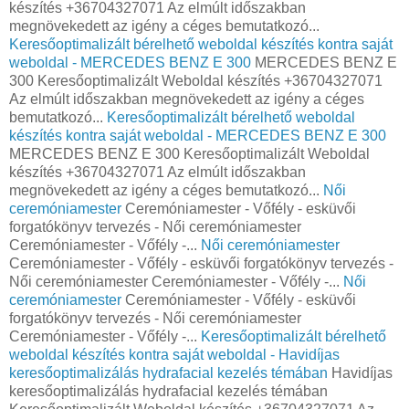
készítés +36704327071 Az elmúlt időszakban
megnövekedett az igény a céges bemutatkozó...
Keresőoptimalizált bérelhető weboldal készítés kontra saját
weboldal - MERCEDES BENZ E 300
MERCEDES BENZ E
300 Keresőoptimalizált Weboldal készítés +36704327071
Az elmúlt időszakban megnövekedett az igény a céges
bemutatkozó...
Keresőoptimalizált bérelhető weboldal
készítés kontra saját weboldal - MERCEDES BENZ E 300
MERCEDES BENZ E 300 Keresőoptimalizált Weboldal
készítés +36704327071 Az elmúlt időszakban
megnövekedett az igény a céges bemutatkozó...
Női
ceremóniamester
Ceremóniamester - Vőfély - esküvői
forgatókönyv tervezés - Női ceremóniamester
Ceremóniamester - Vőfély -...
Női ceremóniamester
Ceremóniamester - Vőfély - esküvői forgatókönyv tervezés -
Női ceremóniamester Ceremóniamester - Vőfély -...
Női
ceremóniamester
Ceremóniamester - Vőfély - esküvői
forgatókönyv tervezés - Női ceremóniamester
Ceremóniamester - Vőfély -...
Keresőoptimalizált bérelhető
weboldal készítés kontra saját weboldal - Havidíjas
keresőoptimalizálás hydrafacial kezelés témában
Havidíjas
keresőoptimalizálás hydrafacial kezelés témában