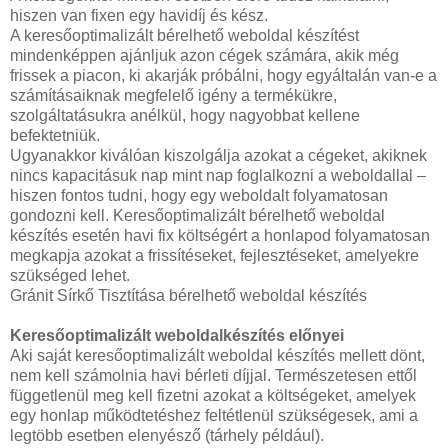
hiszen van fixen egy havidíj és kész.
A keresőoptimalizált bérelhető weboldal készítést
mindenképpen ajánljuk azon cégek számára, akik még
frissek a piacon, ki akarják próbálni, hogy egyáltalán van-e a
számításaiknak megfelelő igény a termékükre,
szolgáltatásukra anélkül, hogy nagyobbat kellene
befektetniük.
Ugyanakkor kiválóan kiszolgálja azokat a cégeket, akiknek
nincs kapacitásuk nap mint nap foglalkozni a weboldallal –
hiszen fontos tudni, hogy egy weboldalt folyamatosan
gondozni kell. Keresőoptimalizált bérelhető weboldal
készítés esetén havi fix költségért a honlapod folyamatosan
megkapja azokat a frissítéseket, fejlesztéseket, amelyekre
szükséged lehet.
Gránit Sírkő Tisztítása bérelhető weboldal készítés
Keresőoptimalizált weboldalkészítés előnyei
Aki saját keresőoptimalizált weboldal készítés mellett dönt,
nem kell számolnia havi bérleti díjjal. Természetesen ettől
függetlenül meg kell fizetni azokat a költségeket, amelyek
egy honlap működtetéshez feltétlenül szükségesek, ami a
legtöbb esetben elenyésző (tárhely például).