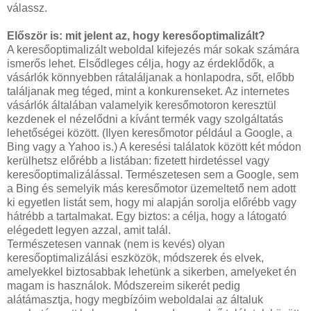
válassz.
Először is: mit jelent az, hogy keresőoptimalizált?
A keresőoptimalizált weboldal kifejezés már sokak számára
ismerős lehet. Elsődleges célja, hogy az érdeklődők, a
vásárlók könnyebben rátaláljanak a honlapodra, sőt, előbb
találjanak meg téged, mint a konkurenseket. Az internetes
vásárlók általában valamelyik keresőmotoron keresztül
kezdenek el nézelődni a kívánt termék vagy szolgáltatás
lehetőségei között. (Ilyen keresőmotor például a Google, a
Bing vagy a Yahoo is.) A keresési találatok között két módon
kerülhetsz előrébb a listában: fizetett hirdetéssel vagy
keresőoptimalizálással. Természetesen sem a Google, sem
a Bing és semelyik más keresőmotor üzemeltető nem adott
ki egyetlen listát sem, hogy mi alapján sorolja előrébb vagy
hátrébb a tartalmakat. Egy biztos: a célja, hogy a látogató
elégedett legyen azzal, amit talál.
Természetesen vannak (nem is kevés) olyan
keresőoptimalizálási eszközök, módszerek és elvek,
amelyekkel biztosabbak lehetünk a sikerben, amelyeket én
magam is használok. Módszereim sikerét pedig
alátámasztja, hogy megbízóim weboldalai az általuk