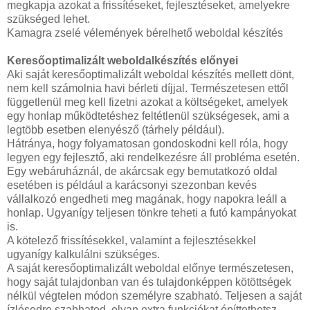
megkapja azokat a frissítéseket, fejlesztéseket, amelyekre
szükséged lehet.
Kamagra zselé vélemények bérelhető weboldal készítés
Keresőoptimalizált weboldalkészítés előnyei
Aki saját keresőoptimalizált weboldal készítés mellett dönt,
nem kell számolnia havi bérleti díjjal. Természetesen ettől
függetlenül meg kell fizetni azokat a költségeket, amelyek
egy honlap működtetéshez feltétlenül szükségesek, ami a
legtöbb esetben elenyésző (tárhely például).
Hátránya, hogy folyamatosan gondoskodni kell róla, hogy
legyen egy fejlesztő, aki rendelkezésre áll probléma esetén.
Egy webáruháznál, de akárcsak egy bemutatkozó oldal
esetében is például a karácsonyi szezonban kevés
vállalkozó engedheti meg magának, hogy napokra leáll a
honlap. Ugyanígy teljesen tönkre teheti a futó kampányokat
is.
A kötelező frissítésekkel, valamint a fejlesztésekkel
ugyanígy kalkulálni szükséges.
A saját keresőoptimalizált weboldal előnye természetesen,
hogy saját tulajdonban van és tulajdonképpen kötöttségek
nélkül végtelen módon személyre szabható. Teljesen a saját
ízlésedre szabhatod, olyan extra funkciókat építtethetsz