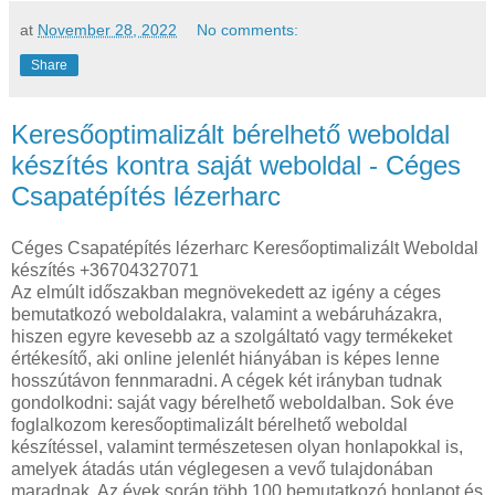
at
November 28, 2022
No comments:
Share
Keresőoptimalizált bérelhető weboldal
készítés kontra saját weboldal - Céges
Csapatépítés lézerharc
Céges Csapatépítés lézerharc Keresőoptimalizált Weboldal
készítés +36704327071
Az elmúlt időszakban megnövekedett az igény a céges
bemutatkozó weboldalakra, valamint a webáruházakra,
hiszen egyre kevesebb az a szolgáltató vagy termékeket
értékesítő, aki online jelenlét hiányában is képes lenne
hosszútávon fennmaradni. A cégek két irányban tudnak
gondolkodni: saját vagy bérelhető weboldalban. Sok éve
foglalkozom keresőoptimalizált bérelhető weboldal
készítéssel, valamint természetesen olyan honlapokkal is,
amelyek átadás után véglegesen a vevő tulajdonában
maradnak. Az évek során több 100 bemutatkozó honlapot és