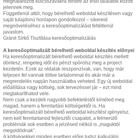
meghatározott kulcsszavakra rendre az első találatok között
jelennek meg.
Függetlenül attól, hogy bérelhető weboldal készítésen vagy
saját tulajdonú honlapon gondolkozol – sikereid
megnöveléséhez a keresőoptimalizálást feltétlenül
javaslom.
Gránit Sírkő Tisztítása keresőoptimalizálás
A keresőoptimalizált bérelhető weboldal készítés előnyei
Ha keresőoptimalizált bérelhető weboldal készítés mellett
döntesz, rengeteg időt és pénzt spórolsz meg a project
kezdetén. Ezek az oldalak reszponzívak, van, hogy már
teljesen fel vannak töltve tartalommal és akár már a
megrendelés napján használatba veheted. Egy új weboldal
előállítása nagy költség, sok tervezéssel jár – ezt mind
megtakaríthatod vele.
Nem csak a kezdeti nagyobb befektetéstől kíméled meg
magad, hanem a fenntartási költségektől is. Ha
keresőoptimalizált bérelhető weboldal készítést igényelsz,
nem kell fenntartanod fejlesztői csapatot, a felmerülő
problémák sok esetben a jelzésed nélkül is „maguktól
megoldódnak".
A költségekkel minden esetben előre tudsz kalkulálni,