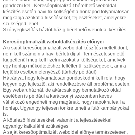
gondozni kell. Keresőoptimalizált bérelhető weboldal
készítés esetén havi fix költségért a honlapod folyamatosan
megkapja azokat a frissítéseket, fejlesztéseket, amelyekre
szükséged lehet.
Szőnyegtisztítás háztól-házig bérelhető weboldal készítés
Keresőoptimalizált weboldalkészítés előnyei
Aki saját keresőoptimalizált weboldal készítés mellett dönt,
nem kell számolnia havi bérleti díjjal. Természetesen ettől
függetlenül meg kell fizetni azokat a költségeket, amelyek
egy honlap működtetéshez feltétlenül szükségesek, ami a
legtöbb esetben elenyésző (tárhely például).
Hátránya, hogy folyamatosan gondoskodni kell róla, hogy
legyen egy fejlesztő, aki rendelkezésre áll probléma esetén.
Egy webáruháznál, de akárcsak egy bemutatkozó oldal
esetében is például a karácsonyi szezonban kevés
vállalkozó engedheti meg magának, hogy napokra leáll a
honlap. Ugyanígy teljesen tönkre teheti a futó kampányokat
is.
A kötelező frissítésekkel, valamint a fejlesztésekkel
ugyanígy kalkulálni szükséges.
A saját keresőoptimalizált weboldal előnye természetesen,