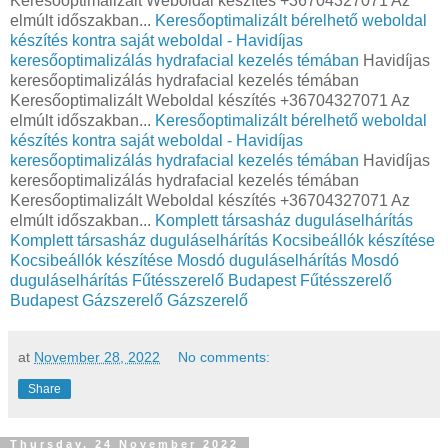
Keresőoptimalizált Weboldal készítés +36704327071 Az
elmúlt időszakban...
Keresőoptimalizált bérelhető weboldal
készítés kontra saját weboldal - Havidíjas
keresőoptimalizálás hydrafacial kezelés témában
Havidíjas
keresőoptimalizálás hydrafacial kezelés témában
Keresőoptimalizált Weboldal készítés +36704327071 Az
elmúlt időszakban...
Keresőoptimalizált bérelhető weboldal
készítés kontra saját weboldal - Havidíjas
keresőoptimalizálás hydrafacial kezelés témában
Havidíjas
keresőoptimalizálás hydrafacial kezelés témában
Keresőoptimalizált Weboldal készítés +36704327071 Az
elmúlt időszakban...
Komplett társasház duguláselhárítás
Komplett társasház duguláselhárítás
Kocsibeállók készítése
Kocsibeállók készítése
Mosdó duguláselhárítás
Mosdó
duguláselhárítás
Fűtésszerelő Budapest
Fűtésszerelő
Budapest
Gázszerelő
Gázszerelő
at
November 28, 2022
No comments:
Share
Thursday, 24 November 2022