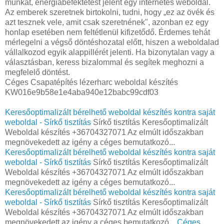
munkát, energiabefektetést jelent egy internetes weboldal.
Az emberek szeretnek birtokolni, tudni, hogy „ez az övék és
azt tesznek vele, amit csak szeretnének", azonban ez egy
honlap esetében nem feltétlenül kifizetődő. Érdemes tehát
mérlegelni a végső döntéshozatal előtt, hiszen a weboldalad
vállalkozod egyik alappillérét jelenti. Ha bizonytalan vagy a
választásban, keress bizalommal és segítek meghozni a
megfelelő döntést.
Céges Csapatépítés lézerharc weboldal készítés
KW016e9b58e1e4aba940e12babc99cdf03
Keresőoptimalizált bérelhető weboldal készítés kontra saját
weboldal - Sírkő tisztítás
Sírkő tisztítás Keresőoptimalizált
Weboldal készítés +36704327071 Az elmúlt időszakban
megnövekedett az igény a céges bemutatkozó...
Keresőoptimalizált bérelhető weboldal készítés kontra saját
weboldal - Sírkő tisztítás
Sírkő tisztítás Keresőoptimalizált
Weboldal készítés +36704327071 Az elmúlt időszakban
megnövekedett az igény a céges bemutatkozó...
Keresőoptimalizált bérelhető weboldal készítés kontra saját
weboldal - Sírkő tisztítás
Sírkő tisztítás Keresőoptimalizált
Weboldal készítés +36704327071 Az elmúlt időszakban
megnövekedett az igény a céges bemutatkozó...
Céges