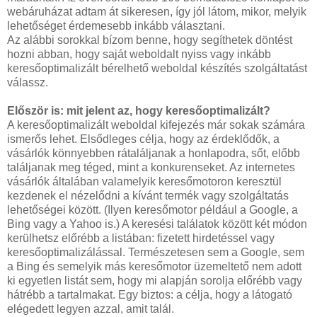
webáruházat adtam át sikeresen, így jól látom, mikor, melyik
lehetőséget érdemesebb inkább választani.
Az alábbi sorokkal bízom benne, hogy segíthetek döntést
hozni abban, hogy saját weboldalt nyiss vagy inkább
keresőoptimalizált bérelhető weboldal készítés szolgáltatást
válassz.
Először is: mit jelent az, hogy keresőoptimalizált?
A keresőoptimalizált weboldal kifejezés már sokak számára
ismerős lehet. Elsődleges célja, hogy az érdeklődők, a
vásárlók könnyebben rátaláljanak a honlapodra, sőt, előbb
találjanak meg téged, mint a konkurenseket. Az internetes
vásárlók általában valamelyik keresőmotoron keresztül
kezdenek el nézelődni a kívánt termék vagy szolgáltatás
lehetőségei között. (Ilyen keresőmotor például a Google, a
Bing vagy a Yahoo is.) A keresési találatok között két módon
kerülhetsz előrébb a listában: fizetett hirdetéssel vagy
keresőoptimalizálással. Természetesen sem a Google, sem
a Bing és semelyik más keresőmotor üzemeltető nem adott
ki egyetlen listát sem, hogy mi alapján sorolja előrébb vagy
hátrébb a tartalmakat. Egy biztos: a célja, hogy a látogató
elégedett legyen azzal, amit talál.