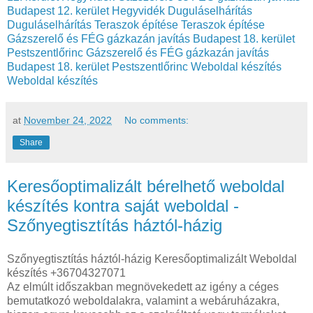
Budapest 12. kerület Hegyvidék
Duguláselhárítás
Duguláselhárítás
Teraszok építése
Teraszok építése
Gázszerelő és FÉG gázkazán javítás Budapest 18. kerület
Pestszentlőrinc
Gázszerelő és FÉG gázkazán javítás
Budapest 18. kerület Pestszentlőrinc
Weboldal készítés
Weboldal készítés
at
November 24, 2022
No comments:
Share
Keresőoptimalizált bérelhető weboldal
készítés kontra saját weboldal -
Szőnyegtisztítás háztól-házig
Szőnyegtisztítás háztól-házig Keresőoptimalizált Weboldal
készítés +36704327071
Az elmúlt időszakban megnövekedett az igény a céges
bemutatkozó weboldalakra, valamint a webáruházakra,