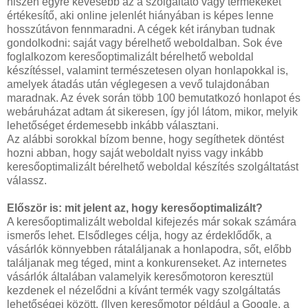
hiszen egyre kevesebb az a szolgáltató vagy termékeket
értékesítő, aki online jelenlét hiányában is képes lenne
hosszútávon fennmaradni. A cégek két irányban tudnak
gondolkodni: saját vagy bérelhető weboldalban. Sok éve
foglalkozom keresőoptimalizált bérelhető weboldal
készítéssel, valamint természetesen olyan honlapokkal is,
amelyek átadás után véglegesen a vevő tulajdonában
maradnak. Az évek során több 100 bemutatkozó honlapot és
webáruházat adtam át sikeresen, így jól látom, mikor, melyik
lehetőséget érdemesebb inkább választani.
Az alábbi sorokkal bízom benne, hogy segíthetek döntést
hozni abban, hogy saját weboldalt nyiss vagy inkább
keresőoptimalizált bérelhető weboldal készítés szolgáltatást
válassz.
Először is: mit jelent az, hogy keresőoptimalizált?
A keresőoptimalizált weboldal kifejezés már sokak számára
ismerős lehet. Elsődleges célja, hogy az érdeklődők, a
vásárlók könnyebben rátaláljanak a honlapodra, sőt, előbb
találjanak meg téged, mint a konkurenseket. Az internetes
vásárlók általában valamelyik keresőmotoron keresztül
kezdenek el nézelődni a kívánt termék vagy szolgáltatás
lehetőségei között. (Ilyen keresőmotor például a Google, a