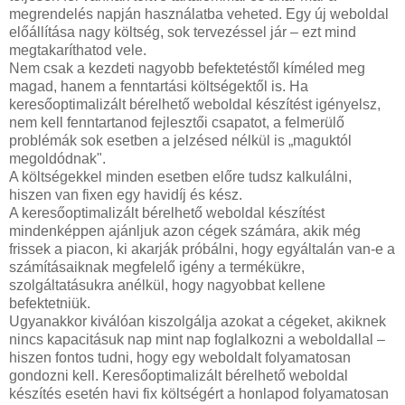
megrendelés napján használatba veheted. Egy új weboldal
előállítása nagy költség, sok tervezéssel jár – ezt mind
megtakaríthatod vele.
Nem csak a kezdeti nagyobb befektetéstől kíméled meg
magad, hanem a fenntartási költségektől is. Ha
keresőoptimalizált bérelhető weboldal készítést igényelsz,
nem kell fenntartanod fejlesztői csapatot, a felmerülő
problémák sok esetben a jelzésed nélkül is „maguktól
megoldódnak".
A költségekkel minden esetben előre tudsz kalkulálni,
hiszen van fixen egy havidíj és kész.
A keresőoptimalizált bérelhető weboldal készítést
mindenképpen ajánljuk azon cégek számára, akik még
frissek a piacon, ki akarják próbálni, hogy egyáltalán van-e a
számításaiknak megfelelő igény a termékükre,
szolgáltatásukra anélkül, hogy nagyobbat kellene
befektetniük.
Ugyanakkor kiválóan kiszolgálja azokat a cégeket, akiknek
nincs kapacitásuk nap mint nap foglalkozni a weboldallal –
hiszen fontos tudni, hogy egy weboldalt folyamatosan
gondozni kell. Keresőoptimalizált bérelhető weboldal
készítés esetén havi fix költségért a honlapod folyamatosan