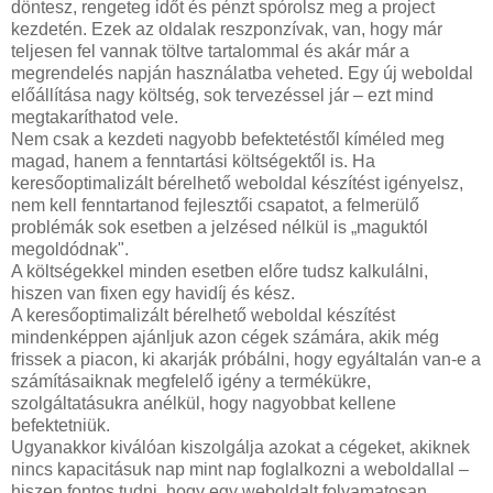
döntesz, rengeteg időt és pénzt spórolsz meg a project
kezdetén. Ezek az oldalak reszponzívak, van, hogy már
teljesen fel vannak töltve tartalommal és akár már a
megrendelés napján használatba veheted. Egy új weboldal
előállítása nagy költség, sok tervezéssel jár – ezt mind
megtakaríthatod vele.
Nem csak a kezdeti nagyobb befektetéstől kíméled meg
magad, hanem a fenntartási költségektől is. Ha
keresőoptimalizált bérelhető weboldal készítést igényelsz,
nem kell fenntartanod fejlesztői csapatot, a felmerülő
problémák sok esetben a jelzésed nélkül is „maguktól
megoldódnak".
A költségekkel minden esetben előre tudsz kalkulálni,
hiszen van fixen egy havidíj és kész.
A keresőoptimalizált bérelhető weboldal készítést
mindenképpen ajánljuk azon cégek számára, akik még
frissek a piacon, ki akarják próbálni, hogy egyáltalán van-e a
számításaiknak megfelelő igény a termékükre,
szolgáltatásukra anélkül, hogy nagyobbat kellene
befektetniük.
Ugyanakkor kiválóan kiszolgálja azokat a cégeket, akiknek
nincs kapacitásuk nap mint nap foglalkozni a weboldallal –
hiszen fontos tudni, hogy egy weboldalt folyamatosan