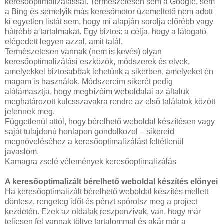
keresőoptimalizálással. Természetesen sem a Google, sem
a Bing és semelyik más keresőmotor üzemeltető nem adott
ki egyetlen listát sem, hogy mi alapján sorolja előrébb vagy
hátrébb a tartalmakat. Egy biztos: a célja, hogy a látogató
elégedett legyen azzal, amit talál.
Természetesen vannak (nem is kevés) olyan
keresőoptimalizálási eszközök, módszerek és elvek,
amelyekkel biztosabbak lehetünk a sikerben, amelyeket én
magam is használok. Módszereim sikerét pedig
alátámasztja, hogy megbízóim weboldalai az általuk
meghatározott kulcsszavakra rendre az első találatok között
jelennek meg.
Függetlenül attól, hogy bérelhető weboldal készítésen vagy
saját tulajdonú honlapon gondolkozol – sikereid
megnöveléséhez a keresőoptimalizálást feltétlenül
javaslom.
Kamagra zselé vélemények keresőoptimalizálás
A keresőoptimalizált bérelhető weboldal készítés előnyei
Ha keresőoptimalizált bérelhető weboldal készítés mellett
döntesz, rengeteg időt és pénzt spórolsz meg a project
kezdetén. Ezek az oldalak reszponzívak, van, hogy már
teljesen fel vannak töltve tartalommal és akár már a