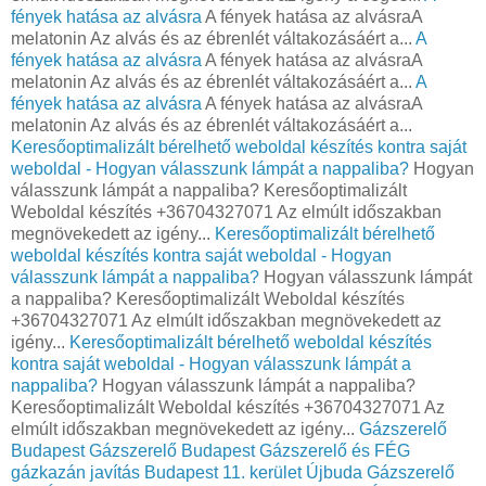
fények hatása az alvásra
A fények hatása az alvásraA
melatonin Az alvás és az ébrenlét váltakozásáért a...
A
fények hatása az alvásra
A fények hatása az alvásraA
melatonin Az alvás és az ébrenlét váltakozásáért a...
A
fények hatása az alvásra
A fények hatása az alvásraA
melatonin Az alvás és az ébrenlét váltakozásáért a...
Keresőoptimalizált bérelhető weboldal készítés kontra saját
weboldal - Hogyan válasszunk lámpát a nappaliba?
Hogyan
válasszunk lámpát a nappaliba? Keresőoptimalizált
Weboldal készítés +36704327071 Az elmúlt időszakban
megnövekedett az igény...
Keresőoptimalizált bérelhető
weboldal készítés kontra saját weboldal - Hogyan
válasszunk lámpát a nappaliba?
Hogyan válasszunk lámpát
a nappaliba? Keresőoptimalizált Weboldal készítés
+36704327071 Az elmúlt időszakban megnövekedett az
igény...
Keresőoptimalizált bérelhető weboldal készítés
kontra saját weboldal - Hogyan válasszunk lámpát a
nappaliba?
Hogyan válasszunk lámpát a nappaliba?
Keresőoptimalizált Weboldal készítés +36704327071 Az
elmúlt időszakban megnövekedett az igény...
Gázszerelő
Budapest
Gázszerelő Budapest
Gázszerelő és FÉG
gázkazán javítás Budapest 11. kerület Újbuda
Gázszerelő