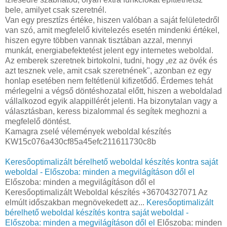
bele, amilyet csak szeretnél.
Van egy presztízs értéke, hiszen valóban a saját felületedről
van szó, amit megfelelő kivitelezés esetén mindenki értékel,
hiszen egyre többen vannak tisztában azzal, mennyi
munkát, energiabefektetést jelent egy internetes weboldal.
Az emberek szeretnek birtokolni, tudni, hogy „ez az övék és
azt tesznek vele, amit csak szeretnének", azonban ez egy
honlap esetében nem feltétlenül kifizetődő. Érdemes tehát
mérlegelni a végső döntéshozatal előtt, hiszen a weboldalad
vállalkozod egyik alappillérét jelenti. Ha bizonytalan vagy a
választásban, keress bizalommal és segítek meghozni a
megfelelő döntést.
Kamagra zselé vélemények weboldal készítés
KW15c076a430cf85a45efc211611730c8b
Keresőoptimalizált bérelhető weboldal készítés kontra saját
weboldal - Előszoba: minden a megvilágításon dől el
Előszoba: minden a megvilágításon dől el
Keresőoptimalizált Weboldal készítés +36704327071 Az
elmúlt időszakban megnövekedett az...
Keresőoptimalizált
bérelhető weboldal készítés kontra saját weboldal -
Előszoba: minden a megvilágításon dől el
Előszoba: minden