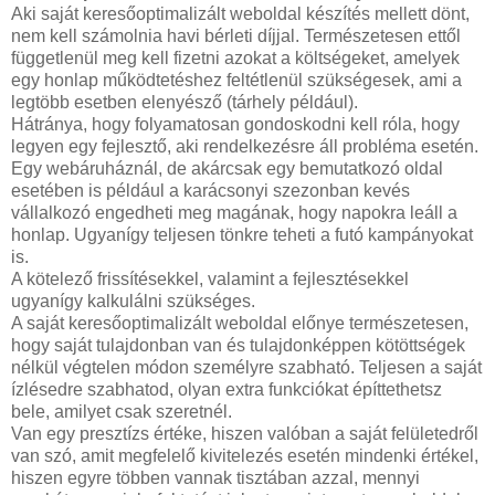
Aki saját keresőoptimalizált weboldal készítés mellett dönt,
nem kell számolnia havi bérleti díjjal. Természetesen ettől
függetlenül meg kell fizetni azokat a költségeket, amelyek
egy honlap működtetéshez feltétlenül szükségesek, ami a
legtöbb esetben elenyésző (tárhely például).
Hátránya, hogy folyamatosan gondoskodni kell róla, hogy
legyen egy fejlesztő, aki rendelkezésre áll probléma esetén.
Egy webáruháznál, de akárcsak egy bemutatkozó oldal
esetében is például a karácsonyi szezonban kevés
vállalkozó engedheti meg magának, hogy napokra leáll a
honlap. Ugyanígy teljesen tönkre teheti a futó kampányokat
is.
A kötelező frissítésekkel, valamint a fejlesztésekkel
ugyanígy kalkulálni szükséges.
A saját keresőoptimalizált weboldal előnye természetesen,
hogy saját tulajdonban van és tulajdonképpen kötöttségek
nélkül végtelen módon személyre szabható. Teljesen a saját
ízlésedre szabhatod, olyan extra funkciókat építtethetsz
bele, amilyet csak szeretnél.
Van egy presztízs értéke, hiszen valóban a saját felületedről
van szó, amit megfelelő kivitelezés esetén mindenki értékel,
hiszen egyre többen vannak tisztában azzal, mennyi