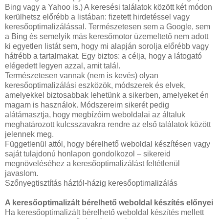
Bing vagy a Yahoo is.) A keresési találatok között két módon
kerülhetsz előrébb a listában: fizetett hirdetéssel vagy
keresőoptimalizálással. Természetesen sem a Google, sem
a Bing és semelyik más keresőmotor üzemeltető nem adott
ki egyetlen listát sem, hogy mi alapján sorolja előrébb vagy
hátrébb a tartalmakat. Egy biztos: a célja, hogy a látogató
elégedett legyen azzal, amit talál.
Természetesen vannak (nem is kevés) olyan
keresőoptimalizálási eszközök, módszerek és elvek,
amelyekkel biztosabbak lehetünk a sikerben, amelyeket én
magam is használok. Módszereim sikerét pedig
alátámasztja, hogy megbízóim weboldalai az általuk
meghatározott kulcsszavakra rendre az első találatok között
jelennek meg.
Függetlenül attól, hogy bérelhető weboldal készítésen vagy
saját tulajdonú honlapon gondolkozol – sikereid
megnöveléséhez a keresőoptimalizálást feltétlenül
javaslom.
Szőnyegtisztítás háztól-házig keresőoptimalizálás
A keresőoptimalizált bérelhető weboldal készítés előnyei
Ha keresőoptimalizált bérelhető weboldal készítés mellett