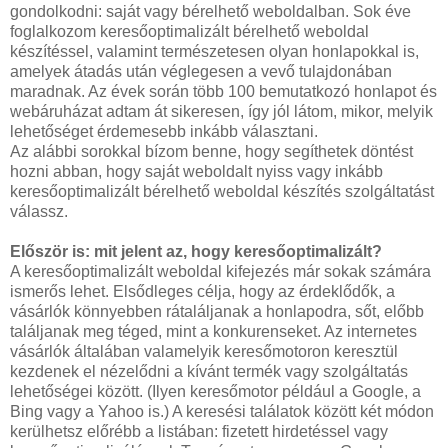
gondolkodni: saját vagy bérelhető weboldalban. Sok éve
foglalkozom keresőoptimalizált bérelhető weboldal
készítéssel, valamint természetesen olyan honlapokkal is,
amelyek átadás után véglegesen a vevő tulajdonában
maradnak. Az évek során több 100 bemutatkozó honlapot és
webáruházat adtam át sikeresen, így jól látom, mikor, melyik
lehetőséget érdemesebb inkább választani.
Az alábbi sorokkal bízom benne, hogy segíthetek döntést
hozni abban, hogy saját weboldalt nyiss vagy inkább
keresőoptimalizált bérelhető weboldal készítés szolgáltatást
válassz.
Először is: mit jelent az, hogy keresőoptimalizált?
A keresőoptimalizált weboldal kifejezés már sokak számára
ismerős lehet. Elsődleges célja, hogy az érdeklődők, a
vásárlók könnyebben rátaláljanak a honlapodra, sőt, előbb
találjanak meg téged, mint a konkurenseket. Az internetes
vásárlók általában valamelyik keresőmotoron keresztül
kezdenek el nézelődni a kívánt termék vagy szolgáltatás
lehetőségei között. (Ilyen keresőmotor például a Google, a
Bing vagy a Yahoo is.) A keresési találatok között két módon
kerülhetsz előrébb a listában: fizetett hirdetéssel vagy