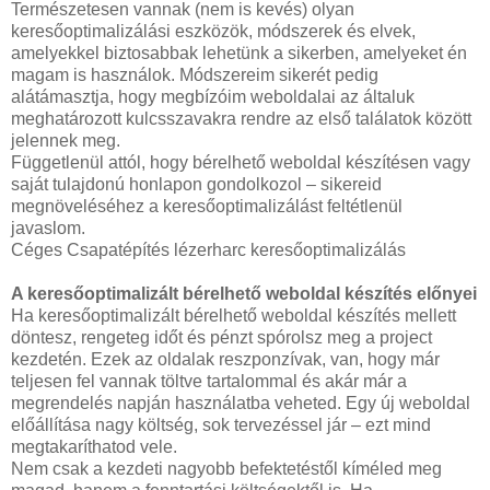
Természetesen vannak (nem is kevés) olyan
keresőoptimalizálási eszközök, módszerek és elvek,
amelyekkel biztosabbak lehetünk a sikerben, amelyeket én
magam is használok. Módszereim sikerét pedig
alátámasztja, hogy megbízóim weboldalai az általuk
meghatározott kulcsszavakra rendre az első találatok között
jelennek meg.
Függetlenül attól, hogy bérelhető weboldal készítésen vagy
saját tulajdonú honlapon gondolkozol – sikereid
megnöveléséhez a keresőoptimalizálást feltétlenül
javaslom.
Céges Csapatépítés lézerharc keresőoptimalizálás
A keresőoptimalizált bérelhető weboldal készítés előnyei
Ha keresőoptimalizált bérelhető weboldal készítés mellett
döntesz, rengeteg időt és pénzt spórolsz meg a project
kezdetén. Ezek az oldalak reszponzívak, van, hogy már
teljesen fel vannak töltve tartalommal és akár már a
megrendelés napján használatba veheted. Egy új weboldal
előállítása nagy költség, sok tervezéssel jár – ezt mind
megtakaríthatod vele.
Nem csak a kezdeti nagyobb befektetéstől kíméled meg