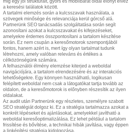
míg egy jól strukturált, gyors és mobilbarát oldal előnyt élvez
a keresési találatok között.
A tartalmi elemzés során a kulcsszavak használata, a
szövegek minősége és relevanciája kerül górcső alá.
Partnerünk SEO tanácsadás szolgáltatása során segít
azonosítani azokat a kulcsszavakat és kifejezéseket,
amelyekre érdemes összpontosítani a tartalom készítése
során. Ez nem csupán a keresőmotorok szempontjából
fontos, hanem azért is, mert így olyan tartalmat tudunk
létrehozni, amely valóban releváns és értékes a
célközönségünk számára.
A felhasználói élmény elemzése kiterjed a weboldal
navigációjára, a tartalom elrendezésére és az interakciós
lehetőségekre. Egy könnyen használható, logikusan
felépített weboldal nem csak a látogatókat tartja tovább az
oldalon, de a keresőmotorok is előnyben részesítik az ilyen
oldalakat.
Az audit után Partnerünk egy részletes, személyre szabott
SEO stratégiát dolgoz ki. Ez a stratégia tartalmazza azokat a
konkrét lépéseket és ajánlásokat, amelyekkel javítható a
weboldal keresőoptimalizálása. Ez lehet például a tartalom
frissítése és bővítése, a technikai hibák javítása, vagy éppen
a linképítési stratégia kidolgozása.