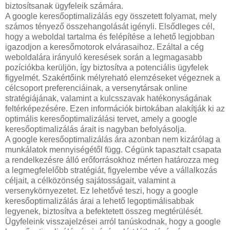
biztosítsanak ügyfeleik számára.
A google keresőoptimalizálás egy összetett folyamat, mely
számos tényező összehangolását igényli. Elsődleges cél,
hogy a weboldal tartalma és felépítése a lehető legjobban
igazodjon a keresőmotorok elvárasaihoz. Ezáltal a cég
weboldalára irányuló keresések során a legmagasabb
pozíciókba kerüljön, így biztosítva a potenciális ügyfelek
figyelmét. Szakértőink mélyreható elemzéseket végeznek a
célcsoport preferenciáinak, a versenytársak online
stratégiájának, valamint a kulcsszavak hatékonyságának
feltérképezésére. Ezen információk birtokában alakítják ki az
optimális keresőoptimalizálási tervet, amely a google
keresőoptimalizálás árait is nagyban befolyásolja.
A google keresőoptimalizálás ára azonban nem kizárólag a
munkálatok mennyiségétől függ. Cégünk tapasztalt csapata
a rendelkezésre álló erőforrásokhoz mérten határozza meg
a legmegfelelőbb stratégiát, figyelembe véve a vállalkozás
céljait, a célközönség sajátosságait, valamint a
versenykörnyezetet. Ez lehetővé teszi, hogy a google
keresőoptimalizálás árai a lehető legoptimálisabbak
legyenek, biztosítva a befektetett összeg megtérülését.
Ügyfeleink visszajelzései arról tanúskodnak, hogy a google