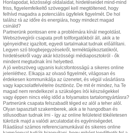
Honlapodat, közösségi oldalaidat, hirdetéseidet mind-mind
friss, figyelemfelkeltő szöveggel kell megtöltened, hogy
felhívd magadra a potenciális ügyfelek figyelmét. De hol
találsz rá az időre és energiára, hogy mindezt magad
csináld?
Partnerünk pontosan erre a problémára kínál megoldást.
Webszövegírói csapata profi tollforgatókból áll, akik a te
igényeidhez igazított, egyedi tartalmakat tudnak előállítani.
Legyen szó blogbejegyzésekről, terméktájékoztatókról,
hirdetésekről vagy akár közösségi médiaposztokról - ők
mindent megtudnak írni helyetted.
A jó webszöveg ugyanis kulcsfontosságú a sikeres online
jelenléthez. Elkapja az olvasó figyelmét, világosan és
érdekesen kommunikálja az üzenetet, és végül vásárlásra
vagy kapcsolatfelvételre ösztönöz. De mit ér mindez, ha Te
magad nem rendelkezel a szükséges írói készségekkel
vagy éppen nincs elég időd a folyamatos tartalomgyártásra?
Partnerünk csapata felszabadít téged ez alól a teher alól.
Olyan tapasztalt szakemberek, akik a te hangodban és
stílusodban tudnak írni - így az online felületeid tökéletesen
tükrözik majd a valódi arculatodat és egyéniségedet.
Ráadásul számos referenciamunkával és sikeres online
kampánnyal tudják bizonyítani, hogy miként lendíthetik fel a