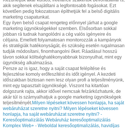
akik segítenek elsajátítani a legfontosabb fogásokat. Ezt
követően pedig fokozatosan építhetjük fel a belső digitális
marketing csapatunkat.
Egy ilyen belső csapat rengeteg előnnyel járhat a google
marketing ügynökségekkel szemben. Elsősorban sokkal
jobban rá tudnak hangolódni a cég valós igényeire és
céljaira. Emellett folyamatosan monitorozzák a kampányok
és stratégiák hatékonyságát, és szükség esetén rugalmasan
tudják módosítani, finomhangolni őket. Ráadásul hosszú
távon sokkal költséghatékonyabbnak bizonyulhat, mint egy
ügynökség alkalmazása.
Persze az is igaz, hogy a saját csapat felépítése és
fejlesztése komoly erőfeszítést és időt igényel. A kezdeti
időszakban biztosan nem lesz olyan profi a teljesítményünk,
mint egy tapasztalt ügynökségé. Viszont ha kitartóan
dolgozunk rajta, akkor idővel nemcsak felzárkózhatunk, de
akár túl is szárnyalhatjuk a google marketing ügynökségek
teljesítményét.
Milyen lépéseket kövessen honlapja, ha saját
webáruházat szeretne nyitni?
Milyen lépéseket kövessen
honlapja, ha saját webáruházat szeretne nyitni? -
Keresőoptimalizálás Webáruház keresőoptimalizálás
Komplex Web+ - Weboldal keresőoptimalizálás, havidíjas