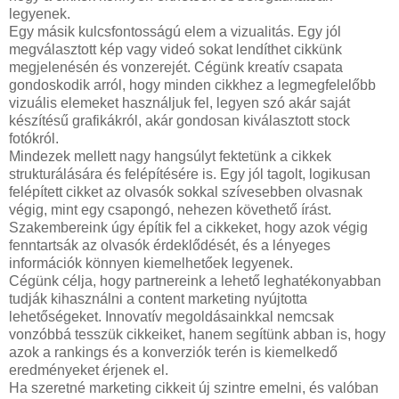
legyenek.
Egy másik kulcsfontosságú elem a vizualitás. Egy jól
megválasztott kép vagy videó sokat lendíthet cikkünk
megjelenésén és vonzerejét. Cégünk kreatív csapata
gondoskodik arról, hogy minden cikkhez a legmegfelelőbb
vizuális elemeket használjuk fel, legyen szó akár saját
készítésű grafikákról, akár gondosan kiválasztott stock
fotókról.
Mindezek mellett nagy hangsúlyt fektetünk a cikkek
strukturálására és felépítésére is. Egy jól tagolt, logikusan
felépített cikket az olvasók sokkal szívesebben olvasnak
végig, mint egy csapongó, nehezen követhető írást.
Szakembereink úgy építik fel a cikkeket, hogy azok végig
fenntartsák az olvasók érdeklődését, és a lényeges
információk könnyen kiemelhetőek legyenek.
Cégünk célja, hogy partnereink a lehető leghatékonyabban
tudják kihasználni a content marketing nyújtotta
lehetőségeket. Innovatív megoldásainkkal nemcsak
vonzóbbá tesszük cikkeiket, hanem segítünk abban is, hogy
azok a rankings és a konverziók terén is kiemelkedő
eredményeket érjenek el.
Ha szeretné marketing cikkeit új szintre emelni, és valóban