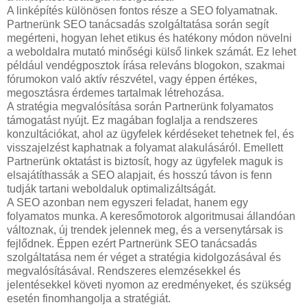
A linképítés különösen fontos része a SEO folyamatnak.
Partnerünk SEO tanácsadás szolgáltatása során segít
megérteni, hogyan lehet etikus és hatékony módon növelni
a weboldalra mutató minőségi külső linkek számát. Ez lehet
például vendégposztok írása releváns blogokon, szakmai
fórumokon való aktív részvétel, vagy éppen értékes,
megosztásra érdemes tartalmak létrehozása.
A stratégia megvalósítása során Partnerünk folyamatos
támogatást nyújt. Ez magában foglalja a rendszeres
konzultációkat, ahol az ügyfelek kérdéseket tehetnek fel, és
visszajelzést kaphatnak a folyamat alakulásáról. Emellett
Partnerünk oktatást is biztosít, hogy az ügyfelek maguk is
elsajátíthassák a SEO alapjait, és hosszú távon is fenn
tudják tartani weboldaluk optimalizáltságát.
A SEO azonban nem egyszeri feladat, hanem egy
folyamatos munka. A keresőmotorok algoritmusai állandóan
változnak, új trendek jelennek meg, és a versenytársak is
fejlődnek. Éppen ezért Partnerünk SEO tanácsadás
szolgáltatása nem ér véget a stratégia kidolgozásával és
megvalósításával. Rendszeres elemzésekkel és
jelentésekkel követi nyomon az eredményeket, és szükség
esetén finomhangolja a stratégiát.