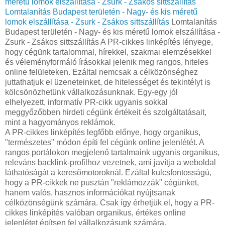
méretű lomok elszállítása - Zsurk - Zsákos sittszállítás
Lomtalanítás Budapest területén - Nagy- és kis méretű
lomok elszállítása - Zsurk - Zsákos sittszállítás
Lomtalanítás
Budapest területén - Nagy- és kis méretű lomok elszállítása -
Zsurk - Zsákos sittszállítás A PR-cikkes linképítés lényege,
hogy cégünk tartalommal, hírekkel, szakmai elemzésekkel
és véleményformáló írásokkal jelenik meg rangos, hiteles
online felületeken. Ezáltal nemcsak a célközönséghez
juttathatjuk el üzeneteinket, de hitelességet és tekintélyt is
kölcsönözhetünk vállalkozásunknak. Egy-egy jól
elhelyezett, informatív PR-cikk ugyanis sokkal
meggyőzőbben hirdeti cégünk értékeit és szolgáltatásait,
mint a hagyományos reklámok.
A PR-cikkes linképítés legfőbb előnye, hogy organikus,
"természetes" módon építi fel cégünk online jelenlétét. A
rangos portálokon megjelenő tartalmaink ugyanis organikus,
releváns backlink-profilhoz vezetnek, ami javítja a weboldal
láthatóságát a keresőmotoroknál. Ezáltal kulcsfontosságú,
hogy a PR-cikkek ne pusztán "reklámozzák" cégünket,
hanem valós, hasznos információkat nyújtsanak
célközönségünk számára. Csak így érhetjük el, hogy a PR-
cikkes linképítés valóban organikus, értékes online
jelenlétet építsen fel vállalkozásunk számára.