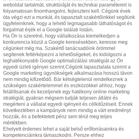
weboldal tartalmát, struktúráját és technikai paramétereit is
folyamatosan finomhangolni, fejleszteni kell. Cégünk évek
óta végzi ezt a munkát, és tapasztalt szakértőinkkel segítünk
ügyfeleinknek, hogy a lehető legmagasabb láthatóságot és
forgalmat érjék el a Google találati listáin.
Ha Ön is szeretné, hogy vállalkozása kiemelkedjen a
konkurencia közül a Google keresésekben, keresse meg
cégünket még ma. Szakértő tanácsadóink örömmel
segítenek feltérképezni a lehetőségeket, és kidolgozni a
leghatékonyabb Google optimalizálási stratégiát az Ön
egyedi üzleti igényei szerint.Cégünk tapasztalata szerint a
Google marketing ügynökségek alkalmazása hosszú távon
nem mindig kifizetődő. Bár kétségtelenül rendelkeznek a
szükséges szakértelemmel és eszközökkel ahhoz, hogy
felállítsanak és kezeljenek egy hatékony online marketing
stratégiát, gyakran mégsem tudják teljesen átlátni és
megérteni a vállalat egyedi igényeit és célkitűzéseit. Ennek
következtében a kampányok nem mindig a várt eredményt
hozzák, és a befektetett pénz sem térül meg teljes
mértékben.
Ehelyett érdemes lehet a saját belső erőforrásainkra és
kompetenciáinkra támaszkodni. Persze ehhez