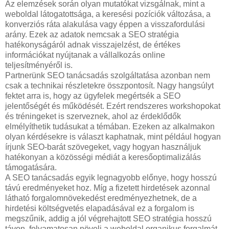
Az elemzések során olyan mutatókat vizsgálnak, mint a
weboldal látogatottsága, a keresési pozíciók változása, a
konverziós ráta alakulása vagy éppen a visszafordulási
arány. Ezek az adatok nemcsak a SEO stratégia
hatékonyságáról adnak visszajelzést, de értékes
információkat nyújtanak a vállalkozás online
teljesítményéről is.
Partnerünk SEO tanácsadás szolgáltatása azonban nem
csak a technikai részletekre összpontosít. Nagy hangsúlyt
fektet arra is, hogy az ügyfelek megértsék a SEO
jelentőségét és működését. Ezért rendszeres workshopokat
és tréningeket is szerveznek, ahol az érdeklődők
elmélyíthetik tudásukat a témában. Ezeken az alkalmakon
olyan kérdésekre is választ kaphatnak, mint például hogyan
írjunk SEO-barát szövegeket, vagy hogyan használjuk
hatékonyan a közösségi médiát a keresőoptimalizálás
támogatására.
A SEO tanácsadás egyik legnagyobb előnye, hogy hosszú
távú eredményeket hoz. Míg a fizetett hirdetések azonnal
látható forgalomnövekedést eredményezhetnek, de a
hirdetési költségvetés elapadásával ez a forgalom is
megszűnik, addig a jól végrehajtott SEO stratégia hosszú
távon, folyamatosan növeli a weboldal organikus forgalmát.