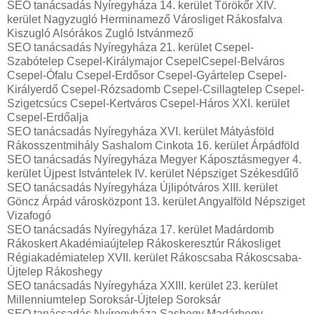
SEO tanácsadás Nyíregyháza 14. kerület Törökőr XIV.
kerület Nagyzugló Herminamező Városliget Rákosfalva
Kiszugló Alsórákos Zugló Istvánmező
SEO tanácsadás Nyíregyháza 21. kerület Csepel-
Szabótelep Csepel-Királymajor CsepelCsepel-Belváros
Csepel-Ófalu Csepel-Erdősor Csepel-Gyártelep Csepel-
Királyerdő Csepel-Rózsadomb Csepel-Csillagtelep Csepel-
Szigetcsúcs Csepel-Kertváros Csepel-Háros XXI. kerület
Csepel-Erdőalja
SEO tanácsadás Nyíregyháza XVI. kerület Mátyásföld
Rákosszentmihály Sashalom Cinkota 16. kerület Árpádföld
SEO tanácsadás Nyíregyháza Megyer Káposztásmegyer 4.
kerület Újpest Istvántelek IV. kerület Népsziget Székesdűlő
SEO tanácsadás Nyíregyháza Újlipótváros XIII. kerület
Göncz Árpád városközpont 13. kerület Angyalföld Népsziget
Vizafogó
SEO tanácsadás Nyíregyháza 17. kerület Madárdomb
Rákoskert Akadémiaújtelep Rákoskeresztúr Rákosliget
Régiakadémiatelep XVII. kerület Rákoscsaba Rákoscsaba-
Újtelep Rákoshegy
SEO tanácsadás Nyíregyháza XXIII. kerület 23. kerület
Millenniumtelep Soroksár-Újtelep Soroksár
SEO tanácsadás Nyíregyháza Sashegy Madárhegy