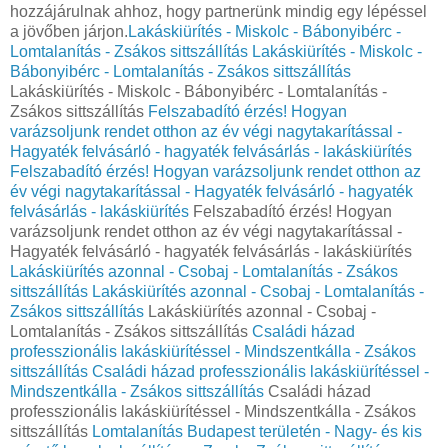
hozzájárulnak ahhoz, hogy partnerünk mindig egy lépéssel
a jövőben járjon.
Lakáskiürítés - Miskolc - Bábonyibérc -
Lomtalanítás - Zsákos sittszállítás
Lakáskiürítés - Miskolc -
Bábonyibérc - Lomtalanítás - Zsákos sittszállítás
Lakáskiürítés - Miskolc - Bábonyibérc - Lomtalanítás -
Zsákos sittszállítás
Felszabadító érzés! Hogyan
varázsoljunk rendet otthon az év végi nagytakarítással -
Hagyaték felvásárló - hagyaték felvásárlás - lakáskiürítés
Felszabadító érzés! Hogyan varázsoljunk rendet otthon az
év végi nagytakarítással - Hagyaték felvásárló - hagyaték
felvásárlás - lakáskiürítés
Felszabadító érzés! Hogyan
varázsoljunk rendet otthon az év végi nagytakarítással -
Hagyaték felvásárló - hagyaték felvásárlás - lakáskiürítés
Lakáskiürítés azonnal - Csobaj - Lomtalanítás - Zsákos
sittszállítás
Lakáskiürítés azonnal - Csobaj - Lomtalanítás -
Zsákos sittszállítás
Lakáskiürítés azonnal - Csobaj -
Lomtalanítás - Zsákos sittszállítás
Családi házad
professzionális lakáskiürítéssel - Mindszentkálla - Zsákos
sittszállítás
Családi házad professzionális lakáskiürítéssel -
Mindszentkálla - Zsákos sittszállítás
Családi házad
professzionális lakáskiürítéssel - Mindszentkálla - Zsákos
sittszállítás
Lomtalanítás Budapest területén - Nagy- és kis