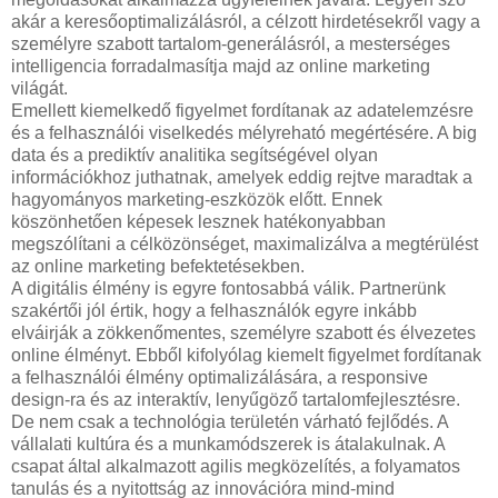
akár a keresőoptimalizálásról, a célzott hirdetésekről vagy a
személyre szabott tartalom-generálásról, a mesterséges
intelligencia forradalmasítja majd az online marketing
világát.
Emellett kiemelkedő figyelmet fordítanak az adatelemzésre
és a felhasználói viselkedés mélyreható megértésére. A big
data és a prediktív analitika segítségével olyan
információkhoz juthatnak, amelyek eddig rejtve maradtak a
hagyományos marketing-eszközök előtt. Ennek
köszönhetően képesek lesznek hatékonyabban
megszólítani a célközönséget, maximalizálva a megtérülést
az online marketing befektetésekben.
A digitális élmény is egyre fontosabbá válik. Partnerünk
szakértői jól értik, hogy a felhasználók egyre inkább
elváirják a zökkenőmentes, személyre szabott és élvezetes
online élményt. Ebből kifolyólag kiemelt figyelmet fordítanak
a felhasználói élmény optimalizálására, a responsive
design-ra és az interaktív, lenyűgöző tartalomfejlesztésre.
De nem csak a technológia területén várható fejlődés. A
vállalati kultúra és a munkamódszerek is átalakulnak. A
csapat által alkalmazott agilis megközelítés, a folyamatos
tanulás és a nyitottság az innovációra mind-mind