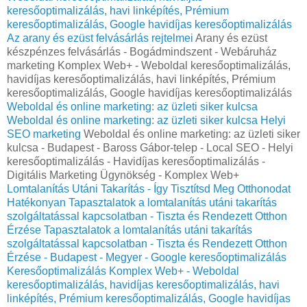
keresőoptimalizálás, havi linképítés, Prémium
keresőoptimalizálás, Google havidíjas keresőoptimalizálás
Az arany és ezüst felvásárlás rejtelmei
Arany és ezüst
készpénzes felvásárlás - Bogádmindszent - Webáruház
marketing Komplex Web+ - Weboldal keresőoptimalizálás,
havidíjas keresőoptimalizálás, havi linképítés, Prémium
keresőoptimalizálás, Google havidíjas keresőoptimalizálás
Weboldal és online marketing: az üzleti siker kulcsa
Weboldal és online marketing: az üzleti siker kulcsa
Helyi
SEO marketing
Weboldal és online marketing: az üzleti siker
kulcsa - Budapest - Baross Gábor-telep - Local SEO - Helyi
keresőoptimalizálás - Havidíjas keresőoptimalizálás -
Digitális Marketing Ügynökség - Komplex Web+
Lomtalanítás Utáni Takarítás - Így Tisztítsd Meg Otthonodat
Hatékonyan
Tapasztalatok a lomtalanítás utáni takarítás
szolgáltatással kapcsolatban - Tiszta és Rendezett Otthon
Érzése
Tapasztalatok a lomtalanítás utáni takarítás
szolgáltatással kapcsolatban - Tiszta és Rendezett Otthon
Érzése - Budapest - Megyer - Google keresőoptimalizálás
Keresőoptimalizálás Komplex Web+ - Weboldal
keresőoptimalizálás, havidíjas keresőoptimalizálás, havi
linképítés, Prémium keresőoptimalizálás, Google havidíjas