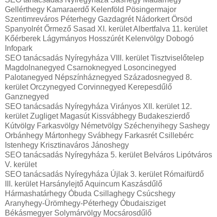
Gellérthegy Kamaraerdő Kelenföld Pösingermajor
Szentimreváros Péterhegy Gazdagrét Nádorkert Örsöd
Spanyolrét Őrmező Sasad XI. kerület Albertfalva 11. kerület
Kőérberek Lágymányos Hosszúrét Kelenvölgy Dobogó
Infopark
SEO tanácsadás Nyíregyháza VIII. kerület Tisztviselőtelep
Magdolnanegyed Csarnoknegyed Losoncinegyed
Palotanegyed Népszínháznegyed Századosnegyed 8.
kerület Orczynegyed Corvinnegyed Kerepesdűlő
Ganznegyed
SEO tanácsadás Nyíregyháza Virányos XII. kerület 12.
kerület Zugliget Magasút Kissvábhegy Budakeszierdő
Kútvölgy Farkasvölgy Németvölgy Széchenyihegy Sashegy
Orbánhegy Mártonhegy Svábhegy Farkasrét Csillebérc
Istenhegy Krisztinaváros Jánoshegy
SEO tanácsadás Nyíregyháza 5. kerület Belváros Lipótváros
V. kerület
SEO tanácsadás Nyíregyháza Újlak 3. kerület Rómaifürdő
III. kerület Harsánylejtő Aquincum Kaszásdűlő
Hármashatárhegy Óbuda Csillaghegy Csúcshegy
Aranyhegy-Ürömhegy-Péterhegy Óbudaisziget
Békásmegyer Solymárvölgy Mocsárosdűlő