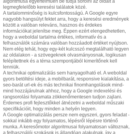
algoritmusa egyértelműen be tudja sorolni az oldalt a
legmegfelelőbb keresési találatok közé.
A tartalomminőség is kulcsfontosságú. A Google egyre
nagyobb hangsúlyt fektet arra, hogy a keresési eredmények
között a valóban releváns, hasznos és érdekes
információkat jelenítse meg. Éppen ezért elengedhetetlen,
hogy a weboldal tartalma értékes, informatív és a
felhasználók számára valóban hozzáadott értéket nyújtson.
Nem elég tehát, hogy egy-két kulcsszó megtalálható legyen
az oldalakon - a szövegeknek olvasmányosnak, logikusan
felépítettnek és a téma szempontjából kimerítőnek kell
lenniük.
A technikai optimalizálás sem hanyagolható el. A weboldal
gyors betöltési ideje, a mobilbarát, responsive kialakítása, a
seo-barát url-ek és más technikai finomhangolások mind-
mind hozzájárulnak ahhoz, hogy a Google indexelési és
rangsorolási folyamata zökkenőmentesen tudjon zajlani.
Érdemes profi fejlesztőkkel átnézetni a weboldal műszaki
specifikációit, hogy minden a helyén legyen.
A Google optimalizálás persze nem egyszeri, gyors feladat -
sokkal inkább egy folyamatos, lépésről lépésre történő
munka. A keresőmotor algoritmusai folyamatosan változnak,
a felhasználói szokások is állandóan alakulnak, így a