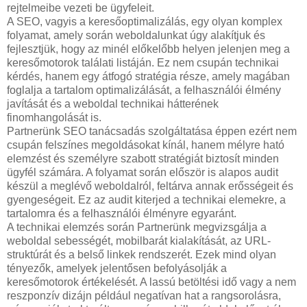
rejtelmeibe vezeti be ügyfeleit.
A SEO, vagyis a keresőoptimalizálás, egy olyan komplex
folyamat, amely során weboldalunkat úgy alakítjuk és
fejlesztjük, hogy az minél előkelőbb helyen jelenjen meg a
keresőmotorok találati listáján. Ez nem csupán technikai
kérdés, hanem egy átfogó stratégia része, amely magában
foglalja a tartalom optimalizálását, a felhasználói élmény
javítását és a weboldal technikai hátterének
finomhangolását is.
Partnerünk SEO tanácsadás szolgáltatása éppen ezért nem
csupán felszínes megoldásokat kínál, hanem mélyre ható
elemzést és személyre szabott stratégiát biztosít minden
ügyfél számára. A folyamat során először is alapos audit
készül a meglévő weboldalról, feltárva annak erősségeit és
gyengeségeit. Ez az audit kiterjed a technikai elemekre, a
tartalomra és a felhasználói élményre egyaránt.
A technikai elemzés során Partnerünk megvizsgálja a
weboldal sebességét, mobilbarát kialakítását, az URL-
struktúrát és a belső linkek rendszerét. Ezek mind olyan
tényezők, amelyek jelentősen befolyásolják a
keresőmotorok értékelését. A lassú betöltési idő vagy a nem
reszponzív dizájn például negatívan hat a rangsorolásra,