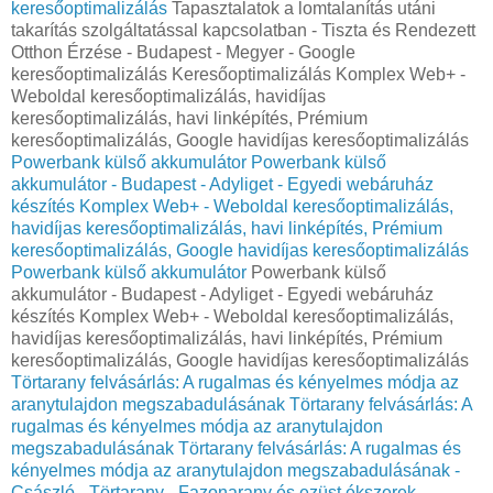
keresőoptimalizálás
Tapasztalatok a lomtalanítás utáni
takarítás szolgáltatással kapcsolatban - Tiszta és Rendezett
Otthon Érzése - Budapest - Megyer - Google
keresőoptimalizálás Keresőoptimalizálás Komplex Web+ -
Weboldal keresőoptimalizálás, havidíjas
keresőoptimalizálás, havi linképítés, Prémium
keresőoptimalizálás, Google havidíjas keresőoptimalizálás
Powerbank külső akkumulátor
Powerbank külső
akkumulátor - Budapest - Adyliget - Egyedi webáruház
készítés Komplex Web+ - Weboldal keresőoptimalizálás,
havidíjas keresőoptimalizálás, havi linképítés, Prémium
keresőoptimalizálás, Google havidíjas keresőoptimalizálás
Powerbank külső akkumulátor
Powerbank külső
akkumulátor - Budapest - Adyliget - Egyedi webáruház
készítés Komplex Web+ - Weboldal keresőoptimalizálás,
havidíjas keresőoptimalizálás, havi linképítés, Prémium
keresőoptimalizálás, Google havidíjas keresőoptimalizálás
Törtarany felvásárlás: A rugalmas és kényelmes módja az
aranytulajdon megszabadulásának
Törtarany felvásárlás: A
rugalmas és kényelmes módja az aranytulajdon
megszabadulásának
Törtarany felvásárlás: A rugalmas és
kényelmes módja az aranytulajdon megszabadulásának -
Császló - Törtarany - Fazonarany és ezüst ékszerek