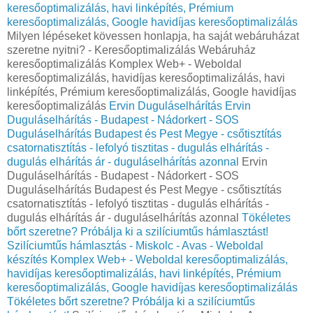
keresőoptimalizálás, havi linképítés, Prémium
keresőoptimalizálás, Google havidíjas keresőoptimalizálás
Milyen lépéseket kövessen honlapja, ha saját webáruházat
szeretne nyitni? - Keresőoptimalizálás Webáruház
keresőoptimalizálás Komplex Web+ - Weboldal
keresőoptimalizálás, havidíjas keresőoptimalizálás, havi
linképítés, Prémium keresőoptimalizálás, Google havidíjas
keresőoptimalizálás
Ervin Duguláselhárítás
Ervin
Duguláselhárítás - Budapest - Nádorkert - SOS
Duguláselhárítás Budapest és Pest Megye - csőtisztítás
csatornatisztítás - lefolyó tisztitas - dugulás elhárítás -
dugulás elhárítás ár - duguláselhárítás azonnal
Ervin
Duguláselhárítás - Budapest - Nádorkert - SOS
Duguláselhárítás Budapest és Pest Megye - csőtisztítás
csatornatisztítás - lefolyó tisztitas - dugulás elhárítás -
dugulás elhárítás ár - duguláselhárítás azonnal
Tökéletes
bőrt szeretne? Próbálja ki a szilíciumtűs hámlasztást!
Szilíciumtűs hámlasztás - Miskolc - Avas - Weboldal
készítés Komplex Web+ - Weboldal keresőoptimalizálás,
havidíjas keresőoptimalizálás, havi linképítés, Prémium
keresőoptimalizálás, Google havidíjas keresőoptimalizálás
Tökéletes bőrt szeretne? Próbálja ki a szilíciumtűs