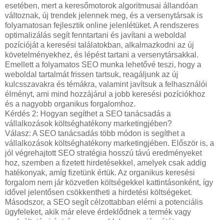
esetében, mert a keresőmotorok algoritmusai állandóan
változnak, új trendek jelennek meg, és a versenytársak is
folyamatosan fejlesztik online jelenlétüket. A rendszeres
optimalizálás segít fenntartani és javítani a weboldal
pozícióját a keresési találatokban, alkalmazkodni az új
követelményekhez, és lépést tartani a versenytársakkal.
Emellett a folyamatos SEO munka lehetővé teszi, hogy a
weboldal tartalmát frissen tartsuk, reagáljunk az új
kulcsszavakra és témákra, valamint javítsuk a felhasználói
élményt, ami mind hozzájárul a jobb keresési pozíciókhoz
és a nagyobb organikus forgalomhoz.
Kérdés 2: Hogyan segíthet a SEO tanácsadás a
vállalkozások költséghatékony marketingjében?
Válasz: A SEO tanácsadás több módon is segíthet a
vállalkozások költséghatékony marketingjében. Először is, a
jól végrehajtott SEO stratégia hosszú távú eredményeket
hoz, szemben a fizetett hirdetésekkel, amelyek csak addig
hatékonyak, amíg fizetünk értük. Az organikus keresési
forgalom nem jár közvetlen költségekkel kattintásonként, így
idővel jelentősen csökkentheti a hirdetési költségeket.
Másodszor, a SEO segít célzottabban elérni a potenciális
ügyfeleket, akik már eleve érdeklődnek a termék vagy