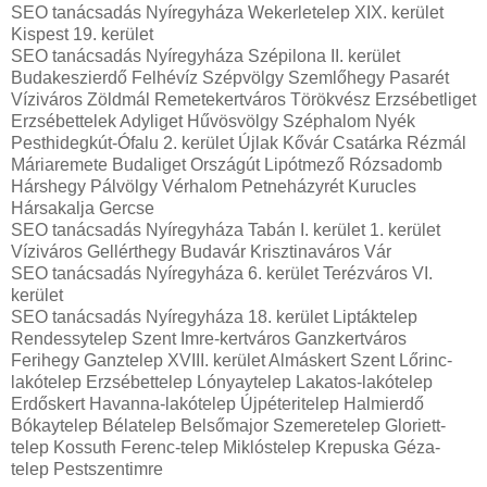
SEO tanácsadás Nyíregyháza Wekerletelep XIX. kerület
Kispest 19. kerület
SEO tanácsadás Nyíregyháza Szépilona II. kerület
Budakeszierdő Felhévíz Szépvölgy Szemlőhegy Pasarét
Víziváros Zöldmál Remetekertváros Törökvész Erzsébetliget
Erzsébettelek Adyliget Hűvösvölgy Széphalom Nyék
Pesthidegkút-Ófalu 2. kerület Újlak Kővár Csatárka Rézmál
Máriaremete Budaliget Országút Lipótmező Rózsadomb
Hárshegy Pálvölgy Vérhalom Petneházyrét Kurucles
Hársakalja Gercse
SEO tanácsadás Nyíregyháza Tabán I. kerület 1. kerület
Víziváros Gellérthegy Budavár Krisztinaváros Vár
SEO tanácsadás Nyíregyháza 6. kerület Terézváros VI.
kerület
SEO tanácsadás Nyíregyháza 18. kerület Liptáktelep
Rendessytelep Szent Imre-kertváros Ganzkertváros
Ferihegy Ganztelep XVIII. kerület Almáskert Szent Lőrinc-
lakótelep Erzsébettelep Lónyaytelep Lakatos-lakótelep
Erdőskert Havanna-lakótelep Újpéteritelep Halmierdő
Bókaytelep Bélatelep Belsőmajor Szemeretelep Gloriett-
telep Kossuth Ferenc-telep Miklóstelep Krepuska Géza-
telep Pestszentimre