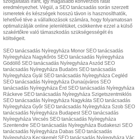
szolgáltatás iránt, így magasabb konverziós rátát
eredményezhet. Végül, a SEO tanácsadás során szerzett
ismeretek és készségek hosszú távon is hasznosíthatók,
lehetővé téve a vállalkozások számára, hogy folyamatosan
optimalizálják online jelenlétüket, csökkentve ezzel a külső
szakértőkre való támaszkodás szükségességét és
költségeit.
SEO tanácsadás Nyíregyháza Monor SEO tanácsadás
Nyíregyháza Nagykőrös SEO tanácsadás Nyíregyháza
Gödöllő SEO tanácsadás Nyíregyháza Aszód SEO
tanácsadás Nyíregyháza Budaörs SEO tanácsadás
Nyíregyháza Gyál SEO tanácsadás Nyíregyháza Cegléd
SEO tanácsadás Nyíregyháza Dunaújváros SEO
tanácsadás Nyíregyháza Érd SEO tanácsadás Nyíregyháza
Ráckeve SEO tanácsadás Nyíregyháza Szigetszentmiklós
SEO tanácsadás Nyíregyháza Nagykáta SEO tanácsadás
Nyíregyháza Győr SEO tanácsadás Nyíregyháza Szob SEO
tanácsadás Nyíregyháza Budapest SEO tanácsadás
Nyíregyháza Vecsés SEO tanácsadás Nyíregyháza
Szentendre SEO tanácsadás Nyíregyháza Budakeszi SEO
tanácsadás Nyíregyháza Dabas SEO tanácsadás
Nyíregyháza Kecskemét SEO tanácsadás Nyíregyháza Vác