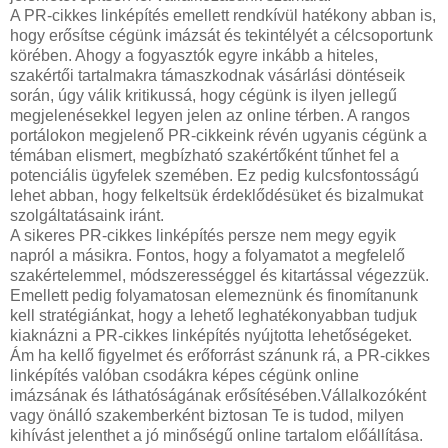
A PR-cikkes linképítés emellett rendkívül hatékony abban is,
hogy erősítse cégünk imázsát és tekintélyét a célcsoportunk
körében. Ahogy a fogyasztók egyre inkább a hiteles,
szakértői tartalmakra támaszkodnak vásárlási döntéseik
során, úgy válik kritikussá, hogy cégünk is ilyen jellegű
megjelenésekkel legyen jelen az online térben. A rangos
portálokon megjelenő PR-cikkeink révén ugyanis cégünk a
témában elismert, megbízható szakértőként tűnhet fel a
potenciális ügyfelek szemében. Ez pedig kulcsfontosságú
lehet abban, hogy felkeltsük érdeklődésüket és bizalmukat
szolgáltatásaink iránt.
A sikeres PR-cikkes linképítés persze nem megy egyik
napról a másikra. Fontos, hogy a folyamatot a megfelelő
szakértelemmel, módszerességgel és kitartással végezzük.
Emellett pedig folyamatosan elemeznünk és finomítanunk
kell stratégiánkat, hogy a lehető leghatékonyabban tudjuk
kiaknázni a PR-cikkes linképítés nyújtotta lehetőségeket.
Ám ha kellő figyelmet és erőforrást szánunk rá, a PR-cikkes
linképítés valóban csodákra képes cégünk online
imázsának és láthatóságának erősítésében.Vállalkozóként
vagy önálló szakemberként biztosan Te is tudod, milyen
kihívást jelenthet a jó minőségű online tartalom előállítása.