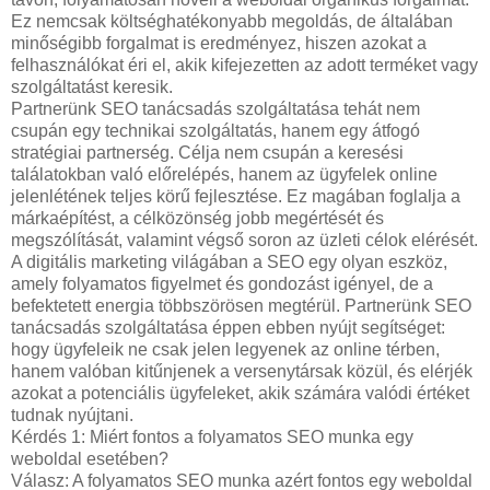
Ez nemcsak költséghatékonyabb megoldás, de általában
minőségibb forgalmat is eredményez, hiszen azokat a
felhasználókat éri el, akik kifejezetten az adott terméket vagy
szolgáltatást keresik.
Partnerünk SEO tanácsadás szolgáltatása tehát nem
csupán egy technikai szolgáltatás, hanem egy átfogó
stratégiai partnerség. Célja nem csupán a keresési
találatokban való előrelépés, hanem az ügyfelek online
jelenlétének teljes körű fejlesztése. Ez magában foglalja a
márkaépítést, a célközönség jobb megértését és
megszólítását, valamint végső soron az üzleti célok elérését.
A digitális marketing világában a SEO egy olyan eszköz,
amely folyamatos figyelmet és gondozást igényel, de a
befektetett energia többszörösen megtérül. Partnerünk SEO
tanácsadás szolgáltatása éppen ebben nyújt segítséget:
hogy ügyfeleik ne csak jelen legyenek az online térben,
hanem valóban kitűnjenek a versenytársak közül, és elérjék
azokat a potenciális ügyfeleket, akik számára valódi értéket
tudnak nyújtani.
Kérdés 1: Miért fontos a folyamatos SEO munka egy
weboldal esetében?
Válasz: A folyamatos SEO munka azért fontos egy weboldal