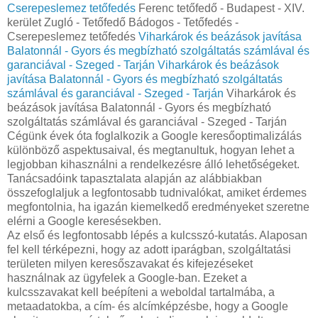
Cserepeslemez tetőfedés
Ferenc tetőfedő - Budapest - XIV.
kerület Zugló - Tetőfedő Bádogos - Tetőfedés -
Cserepeslemez tetőfedés
Viharkárok és beázások javítása
Balatonnál - Gyors és megbízható szolgáltatás számlával és
garanciával - Szeged - Tarján
Viharkárok és beázások
javítása Balatonnál - Gyors és megbízható szolgáltatás
számlával és garanciával - Szeged - Tarján
Viharkárok és
beázások javítása Balatonnál - Gyors és megbízható
szolgáltatás számlával és garanciával - Szeged - Tarján
Cégünk évek óta foglalkozik a Google keresőoptimalizálás
különböző aspektusaival, és megtanultuk, hogyan lehet a
legjobban kihasználni a rendelkezésre álló lehetőségeket.
Tanácsadóink tapasztalata alapján az alábbiakban
összefoglaljuk a legfontosabb tudnivalókat, amiket érdemes
megfontolnia, ha igazán kiemelkedő eredményeket szeretne
elérni a Google keresésekben.
Az első és legfontosabb lépés a kulcsszó-kutatás. Alaposan
fel kell térképezni, hogy az adott iparágban, szolgáltatási
területen milyen keresőszavakat és kifejezéseket
használnak az ügyfelek a Google-ban. Ezeket a
kulcsszavakat kell beépíteni a weboldal tartalmába, a
metaadatokba, a cím- és alcímképzésbe, hogy a Google