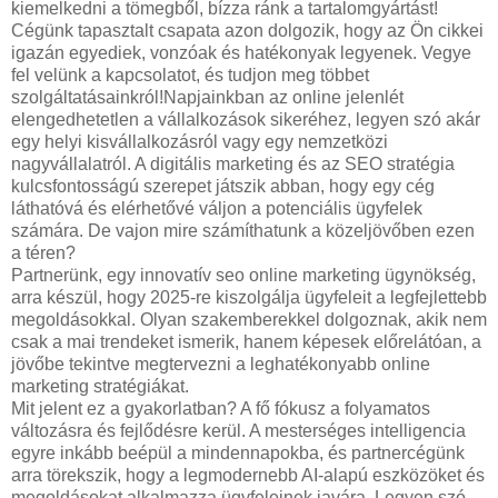
kiemelkedni a tömegből, bízza ránk a tartalomgyártást!
Cégünk tapasztalt csapata azon dolgozik, hogy az Ön cikkei
igazán egyediek, vonzóak és hatékonyak legyenek. Vegye
fel velünk a kapcsolatot, és tudjon meg többet
szolgáltatásainkról!Napjainkban az online jelenlét
elengedhetetlen a vállalkozások sikeréhez, legyen szó akár
egy helyi kisvállalkozásról vagy egy nemzetközi
nagyvállalatról. A digitális marketing és az SEO stratégia
kulcsfontosságú szerepet játszik abban, hogy egy cég
láthatóvá és elérhetővé váljon a potenciális ügyfelek
számára. De vajon mire számíthatunk a közeljövőben ezen
a téren?
Partnerünk, egy innovatív seo online marketing ügynökség,
arra készül, hogy 2025-re kiszolgálja ügyfeleit a legfejlettebb
megoldásokkal. Olyan szakemberekkel dolgoznak, akik nem
csak a mai trendeket ismerik, hanem képesek előrelátóan, a
jövőbe tekintve megtervezni a leghatékonyabb online
marketing stratégiákat.
Mit jelent ez a gyakorlatban? A fő fókusz a folyamatos
változásra és fejlődésre kerül. A mesterséges intelligencia
egyre inkább beépül a mindennapokba, és partnercégünk
arra törekszik, hogy a legmodernebb AI-alapú eszközöket és
megoldásokat alkalmazza ügyfeleinek javára. Legyen szó