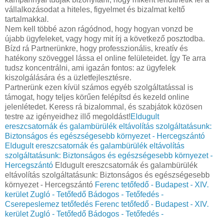
vállalkozásodat a hiteles, figyelmet és bizalmat keltő
tartalmakkal.
Nem kell többé azon rágódnod, hogy hogyan vonzd be
újabb ügyfeleket, vagy hogy mit írj a következő posztodba.
Bízd rá Partnerünkre, hogy professzionális, kreatív és
hatékony szöveggel lássa el online felületeidet. Így Te arra
tudsz koncentrálni, ami igazán fontos: az ügyfelek
kiszolgálására és a üzletfejlesztésre.
Partnerünk ezen kívül számos egyéb szolgáltatással is
támogat, hogy teljes körűen felépítsd és kezeld online
jelenlétedet. Keress rá bizalommal, és szabjátok közösen
testre az igényeidhez illő megoldást!
Eldugult
ereszcsatornák és galambürülék eltávolítás szolgáltatásunk:
Biztonságos és egészségesebb környezet - Hercegszántó
Eldugult ereszcsatornák és galambürülék eltávolítás
szolgáltatásunk: Biztonságos és egészségesebb környezet -
Hercegszántó
Eldugult ereszcsatornák és galambürülék
eltávolítás szolgáltatásunk: Biztonságos és egészségesebb
környezet - Hercegszántó
Ferenc tetőfedő - Budapest - XIV.
kerület Zugló - Tetőfedő Bádogos - Tetőfedés -
Cserepeslemez tetőfedés
Ferenc tetőfedő - Budapest - XIV.
kerület Zugló - Tetőfedő Bádogos - Tetőfedés -