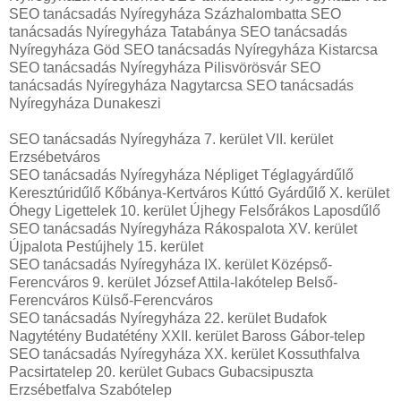
SEO tanácsadás Nyíregyháza Százhalombatta SEO
tanácsadás Nyíregyháza Tatabánya SEO tanácsadás
Nyíregyháza Göd SEO tanácsadás Nyíregyháza Kistarcsa
SEO tanácsadás Nyíregyháza Pilisvörösvár SEO
tanácsadás Nyíregyháza Nagytarcsa SEO tanácsadás
Nyíregyháza Dunakeszi
SEO tanácsadás Nyíregyháza 7. kerület VII. kerület
Erzsébetváros
SEO tanácsadás Nyíregyháza Népliget Téglagyárdűlő
Keresztúridűlő Kőbánya-Kertváros Kúttó Gyárdűlő X. kerület
Óhegy Ligettelek 10. kerület Újhegy Felsőrákos Laposdűlő
SEO tanácsadás Nyíregyháza Rákospalota XV. kerület
Újpalota Pestújhely 15. kerület
SEO tanácsadás Nyíregyháza IX. kerület Középső-
Ferencváros 9. kerület József Attila-lakótelep Belső-
Ferencváros Külső-Ferencváros
SEO tanácsadás Nyíregyháza 22. kerület Budafok
Nagytétény Budatétény XXII. kerület Baross Gábor-telep
SEO tanácsadás Nyíregyháza XX. kerület Kossuthfalva
Pacsirtatelep 20. kerület Gubacs Gubacsipuszta
Erzsébetfalva Szabótelep