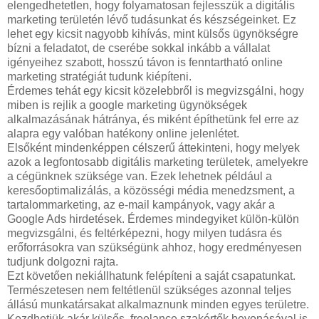
elengedhetetlen, hogy folyamatosan fejlesszük a digitális
marketing területén lévő tudásunkat és készségeinket. Ez
lehet egy kicsit nagyobb kihívás, mint külsős ügynökségre
bízni a feladatot, de cserébe sokkal inkább a vállalat
igényeihez szabott, hosszú távon is fenntartható online
marketing stratégiát tudunk kiépíteni.
Érdemes tehát egy kicsit közelebbről is megvizsgálni, hogy
miben is rejlik a google marketing ügynökségek
alkalmazásának hátránya, és miként építhetünk fel erre az
alapra egy valóban hatékony online jelenlétet.
Elsőként mindenképpen célszerű áttekinteni, hogy melyek
azok a legfontosabb digitális marketing területek, amelyekre
a cégünknek szüksége van. Ezek lehetnek például a
keresőoptimalizálás, a közösségi média menedzsment, a
tartalommarketing, az e-mail kampányok, vagy akár a
Google Ads hirdetések. Érdemes mindegyiket külön-külön
megvizsgálni, és feltérképezni, hogy milyen tudásra és
erőforrásokra van szükségünk ahhoz, hogy eredményesen
tudjunk dolgozni rajta.
Ezt követően nekiállhatunk felépíteni a saját csapatunkat.
Természetesen nem feltétlenül szükséges azonnal teljes
állású munkatársakat alkalmaznunk minden egyes területre.
Kezdhetjük akár külsős, freelance szakértők bevonásával is,