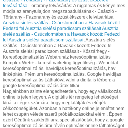
felvásárlása
Törtarany felvásárlás: A rugalmas és kényelmes
módja az aranytulajdon megszabadulásának - Császló -
Törtarany - Fazonarany és ezüst ékszerek felvásárlása
Ausztria síelés szállás - Csúcsformában a Havasok között:
Fedezd fel Ausztria síelési paradicsom szállásait
Ausztria
síelés szállás - Csúcsformában a Havasok között: Fedezd
fel Ausztria síelési paradicsom szállásait
Ausztria síelés
szállás - Csúcsformában a Havasok között: Fedezd fel
Ausztria síelési paradicsom szállásait - Kőszárhegy -
Keresőoptimalizálás Webáruház keresőoptimalizálás
Komplex Web+ - keresőmarketing ügynökség - Weboldal
keresőoptimalizálás, havidíjas keresőoptimalizálás, havi
linképítés, Prémium keresőoptimalizálás, Google havidíjas
keresőoptimalizálás Láthatóvá válni a digitális térben: a
google keresőoptimalizálás árak titkai
Napjainkban szinte elengedhetetlen, hogy egy vállalkozás
online is jelen legyen. A digitális tér rengeteg lehetőséget
kínál a cégek számára, hogy megtalálják és elérjék
célközönségüket. Azonban a hatékony online jelenlétet nem
lehet csupán véletlenszerű próbálkozásokkal elérni. Éppen
ezért Cégünk szakértői arra specializálódtak, hogy a google
keresőoptimalizálás árai révén optimális online láthatóságot