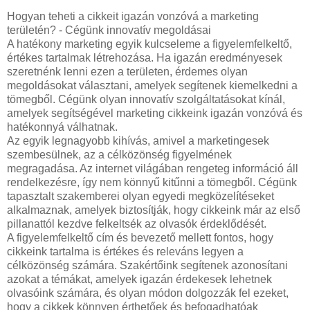
Hogyan teheti a cikkeit igazán vonzóvá a marketing
területén? - Cégünk innovatív megoldásai
A hatékony marketing egyik kulcseleme a figyelemfelkeltő,
értékes tartalmak létrehozása. Ha igazán eredményesek
szeretnénk lenni ezen a területen, érdemes olyan
megoldásokat választani, amelyek segítenek kiemelkedni a
tömegből. Cégünk olyan innovatív szolgáltatásokat kínál,
amelyek segítségével marketing cikkeink igazán vonzóvá és
hatékonnyá válhatnak.
Az egyik legnagyobb kihívás, amivel a marketingesek
szembesülnek, az a célközönség figyelmének
megragadása. Az internet világában rengeteg információ áll
rendelkezésre, így nem könnyű kitűnni a tömegből. Cégünk
tapasztalt szakemberei olyan egyedi megközelítéseket
alkalmaznak, amelyek biztosítják, hogy cikkeink már az első
pillanattól kezdve felkeltsék az olvasók érdeklődését.
A figyelemfelkeltő cím és bevezető mellett fontos, hogy
cikkeink tartalma is értékes és releváns legyen a
célközönség számára. Szakértőink segítenek azonosítani
azokat a témákat, amelyek igazán érdekesek lehetnek
olvasóink számára, és olyan módon dolgozzák fel ezeket,
hogy a cikkek könnyen érthetőek és befogadhatóak