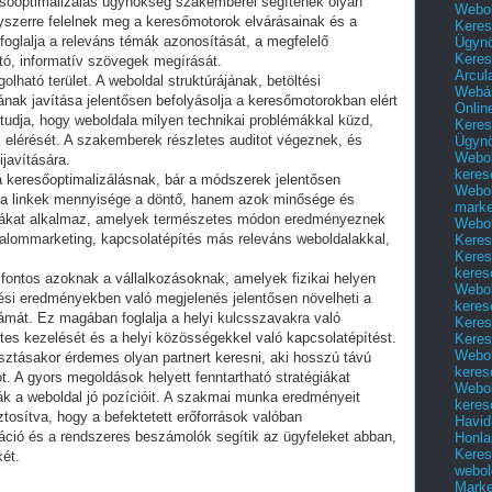
esőoptimalizálás ügynökség szakemberei segítenek olyan
Webol
yszerre felelnek meg a keresőmotorok elvárásainak és a
Keres
oglalja a releváns témák azonosítását, a megfelelő
Ügyn
Keres
tó, informatív szövegek megírását.
Arcul
lható terület. A weboldal struktúrájának, betöltési
Webár
nak javítása jelentősen befolyásolja a keresőmotorokban elért
Onlin
tudja, hogy weboldala milyen technikai problémákkal küzd,
Keres
 elérését. A szakemberek részletes auditot végeznek, és
Ügyn
Webol
ijavítására.
keres
 a keresőoptimalizálásnak, bár a módszerek jelentősen
Webol
 a linkek mennyisége a döntő, hanem azok minősége és
marke
égiákat alkalmaz, amelyek természetes módon eredményeznek
Webol
talommarketing, kapcsolatépítés más releváns weboldalakkal,
Keres
Keres
keres
 fontos azoknak a vállalkozásoknak, amelyek fizikai helyen
Webol
esési eredményekben való megjelenés jelentősen növelheti a
keres
zámát. Ez magában foglalja a helyi kulcsszavakra való
Keres
tes kezelését és a helyi közösségekkel való kapcsolatépítést.
Keres
Webol
ztásakor érdemes olyan partnert keresni, aki hosszú távú
keres
t. A gyors megoldások helyett fenntartható stratégiákat
Webol
ák a weboldal jó pozícióit. A szakmai munka eredményeit
keres
tosítva, hogy a befektetett erőforrások valóban
Havid
áció és a rendszeres beszámolók segítik az ügyfeleket abban,
Honla
Keres
ét.
webol
Marke