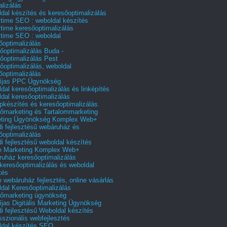
alizálás
dal készítés és keresőoptimalizálás
 time SEO : weboldal készítés
 time keresőoptimalizálás
 time SEO : weboldal
őoptimalizálás
őoptimalizálás Buda -
őoptimalizálás Pest
őoptimalizálás, weboldal
őoptimalizálás
íjas PPC Ügynökség
dal keresőoptimalizálás és linképítés
dal keresőoptimalizálás
pkészítés és keresőoptimalizálás
őmarketing és Tartalommarketing
eting Ügyönökség Komplex Web+
i fejlesztésű webáruház és
őoptimalizálás
i fejlesztésű weboldal készítés
e Marketing Komplex Web+
uház keresőoptimalizálás
 keresőoptimalizálás és weboldal
tés
e webáruház fejlesztés, online vásárlás
dal Keresőoptimalizálás
őmarketing ügynökség
íjas Digitális Marketing Ügynökség
i fejlesztésű Weboldal készítés
sszionális webfejlesztés
dal készítés SEO