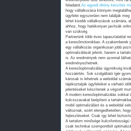
feladatot.
Az egyedi öltöny készítés m
hogy vállalkozása könnyen megtalálhat
ügyfelei egyszerűen nem találják meg
lehet kisebb vállalkozások számára, 
ahhoz, hogy hatékonyan javítsák onlin
van szükség.
Partnerünk több éves tapasztalattal r
a keresőmotorokban. A szakemberek p
egy vállalkozás organikusan jobb pozí
optimalizálását jelenti, hanem a tart
is. Az eredmények nem azonnal láthat
eredményezhetnek.
A keresőoptimalizálás ügynökség kivá
hozzáértés. Sok szolgáltató ígér gyo
károsak is lehetnek a weboldal számá
tájékoztatják ügyfeleiket a várható id
jelentéseket készítenek a végzett mun
A modern keresőoptimalizálás sokkal 
kulcsszavakat beépíteni a tartalmakba
mobil optimalizálást és a weboldal se
változnak, ezért elengedhetetlen, ho
fejlesztéseket. Csak így lehet biztosí
A tartalom minősége kulcsfontosságú 
csak technikai szempontból optimalizál