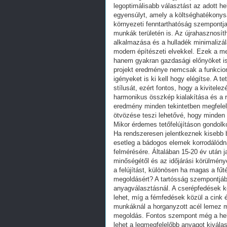
legoptimálisabb választást az adott he
egyensúlyt, amely a költséghatékonys
környezeti fenntarthatóság szempontja
munkák területén is. Az újrahasznosí
alkalmazása és a hulladék minimalizá
modern építészeti elvekkel. Ezek a m
hanem gyakran gazdasági előnyöket is 
projekt eredménye nemcsak a funkcioná
igényeket is ki kell hogy elégítse. A 
stílusát, ezért fontos, hogy a kivitel
harmonikus összkép kialakítása és a 
eredmény minden tekintetben megfelelj
ötvözése teszi lehetővé, hogy minden 
Mikor érdemes tetőfelújításon gondolkod
Ha rendszeresen jelentkeznek kisebb 
esetleg a bádogos elemek korrodálódn
felmérésére. Általában 15-20 év után j
minőségétől és az időjárási körülménye
a felújítást, különösen ha magas a fű
megoldásért? A tartósság szempontjábó
anyagválasztásnál. A cserépfedések kö
lehet, míg a fémfedések közül a cink 
munkáknál a horganyzott acél lemez m
megoldás. Fontos szempont még a helyi
lehet a legmegfelelőbb anyagot kiválas