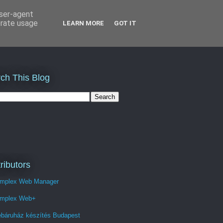
user-agent
erate usage
LEARN MORE
GOT IT
ch This Blog
ributors
mplex Web Manager
mplex Web+
báruház készítés Budapest