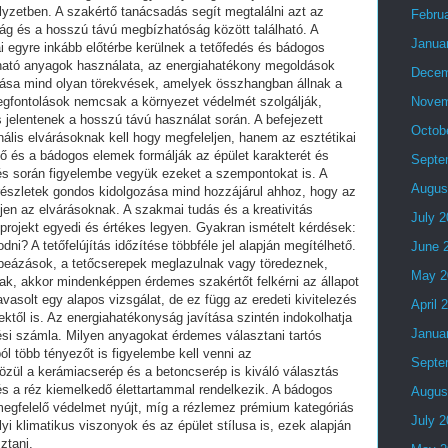
lyzetben. A szakértő tanácsadás segít megtalálni azt az
Febru
ág és a hosszú távú megbízhatóság között található. A
Janua
i egyre inkább előtérbe kerülnek a tetőfedés és bádogos
tható anyagok használata, az energiahatékony megoldások
Decem
lása mind olyan törekvések, amelyek összhangban állnak a
egfontolások nemcsak a környezet védelmét szolgálják,
Novem
jelentenek a hosszú távú használat során. A befejezett
Octob
lis elvárásoknak kell hogy megfeleljen, hanem az esztétikai
tető és a bádogos elemek formálják az épület karakterét és
Septe
ezés során figyelembe vegyük ezeket a szempontokat is. A
Augus
részletek gondos kidolgozása mind hozzájárul ahhoz, hogy az
en az elvárásoknak. A szakmai tudás és a kreativitás
July 
projekt egyedi és értékes legyen. Gyakran ismételt kérdések:
ni? A tetőfelújítás időzítése többféle jel alapján megítélhető.
June 
beázások, a tetőcserepek meglazulnak vagy töredeznek,
May 2
ak, akkor mindenképpen érdemes szakértőt felkérni az állapot
avasolt egy alapos vizsgálat, de ez függ az eredeti kivitelezés
April 
ktől is. Az energiahatékonyság javítása szintén indokolhatja
Janua
tési számla. Milyen anyagokat érdemes választani tartós
l több tényezőt is figyelembe kell venni az
Septe
zül a kerámiacserép és a betoncserép is kiváló választás
és a réz kiemelkedő élettartammal rendelkezik. A bádogos
Augus
egfelelő védelmet nyújt, míg a rézlemez prémium kategóriás
July 
 klimatikus viszonyok és az épület stílusa is, ezek alapján
ztani.