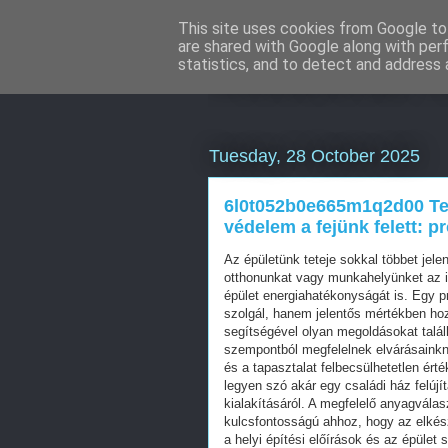
This site uses cookies from Google to 
are shared with Google along with per
Webáruház Ku
statistics, and to detect and address 
Tuesday, 28 October 2025
6l0t052b0e665m1q2d00 Te
védelem a fejünk felett: 
Az épületünk teteje sokkal többet jel
otthonunkat vagy munkahelyünket az i
épület energiahatékonyságát is. Egy p
szolgál, hanem jelentős mértékben hoz
segítségével olyan megoldásokat talál
szempontból megfelelnek elvárásainkn
és a tapasztalat felbecsülhetetlen ért
legyen szó akár egy családi ház felúj
kialakításáról. A megfelelő anyagvála
kulcsfontosságú ahhoz, hogy az elkész
a helyi építési előírások és az épület