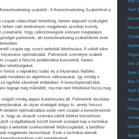
May 2
April 
Keresőmarketing szakértő - A Keresőmarketing Szakértővel a
Decem
em csupán választható lehetőség, hanem alapvető szükséglet
lis térben való eredményes megjelenés azonban komoly
Novem
zt szeretnénk, hogy célközönségünk könnyen megtaláljon
Octob
egítséget partnerünk, aki keresőmarketing szakértőként évek
elérésében.
Septe
endő csupán egy vonzó weboldal létrehozása. A valódi siker
 folyamatos optimalizálás. Partnerünk személyre szabott
Augus
m csupán a felszíni problémákra koncentrál, hanem
July 
dési lehetőségeket.
en fontos a naprakész tudás és a folyamatos fejlődés.
June 
jabb trendeket és algoritmus változásokat, így mindig a
May 2
a ügyfelei sikerének érdekében. A keresőoptimalizálás
 ami tegnap még működött, ma már nem feltétlenül hozza meg
April 
mögött mindig alapos kutatómunka áll. Partnerünk részletes
March
enytársakat, és olyan stratégiát dolgoz ki, amely hosszú
Febru
 A tartalom optimalizálása során nem csupán a keresőmotorok
t is, hogy az olvasók számára valódi értéket közvetítsen.
Janua
jtott szolgáltatások között kiemelt szerepet kap a technikai
Decem
lja a weboldal szerkezetének felülvizsgálatát, a betöltési
arát megjelenés biztosítását. Ezek a technikai elemek
Novem
l keresőmotorokban való megjelenését.