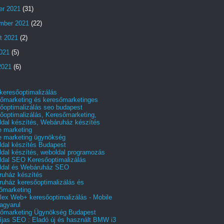
er 2021
(31)
mber 2021
(22)
t 2021
(2)
2021
(5)
2021
(6)
 keresőoptimalizálás
őmarketing és keresőmarketinges
őoptimalizálás seo budapest
őoptimalizálás, Keresőmarketing,
dal készítés, Webáruház készítés
e marketing
e marketing ügynökség
dal készítés Budapest
dal készítés, weboldal programozás
dal SEO Keresőoptimalizálás
ldal és Webáruház SEO
uház készítés
uház keresőoptimalizálás és
őmarketing
ex Web+ keresőoptimalizálás - Mobile
agyarul
őmarketing Ügynökség Budapest
íjas SEO : Eladó új és használt BMW i3