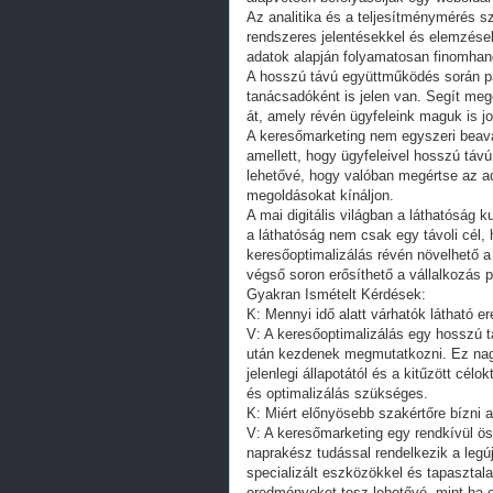
Az analitika és a teljesítménymérés 
rendszeres jelentésekkel és elemzése
adatok alapján folyamatosan finomhang
A hosszú távú együttműködés során pa
tanácsadóként is jelen van. Segít meg
át, amely révén ügyfeleink maguk is jo
A keresőmarketing nem egyszeri beav
amellett, hogy ügyfeleivel hosszú távú
lehetővé, hogy valóban megértse az ado
megoldásokat kínáljon.
A mai digitális világban a láthatóság
a láthatóság nem csak egy távoli cél,
keresőoptimalizálás révén növelhető a
végső soron erősíthető a vállalkozás pi
Gyakran Ismételt Kérdések:
K: Mennyi idő alatt várhatók látható 
V: A keresőoptimalizálás egy hosszú 
után kezdenek megmutatkozni. Ez nagy
jelenlegi állapotától és a kitűzött cé
és optimalizálás szükséges.
K: Miért előnyösebb szakértőre bízni 
V: A keresőmarketing egy rendkívül ös
naprakész tudással rendelkezik a legúj
specializált eszközökkel és tapasztal
eredményeket tesz lehetővé, mint ha 