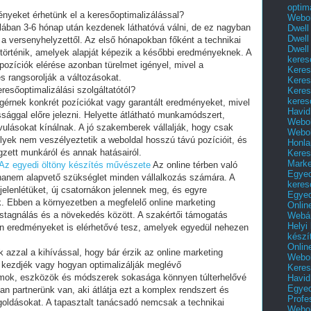
optim
ényeket érhetünk el a keresőoptimalizálással?
Webol
lában 3-6 hónap után kezdenek láthatóvá válni, de ez nagyban
Dwell
Dwell
és a versenyhelyzettől. Az első hónapokban főként a technikai
Dwell
a történik, amelyek alapját képezik a későbbi eredményeknek. A
keres
pozíciók elérése azonban türelmet igényel, mivel a
Keres
s rangsorolják a változásokat.
Keres
resőoptimalizálási szolgáltatótól?
Keres
keres
gérnek konkrét pozíciókat vagy garantált eredményeket, mivel
Havid
sággal előre jelezni. Helyette átlátható munkamódszert,
Webol
vulásokat kínálnak. A jó szakemberek vállalják, hogy csak
Webol
yek nem veszélyeztetik a weboldal hosszú távú pozícióit, és
Honla
gzett munkáról és annak hatásairól.
Keres
Mark
Az egyedi öltöny készítés művészete
Az online térben való
Egyed
anem alapvető szükséglet minden vállalkozás számára. A
keres
jelenlétüket, új csatornákon jelennek meg, és egyre
Egyed
k. Ebben a környezetben a megfelelő online marketing
Onlin
 stagnálás és a növekedés között. A szakértői támogatás
Webár
Helyi
n eredményeket is elérhetővé tesz, amelyek egyedül nehezen
készí
Onlin
azzal a kihívással, hogy bár érzik az online marketing
Webol
l kezdjék vagy hogyan optimalizálják meglévő
Keres
ormok, eszközök és módszerek sokasága könnyen túlterhelővé
Havid
Egyed
yan partnerünk van, aki átlátja ezt a komplex rendszert és
Profe
goldásokat. A tapasztalt tanácsadó nemcsak a technikai
Webol