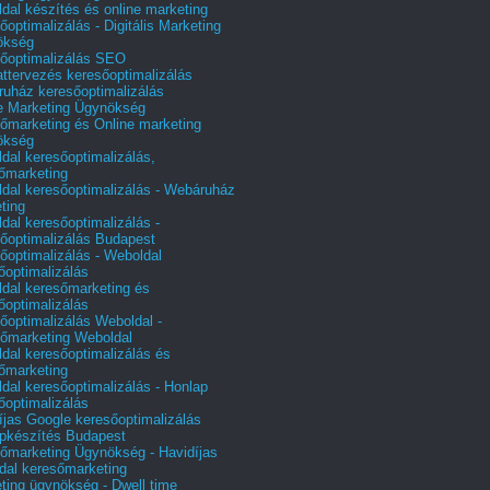
dal készítés és online marketing
őoptimalizálás - Digitális Marketing
ökség
őoptimalizálás SEO
attervezés keresőoptimalizálás
uház keresőoptimalizálás
e Marketing Ügynökség
őmarketing és Online marketing
ökség
dal keresőoptimalizálás,
őmarketing
dal keresőoptimalizálás - Webáruház
ting
dal keresőoptimalizálás -
őoptimalizálás Budapest
őoptimalizálás - Weboldal
őoptimalizálás
dal keresőmarketing és
őoptimalizálás
őoptimalizálás Weboldal -
őmarketing Weboldal
dal keresőoptimalizálás és
őmarketing
dal keresőoptimalizálás - Honlap
őoptimalizálás
íjas Google keresőoptimalizálás
pkészítés Budapest
őmarketing Ügynökség - Havidíjas
dal keresőmarketing
ting ügynökség - Dwell time