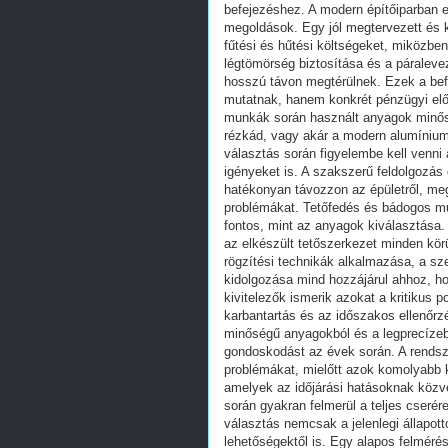
befejezéshez. A modern építőiparban 
megoldások. Egy jól megtervezett és k
fűtési és hűtési költségeket, miközben 
légtömörség biztosítása és a páralev
hosszú távon megtérülnek. Ezek a be
mutatnak, hanem konkrét pénzügyi elő
munkák során használt anyagok minősé
rézkád, vagy akár a modern alumínium
választás során figyelembe kell venni 
igényeket is. A szakszerű feldolgozás 
hatékonyan távozzon az épületről, me
problémákat. Tetőfedés és bádogos mu
fontos, mint az anyagok kiválasztása.
az elkészült tetőszerkezet minden kö
rögzítési technikák alkalmazása, a sze
kidolgozása mind hozzájárul ahhoz, ho
kivitelezők ismerik azokat a kritikus p
karbantartás és az időszakos ellenőr
minőségű anyagokból és a legprecízebb
gondoskodást az évek során. A rendsze
problémákat, mielőtt azok komolyabb 
amelyek az időjárási hatásoknak közvet
során gyakran felmerül a teljes cseré
választás nemcsak a jelenlegi állapott
lehetőségektől is. Egy alapos felmérés