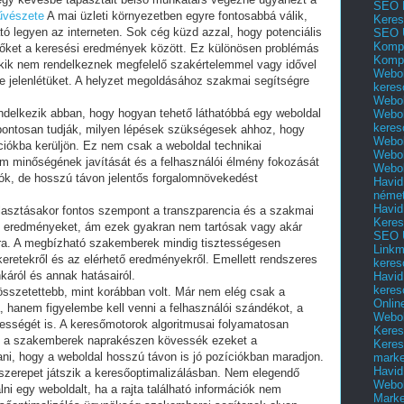
SEO 
űvészete
A mai üzleti környezetben egyre fontosabbá válik,
Keres
ó legyen az interneten. Sok cég küzd azzal, hogy potenciális
SEO 
Kompl
 őket a keresési eredmények között. Ez különösen problémás
Kompl
akik nem rendelkeznek megfelelő szakértelemmel vagy idővel
Webol
e jelenlétüket. A helyzet megoldásához szakmai segítségre
keres
Webol
endelkezik abban, hogy hogyan tehető láthatóbbá egy weboldal
Webol
keres
ontosan tudják, milyen lépések szükségesek ahhoz, hogy
Webol
ciókba kerüljön. Ez nem csak a weboldal technikai
Webol
alom minőségének javítását és a felhasználói élmény fokozását
Webol
ók, de hosszú távon jelentős forgalomnövekedést
Havid
néme
Havid
lasztásakor fontos szempont a transzparencia és a szakmai
Keres
rs eredményeket, ám ezek gyakran nem tartósak vagy akár
SEO Ü
ra. A megbízható szakemberek mindig tisztességesen
Linkm
őkeretekről és az elérhető eredményekről. Emellett rendszeres
keres
káról és annak hatásairól.
Havid
keres
összetettebb, mint korábban volt. Már nem elég csak a
Onlin
, hanem figyelembe kell venni a felhasználói szándékot, a
Webol
bességét is. A keresőmotorok algoritmusai folyamatosan
Keres
gy a szakemberek naprakészen kövessék ezeket a
Keres
tani, hogy a weboldal hosszú távon is jó pozíciókban maradjon.
marke
Havid
szerepet játszik a keresőoptimalizálásban. Nem elegendő
Webol
ni egy weboldalt, ha a rajta található információk nem
Marke