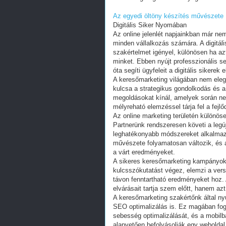
Az egyedi öltöny készítés művészete
Digitális Siker Nyomában
Az online jelenlét napjainkban már n
minden vállalkozás számára. A digitá
szakértelmet igényel, különösen ha a
minket. Ebben nyújt professzionális s
óta segíti ügyfeleit a digitális sikerek 
A keresőmarketing világában nem eleg
kulcsa a strategikus gondolkodás és a
megoldásokat kínál, amelyek során ne
mélyreható elemzéssel tárja fel a fejlő
Az online marketing területén különös
Partnerünk rendszeresen követi a legú
leghatékonyabb módszereket alkalmazz
művészete folyamatosan változik, és
a várt eredményeket.
A sikeres keresőmarketing kampányok 
kulcsszókutatást végez, elemzi a vers
távon fenntartható eredményeket hoz.
elvárásait tartja szem előtt, hanem az
A keresőmarketing szakértőnk által nyú
SEO optimalizálás is. Ez magában fogla
sebesség optimalizálását, és a mobilb
alapvetően befolyásolják egy webolda