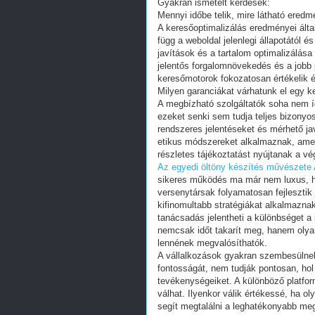
Gyakran ismételt kérdések:
Mennyi időbe telik, mire látható eredm
A keresőoptimalizálás eredményei álta
függ a weboldal jelenlegi állapotától 
javítások és a tartalom optimalizálás
jelentős forgalomnövekedés és a jobb 
keresőmotorok fokozatosan értékelik é
Milyen garanciákat várhatunk el egy ke
A megbízható szolgáltatók soha nem í
ezeket senki sem tudja teljes bizonyos
rendszeres jelentéseket és mérhető ja
etikus módszereket alkalmaznak, amel
részletes tájékoztatást nyújtanak a vé
Az egyedi öltöny készítés művészete
sikeres működés ma már nem luxus, h
versenytársak folyamatosan fejlesztik 
kifinomultabb stratégiákat alkalmazna
tanácsadás jelentheti a különbséget a
nemcsak időt takarít meg, hanem olya
lennének megvalósíthatók.
A vállalkozások gyakran szembesülnek 
fontosságát, nem tudják pontosan, ho
tevékenységeiket. A különböző platf
válhat. Ilyenkor válik értékessé, ha ol
segít megtalálni a leghatékonyabb me