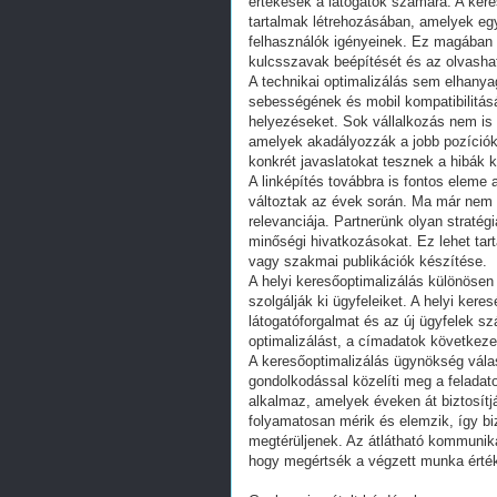
értékesek a látogatók számára. A ker
tartalmak létrehozásában, amelyek eg
felhasználók igényeinek. Ez magában f
kulcsszavak beépítését és az olvasha
A technikai optimalizálás sem elhanyago
sebességének és mobil kompatibilitásá
helyezéseket. Sok vállalkozás nem is 
amelyek akadályozzák a jobb pozíciók
konkrét javaslatokat tesznek a hibák k
A linképítés továbbra is fontos eleme
változtak az évek során. Ma már nem
relevanciája. Partnerünk olyan strat
minőségi hivatkozásokat. Ez lehet tar
vagy szakmai publikációk készítése.
A helyi keresőoptimalizálás különösen
szolgálják ki ügyfeleiket. A helyi ker
látogatóforgalmat és az új ügyfelek s
optimalizálást, a címadatok következe
A keresőoptimalizálás ügynökség válas
gondolkodással közelíti meg a feladato
alkalmaz, amelyek éveken át biztosítj
folyamatosan mérik és elemzik, így biz
megtérüljenek. Az átlátható kommunik
hogy megértsék a végzett munka érték