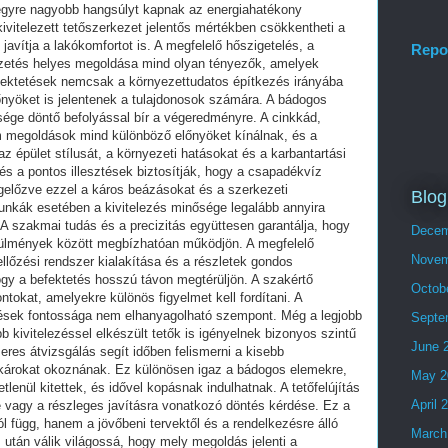
egyre nagyobb hangsúlyt kapnak az energiahatékony
ivitelezett tetőszerkezet jelentős mértékben csökkentheti a
javítja a lakókomfortot is. A megfelelő hőszigetelés, a
Repo
ezetés helyes megoldása mind olyan tényezők, amelyek
fektetések nemcsak a környezettudatos építkezés irányába
nyöket is jelentenek a tulajdonosok számára. A bádogos
ge döntő befolyással bír a végeredményre. A cinkkád,
 megoldások mind különböző előnyöket kínálnak, és a
az épület stílusát, a környezeti hatásokat és a karbantartási
és a pontos illesztések biztosítják, hogy a csapadékvíz
gelőzve ezzel a káros beázásokat és a szerkezeti
Blog
nkák esetében a kivitelezés minősége legalább annyira
 A szakmai tudás és a precizitás együttesen garantálja, hogy
Decem
rülmények között megbízhatóan működjön. A megfelelő
Novem
llőzési rendszer kialakítása és a részletek gondos
gy a befektetés hosszú távon megtérüljön. A szakértő
Octob
ontokat, amelyekre különös figyelmet kell fordítani. A
zések fontossága nem elhanyagolható szempont. Még a legjobb
Septe
 kivitelezéssel elkészült tetők is igényelnek bizonyos szintű
June 
res átvizsgálás segít időben felismerni a kisebb
károkat okoznának. Ez különösen igaz a bádogos elemekre,
May 2
lenül kitettek, és idővel kopásnak indulhatnak. A tetőfelújítás
April 
re vagy a részleges javításra vonatkozó döntés kérdése. Ez a
ól függ, hanem a jövőbeni tervektől és a rendelkezésre álló
March
 után válik világossá, hogy mely megoldás jelenti a