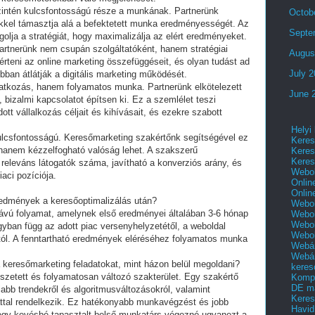
szintén kulcsfontosságú része a munkának. Partnerünk
Octob
kkel támasztja alá a befektetett munka eredményességét. Az
Septe
olja a stratégiát, hogy maximalizálja az elért eredményeket.
rtnerünk nem csupán szolgáltatóként, hanem stratégiai
Augus
érteni az online marketing összefüggéseit, és olyan tudást ad
July 
bban átlátják a digitális marketing működését.
atkozás, hanem folyamatos munka. Partnerünk elkötelezett
June 
, bizalmi kapcsolatot építsen ki. Ez a szemlélet teszi
tt vállalkozás céljait és kihívásait, és ezekre szabott
Helyi
 kulcsfontosságú. Keresőmarketing szakértőnk segítségével ez
Keres
 hanem kézzelfogható valóság lehet. A szakszerű
Keres
Keres
 releváns látogatók száma, javítható a konverziós arány, és
Webol
aci pozíciója.
Onlin
Onlin
eredmények a keresőoptimalizálás után?
Webol
távú folyamat, amelynek első eredményei általában 3-6 hónap
Webol
Webol
ban függ az adott piac versenyhelyzetétől, a weboldal
Webo
loktól. A fenntartható eredmények eléréséhez folyamatos munka
Webár
Webár
a keresőmarketing feladatokat, mint házon belül megoldani?
keres
szetett és folyamatosan változó szakterület. Egy szakértő
Kompl
DE m
abb trendekről és algoritmusváltozásokról, valamint
Keres
attal rendelkezik. Ez hatékonyabb munkavégzést és jobb
Havid
egy kevésbé tapasztalt belső munkatárs végezné ugyanezt a