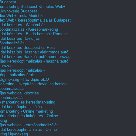
Budapest
őmarketing Budapest Komplex Web+
Ügynökség Budapest
ex Web+ Tesla Model 3
ex Web+ keresőoptimalizálás Budapest
dal készítés - Webáruház
őoptimalizálás - Keresőmarketing
dal készítés - Eladó használt Porsche
dal készítés Havidíjas
őoptimalizálás
dal készítés Budapest és Pest
dal készítés Használt elektromos autó
dal készítés Használtautó németország
íjas keresőoptimalizálás - használtautó
tország
íjas keresőoptimalizálás -
őoptimalizálás árak
gynökség - Havidíjas SEO
arketing, linképítés - Havidíjas honlap
őoptimalizálás
íjas weboldal készítés
őoptimalizálás
e marketing és keresőmarketing
dal keresőoptimalizálás -
őmarketing - Online marketing
őmarketing és linképítés - Online
ting
íjas weboldal keresőoptimalizálás
dal keresőoptimalizálás - Online
ting Ügynökség