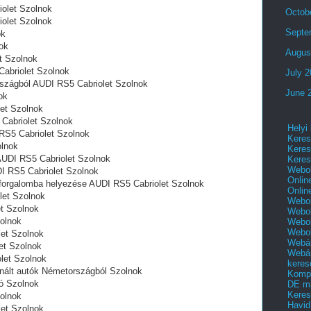
olet Szolnok
Octob
olet Szolnok
Septe
ok
ok
Augus
t Szolnok
abriolet Szolnok
July 
szágból AUDI RS5 Cabriolet Szolnok
June 
ok
et Szolnok
 Cabriolet Szolnok
Helyi
RS5 Cabriolet Szolnok
Keres
olnok
Keres
AUDI RS5 Cabriolet Szolnok
Keres
Webol
DI RS5 Cabriolet Szolnok
Onlin
 forgalomba helyezése AUDI RS5 Cabriolet Szolnok
Onlin
let Szolnok
Webol
t Szolnok
Webol
olnok
Webol
Webo
let Szolnok
Webár
et Szolnok
Webár
let Szolnok
keres
nált autók Németországból Szolnok
Kompl
ó Szolnok
DE m
Keres
olnok
Havid
let Szolnok