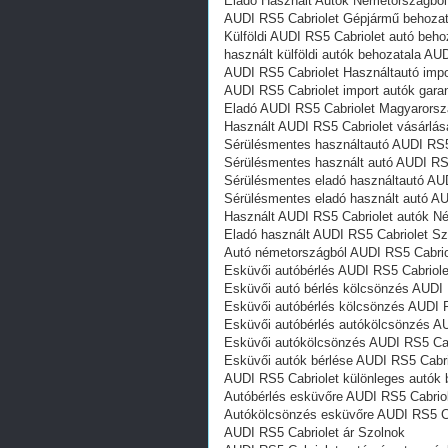
Eladó Használt Autók Németországból
AUDI RS5 Cabriolet Gépjármű behozat
Külföldi AUDI RS5 Cabriolet autó beho
használt külföldi autók behozatala AU
AUDI RS5 Cabriolet Használtautó impo
AUDI RS5 Cabriolet import autók gara
Eladó AUDI RS5 Cabriolet Magyarorsz
Használt AUDI RS5 Cabriolet vásárlás
Sérülésmentes használtautó AUDI RS5
Sérülésmentes használt autó AUDI RS5
Sérülésmentes eladó használtautó AUD
Sérülésmentes eladó használt autó AU
Használt AUDI RS5 Cabriolet autók N
Eladó használt AUDI RS5 Cabriolet Sz
Autó németországból AUDI RS5 Cabrio
Esküvői autóbérlés AUDI RS5 Cabriole
Esküvői autó bérlés kölcsönzés AUDI 
Esküvői autóbérlés kölcsönzés AUDI 
Esküvői autóbérlés autókölcsönzés A
Esküvői autókölcsönzés AUDI RS5 Cab
Esküvői autók bérlése AUDI RS5 Cabri
AUDI RS5 Cabriolet különleges autók 
Autóbérlés esküvőre AUDI RS5 Cabrio
Autókölcsönzés esküvőre AUDI RS5 Ca
AUDI RS5 Cabriolet ár Szolnok