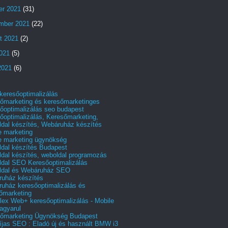
er 2021
(31)
mber 2021
(22)
t 2021
(2)
2021
(5)
2021
(6)
 keresőoptimalizálás
őmarketing és keresőmarketinges
őoptimalizálás seo budapest
őoptimalizálás, Keresőmarketing,
dal készítés, Webáruház készítés
e marketing
e marketing ügynökség
dal készítés Budapest
dal készítés, weboldal programozás
dal SEO Keresőoptimalizálás
ldal és Webáruház SEO
uház készítés
uház keresőoptimalizálás és
őmarketing
ex Web+ keresőoptimalizálás - Mobile
agyarul
őmarketing Ügynökség Budapest
íjas SEO : Eladó új és használt BMW i3