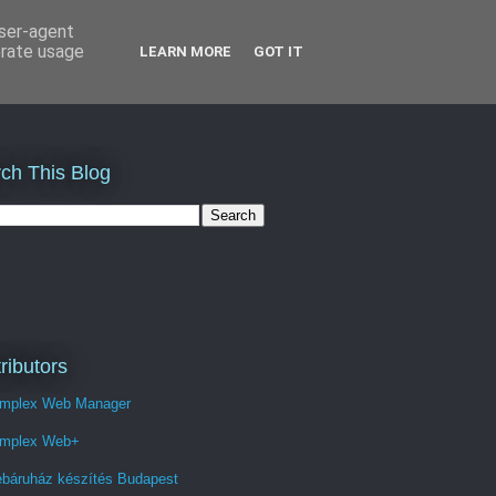
user-agent
erate usage
LEARN MORE
GOT IT
ch This Blog
ributors
mplex Web Manager
mplex Web+
báruház készítés Budapest