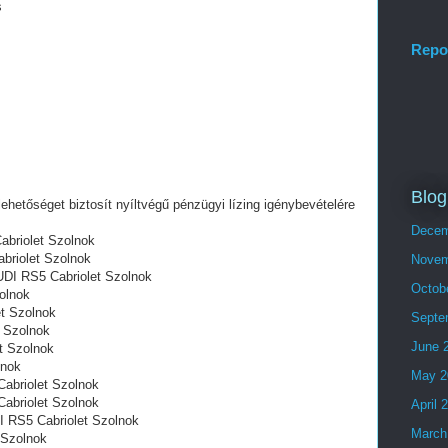
s
Repo
Blog
lehetőséget biztosít nyíltvégű pénzügyi lízing igénybevételére
Decem
abriolet Szolnok
abriolet Szolnok
Novem
AUDI RS5 Cabriolet Szolnok
Octob
olnok
et Szolnok
Septe
t Szolnok
June 
t Szolnok
lnok
May 2
abriolet Szolnok
abriolet Szolnok
April 
 RS5 Cabriolet Szolnok
March
 Szolnok