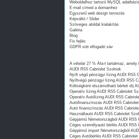
Weboldalhoz tartozó MySQL adatbázi
E-mail címed a domainhez
Egyszerű web design tervezés
Képváltó / Slider
Szöveges aloldal kialakítás
Galéria
Blog
Fix fejléc
GDPR süti elfogadó sáv
A vételár 27 % Áfa-t tartalmaz, amely 
AUDI RS5 Cabriolet Szolnok
Nyílt végű pénzügyi lízing AUDI RS5 C
Nyíltvégű pénzügyi lízing AUDI RS5 C
Költségként elszámolható bérleti díj 
Operatív lízing AUDI RS5 Cabriolet Sz
Operatív Autólízing AUDI RS5 Cabriol
Autófinanszírozás AUDI RS5 Cabriole
Autó finanszírozás AUDI RS5 Cabriole
Használtautó AUDI RS5 Cabriolet Szo
Gépjármű Németországból AUDI RS5 C
Céges személyautó bérlés AUDI RS5 C
Gépjármű import Németországból AUDI
Céges Autóbérlés AUDI RS5 Cabriolet