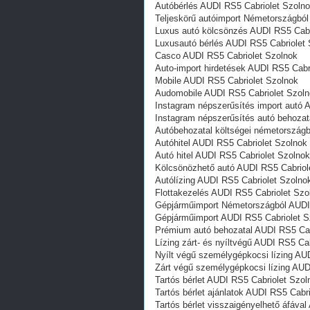
Autóbérlés AUDI RS5 Cabriolet Szoln
Teljeskörű autóimport Németországból
Luxus autó kölcsönzés AUDI RS5 Cabr
Luxusautó bérlés AUDI RS5 Cabriolet
Casco AUDI RS5 Cabriolet Szolnok
Auto-import hirdetések AUDI RS5 Cabr
Mobile AUDI RS5 Cabriolet Szolnok
Audomobile AUDI RS5 Cabriolet Szol
Instagram népszerűsítés import autó 
Instagram népszerűsítés autó behozat
Autóbehozatal költségei németországb
Autóhitel AUDI RS5 Cabriolet Szolnok
Autó hitel AUDI RS5 Cabriolet Szolnok
Kölcsönözhető autó AUDI RS5 Cabriol
Autólízing AUDI RS5 Cabriolet Szolno
Flottakezelés AUDI RS5 Cabriolet Szo
Gépjárműimport Németországból AUDI
Gépjárműimport AUDI RS5 Cabriolet S
Prémium autó behozatal AUDI RS5 Cab
Lízing zárt- és nyíltvégű AUDI RS5 Ca
Nyílt végű személygépkocsi lízing AU
Zárt végű személygépkocsi lízing AUD
Tartós bérlet AUDI RS5 Cabriolet Szol
Tartós bérlet ajánlatok AUDI RS5 Cabr
Tartós bérlet visszaigényelhető áfáva