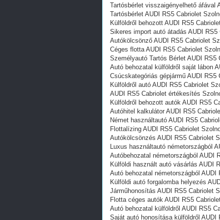
Tartósbérlet visszaigényelhető áfával
Tartósbérlet AUDI RS5 Cabriolet Szol
Külföldről behozott AUDI RS5 Cabriol
Sikeres import autó átadás AUDI RS5 
Autókölcsönző AUDI RS5 Cabriolet Sz
Céges flotta AUDI RS5 Cabriolet Szol
Személyautó Tartós Bérlet AUDI RS5 C
Autó behozatal külföldről saját lábon
Csúcskategóriás gépjármű AUDI RS5 C
Külföldről autó AUDI RS5 Cabriolet Sz
AUDI RS5 Cabriolet értékesítés Szoln
Külföldről behozott autók AUDI RS5 Ca
Autóhitel kalkulátor AUDI RS5 Cabriol
Német használtautó AUDI RS5 Cabriol
Flottalízing AUDI RS5 Cabriolet Szoln
Autókölcsönzés AUDI RS5 Cabriolet S
Luxus használtautó németországból A
Autóbehozatal németországból AUDI R
Külföldi használt autó vásárlás AUDI 
Autó behozatal németországból AUDI 
Külföldi autó forgalomba helyezés AU
Járműhonosítás AUDI RS5 Cabriolet S
Flotta céges autók AUDI RS5 Cabriole
Autó behozatal külföldről AUDI RS5 Ca
Saját autó honosítása külföldről AUDI