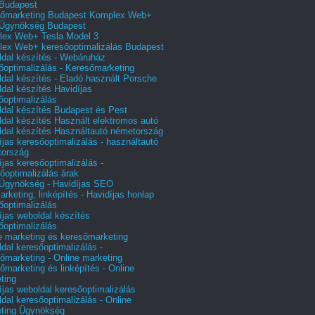
Budapest
őmarketing Budapest Komplex Web+
Ügynökség Budapest
ex Web+ Tesla Model 3
ex Web+ keresőoptimalizálás Budapest
dal készítés - Webáruház
őoptimalizálás - Keresőmarketing
dal készítés - Eladó használt Porsche
dal készítés Havidíjas
őoptimalizálás
dal készítés Budapest és Pest
dal készítés Használt elektromos autó
dal készítés Használtautó németország
íjas keresőoptimalizálás - használtautó
tország
íjas keresőoptimalizálás -
őoptimalizálás árak
gynökség - Havidíjas SEO
arketing, linképítés - Havidíjas honlap
őoptimalizálás
íjas weboldal készítés
őoptimalizálás
e marketing és keresőmarketing
dal keresőoptimalizálás -
őmarketing - Online marketing
őmarketing és linképítés - Online
ting
íjas weboldal keresőoptimalizálás
dal keresőoptimalizálás - Online
ting Ügynökség