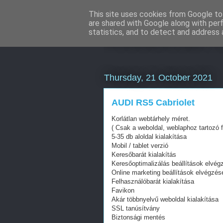
This site uses cookies from Google to 
are shared with Google along with per
Webáruház Ku
statistics, and to detect and address 
Thursday, 21 October 2021
AUDI RS5 Cabriolet
Korlátlan webtárhely méret.
( Csak a weboldal, weblaphoz tartozó f
5-35 db aloldal kialakítása
Mobil / tablet verzió
Keresőbarát kialakítás
Keresőoptimalizálás beállítások elvég
Online marketing beállítások elvégzés
Felhasználóbarát kialakítása
Favikon
Akár többnyelvű weboldal kialakítása
SSL tanúsítvány
Biztonsági mentés