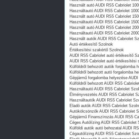
Használt autó‎ AUDI RS5 Cabriolet 10
Használtautó‎ AUDI RS5 Cabriolet 100
Használt autó‎ AUDI RS5 Cabriolet 15
Használtautó‎ AUDI RS5 Cabriolet 150
Használt autó‎ AUDI RS5 Cabriolet 20
Használtautó‎ AUDI RS5 Cabriolet 200
Használt autó‎k AUDI RS5 Cabriolet S
Autó értékesítő Szolnok
Értékesítési szakértő Szolnok
AUDI RS5 Cabriolet autó értékesítő S
AUDI RS5 Cabriolet autó értékesítési
Külföldről behozott autók forgalomba
Külföldről behozott autó forgalomba 
Gépjármű forgalomba helyezése AUDI 
Külföldről behozott AUDI RS5 Cabriol
Használtautó‎ AUDI RS5 Cabriolet Szo
Élményvezetés AUDI RS5 Cabriolet S
Használtautó‎k AUDI RS5 Cabriolet Sz
Eladó autók AUDI RS5 Cabriolet Szol
Autókölcsönzők AUDI RS5 Cabriolet S
Gépjármű Finanszírozás AUDI RS5 Cab
Céges Autólízing AUDI RS5 Cabriolet 
Külföldi autók‎ autó behozatal AUDI R
Cégautólízing AUDI RS5 Cabriolet Szo