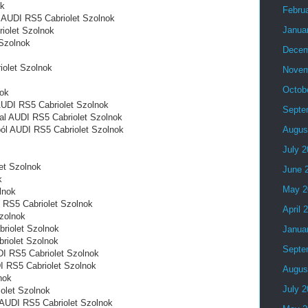
ok
Febru
 AUDI RS5 Cabriolet Szolnok
Janua
iolet Szolnok
 Szolnok
Decem
iolet Szolnok
Novem
Octob
nok
AUDI RS5 Cabriolet Szolnok
Septe
al AUDI RS5 Cabriolet Szolnok
ól AUDI RS5 Cabriolet Szolnok
Augus
July 
et Szolnok
June 
k
May 2
lnok
 RS5 Cabriolet Szolnok
April 
zolnok
riolet Szolnok
Janua
briolet Szolnok
Septe
DI RS5 Cabriolet Szolnok
I RS5 Cabriolet Szolnok
Augus
nok
July 
iolet Szolnok
l AUDI RS5 Cabriolet Szolnok