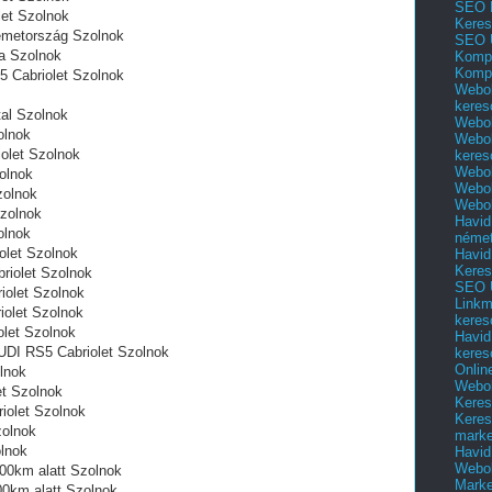
SEO 
let Szolnok
Keres
émetország Szolnok
SEO 
a Szolnok
Kompl
Kompl
S5 Cabriolet Szolnok
Webol
keres
l‎ Szolnok
Webol
olnok
Webol
olet Szolnok
keres
Webol
olnok
Webol
zolnok
Webol
zolnok
Havid
olnok
néme
olet Szolnok
Havid
Keres
riolet Szolnok
SEO Ü
iolet Szolnok
Linkm
iolet Szolnok
keres
olet Szolnok
Havid
UDI RS5 Cabriolet Szolnok
keres
Onlin
olnok
Webol
et Szolnok
Keres
iolet Szolnok
Keres
zolnok
marke
olnok
Havid
Webol
000km alatt Szolnok
Marke
00km alatt Szolnok