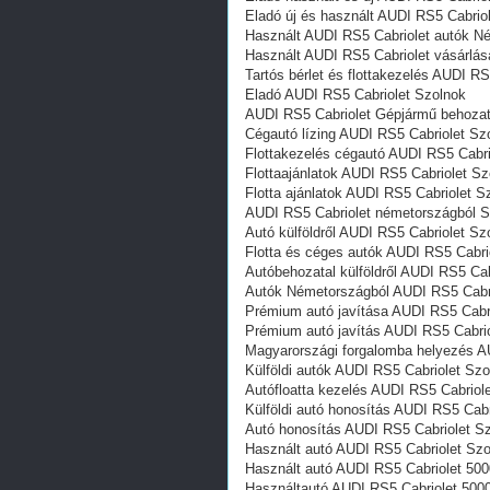
Eladó új és használt AUDI RS5 Cabrio
Használt AUDI RS5 Cabriolet autók N
Használt AUDI RS5 Cabriolet vásárlás
Tartós bérlet és flottakezelés AUDI R
Eladó AUDI RS5 Cabriolet Szolnok
AUDI RS5 Cabriolet Gépjármű behozata
Cégautó lízing AUDI RS5 Cabriolet Sz
Flottakezelés cégautó AUDI RS5 Cabri
Flottaajánlatok AUDI RS5 Cabriolet Sz
Flotta ajánlatok AUDI RS5 Cabriolet S
AUDI RS5 Cabriolet németországból S
Autó külföldről AUDI RS5 Cabriolet Sz
Flotta és céges autók AUDI RS5 Cabri
Autóbehozatal külföldről AUDI RS5 Cab
Autók Németországból‎ AUDI RS5 Cabr
Prémium autó javítása AUDI RS5 Cabr
Prémium autó javítás AUDI RS5 Cabri
Magyarországi forgalomba helyezés A
Külföldi autók‎ AUDI RS5 Cabriolet Sz
Autófloatta kezelés AUDI RS5 Cabriol
Külföldi autó honosítás AUDI RS5 Cabr
Autó honosítás AUDI RS5 Cabriolet S
Használt autó‎ AUDI RS5 Cabriolet Sz
Használt autó‎ AUDI RS5 Cabriolet 50
Használtautó‎ AUDI RS5 Cabriolet 500