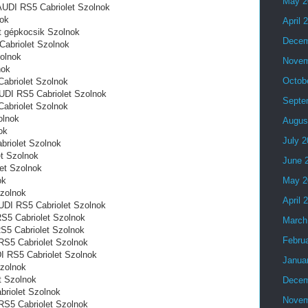
May 2
 AUDI RS5 Cabriolet Szolnok
nok
April 
et gépkocsik Szolnok
Decem
Cabriolet Szolnok
olnok
Novem
nok
Octob
abriolet Szolnok
 AUDI RS5 Cabriolet Szolnok
Septe
abriolet Szolnok
olnok
Augus
ok
July 
briolet Szolnok
et Szolnok
June 
et Szolnok
ok
May 2
zolnok
April 
UDI RS5 Cabriolet Szolnok
S5 Cabriolet Szolnok
March
RS5 Cabriolet Szolnok
Febru
RS5 Cabriolet Szolnok
DI RS5 Cabriolet Szolnok
Janua
zolnok
t Szolnok
Decem
briolet Szolnok
Novem
 RS5 Cabriolet Szolnok