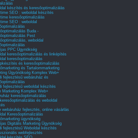
alizálás
dal készítés és keresőoptimalizálás
 time SEO : weboldal készítés
 time keresőoptimalizálás
 time SEO : weboldal
őoptimalizálás
őoptimalizálás Buda -
őoptimalizálás Pest
őoptimalizálás, weboldal
őoptimalizálás
íjas PPC Ügynökség
dal keresőoptimalizálás és linképítés
dal keresőoptimalizálás
pkészítés és keresőoptimalizálás
őmarketing és Tartalommarketing
eting Ügyönökség Komplex Web+
i fejlesztésű webáruház és
őoptimalizálás
i fejlesztésű weboldal készítés
e Marketing Komplex Web+
uház keresőoptimalizálás
 keresőoptimalizálás és weboldal
tés
e webáruház fejlesztés, online vásárlás
dal Keresőoptimalizálás
őmarketing ügynökség
íjas Digitális Marketing Ügynökség
i fejlesztésű Weboldal készítés
sszionális webfejlesztés
dal készítés SEO