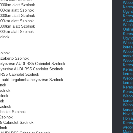
Webol
0000km alatt Szolnok
Keres
000km alatt Szolnok
Ügyn
0000km alatt Szolnok
Keres
Arcul
000km alatt Szolnok
Webár
0000km alatt Szolnok
Onlin
000km alatt Szolnok
Keres
zolnok
Ügyn
Webol
keres
Webol
zolnok
marke
 szakértő Szolnok
Webol
 helyezése AUDI RS5 Cabriolet Szolnok
Keres
helyezése AUDI RS5 Cabriolet Szolnok
Keres
keres
RS5 Cabriolet Szolnok
Webol
et autó forgalomba helyezése Szolnok
keres
lnok
Keres
zolnok
Keres
olnok
Webol
keres
nok
Webol
zolnok
keres
riolet Szolnok
Havid
Szolnok
Honla
S5 Cabriolet Szolnok
Keres
webol
lnok
Marke