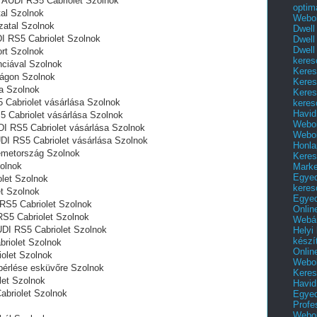
 AUDI RS5 Cabriolet Szolnok
optim
al Szolnok
Webol
zatal Szolnok
Dwell
DI RS5 Cabriolet Szolnok
Dwell
Dwell
rt Szolnok
keres
nciával Szolnok
Keres
ágon‎ Szolnok
Keres
a Szolnok
Keres
 Cabriolet vásárlása Szolnok
keres
Havid
 Cabriolet vásárlása Szolnok
Webol
I RS5 Cabriolet vásárlása Szolnok
Webol
DI RS5 Cabriolet vásárlása Szolnok
Honla
émetország Szolnok
Keres
olnok
Mark
Egyed
let Szolnok
keres
t Szolnok
Egyed
RS5 Cabriolet Szolnok
Onlin
RS5 Cabriolet Szolnok
Webár
UDI RS5 Cabriolet Szolnok
Helyi
készí
riolet Szolnok
Onlin
olet Szolnok
Webol
bérlése esküvőre Szolnok
Keres
let Szolnok
Havid
briolet Szolnok
Egyed
Profe
Webol