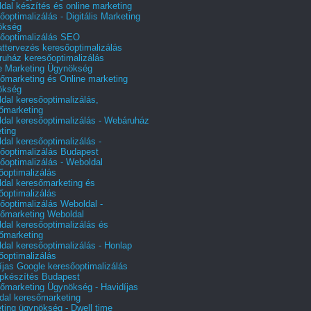
dal készítés és online marketing
őoptimalizálás - Digitális Marketing
ökség
őoptimalizálás SEO
attervezés keresőoptimalizálás
uház keresőoptimalizálás
e Marketing Ügynökség
őmarketing és Online marketing
ökség
dal keresőoptimalizálás,
őmarketing
dal keresőoptimalizálás - Webáruház
ting
dal keresőoptimalizálás -
őoptimalizálás Budapest
őoptimalizálás - Weboldal
őoptimalizálás
dal keresőmarketing és
őoptimalizálás
őoptimalizálás Weboldal -
őmarketing Weboldal
dal keresőoptimalizálás és
őmarketing
dal keresőoptimalizálás - Honlap
őoptimalizálás
íjas Google keresőoptimalizálás
pkészítés Budapest
őmarketing Ügynökség - Havidíjas
dal keresőmarketing
ting ügynökség - Dwell time