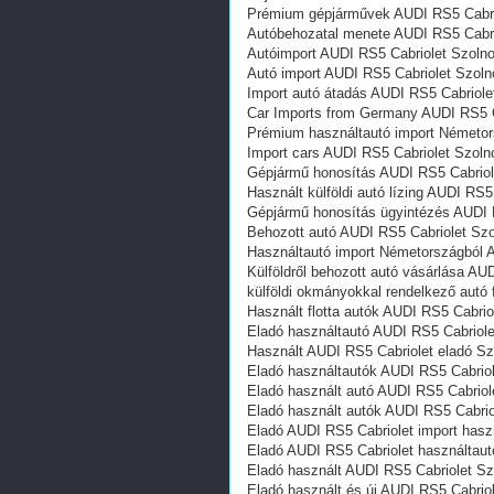
Prémium gépjárművek AUDI RS5 Cabri
Autóbehozatal menete AUDI RS5 Cabri
Autóimport AUDI RS5 Cabriolet Szoln
Autó import AUDI RS5 Cabriolet Szoln
Import autó átadás AUDI RS5 Cabriole
Car Imports from Germany AUDI RS5 C
Prémium használtautó import Németor
Import cars AUDI RS5 Cabriolet Szoln
Gépjármű honosítás AUDI RS5 Cabriol
Használt külföldi autó lízing AUDI RS5
Gépjármű honosítás ügyintézés AUDI 
Behozott autó AUDI RS5 Cabriolet Sz
Használtautó import Németországból 
Külföldről behozott autó vásárlása AU
külföldi okmányokkal rendelkező autó
Használt flotta autók AUDI RS5 Cabrio
Eladó használtautó AUDI RS5 Cabriole
Használt AUDI RS5 Cabriolet eladó Sz
Eladó használtautók AUDI RS5 Cabrio
Eladó használt autó AUDI RS5 Cabriol
Eladó használt autók AUDI RS5 Cabrio
Eladó AUDI RS5 Cabriolet import hasz
Eladó AUDI RS5 Cabriolet használtaut
Eladó használt AUDI RS5 Cabriolet Sz
Eladó használt és új AUDI RS5 Cabrio