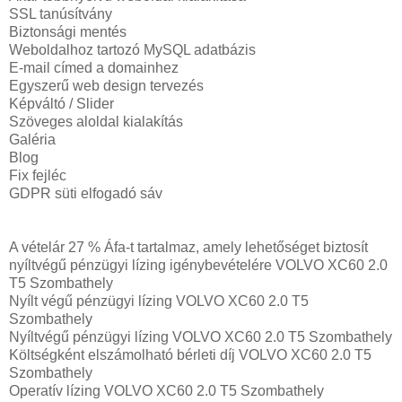
SSL tanúsítvány
Biztonsági mentés
Weboldalhoz tartozó MySQL adatbázis
E-mail címed a domainhez
Egyszerű web design tervezés
Képváltó / Slider
Szöveges aloldal kialakítás
Galéria
Blog
Fix fejléc
GDPR süti elfogadó sáv
A vételár 27 % Áfa-t tartalmaz, amely lehetőséget biztosít
nyíltvégű pénzügyi lízing igénybevételére VOLVO XC60 2.0
T5 Szombathely
Nyílt végű pénzügyi lízing VOLVO XC60 2.0 T5
Szombathely
Nyíltvégű pénzügyi lízing VOLVO XC60 2.0 T5 Szombathely
Költségként elszámolható bérleti díj VOLVO XC60 2.0 T5
Szombathely
Operatív lízing VOLVO XC60 2.0 T5 Szombathely