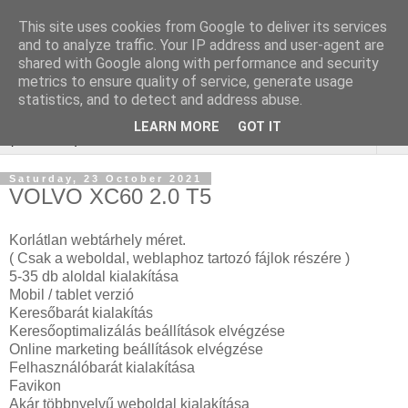
This site uses cookies from Google to deliver its services
Webáruház Kulcsszó
and to analyze traffic. Your IP address and user-agent are
shared with Google along with performance and security
optimalizálás
metrics to ensure quality of service, generate usage
statistics, and to detect and address abuse.
LEARN MORE
GOT IT
▼
Saturday, 23 October 2021
VOLVO XC60 2.0 T5
Korlátlan webtárhely méret.
( Csak a weboldal, weblaphoz tartozó fájlok részére )
5-35 db aloldal kialakítása
Mobil / tablet verzió
Keresőbarát kialakítás
Keresőoptimalizálás beállítások elvégzése
Online marketing beállítások elvégzése
Felhasználóbarát kialakítása
Favikon
Akár többnyelvű weboldal kialakítása