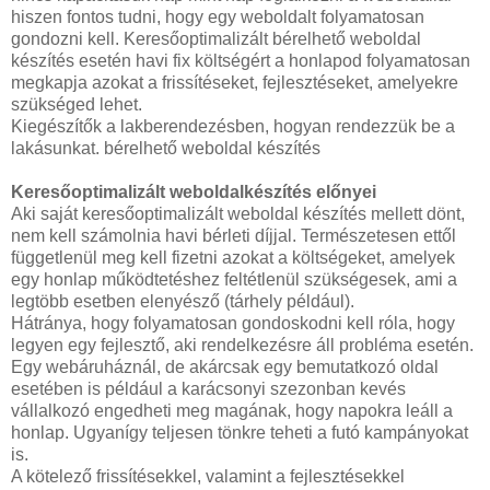
hiszen fontos tudni, hogy egy weboldalt folyamatosan
gondozni kell. Keresőoptimalizált bérelhető weboldal
készítés esetén havi fix költségért a honlapod folyamatosan
megkapja azokat a frissítéseket, fejlesztéseket, amelyekre
szükséged lehet.
Kiegészítők a lakberendezésben, hogyan rendezzük be a
lakásunkat. bérelhető weboldal készítés
Keresőoptimalizált weboldalkészítés előnyei
Aki saját keresőoptimalizált weboldal készítés mellett dönt,
nem kell számolnia havi bérleti díjjal. Természetesen ettől
függetlenül meg kell fizetni azokat a költségeket, amelyek
egy honlap működtetéshez feltétlenül szükségesek, ami a
legtöbb esetben elenyésző (tárhely például).
Hátránya, hogy folyamatosan gondoskodni kell róla, hogy
legyen egy fejlesztő, aki rendelkezésre áll probléma esetén.
Egy webáruháznál, de akárcsak egy bemutatkozó oldal
esetében is például a karácsonyi szezonban kevés
vállalkozó engedheti meg magának, hogy napokra leáll a
honlap. Ugyanígy teljesen tönkre teheti a futó kampányokat
is.
A kötelező frissítésekkel, valamint a fejlesztésekkel