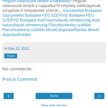
Hogyan válasszunk lámpát a nappaliba?
Hogyan
válasszunk lámpát a nappaliba?A helyiség adottságainak
vizsgálata A lámpatestek számát,...
Gázszerelés Budapest
Gázszerelés Budapest
FÉG SZERVIZ Budapest
FÉG
SZERVIZ Budapest
Audi használtautó németország
Audi
használtautó németország
Páncélszekrény szállítás
Páncélszekrény szállítás
Mosdó duguláselhárítás
Mosdó
duguláselhárítás
at
May 22, 2022
Share
No comments:
Post a Comment
‹
›
Home
View web version