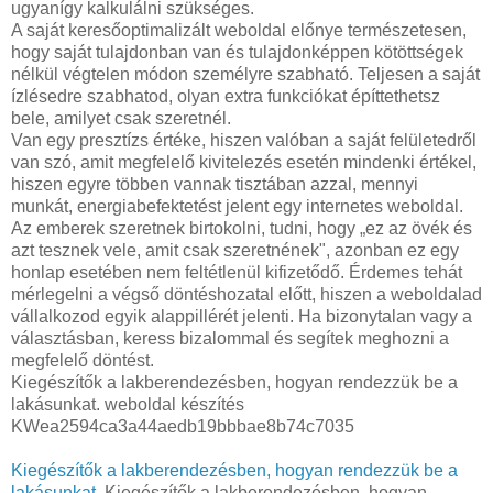
ugyanígy kalkulálni szükséges.
A saját keresőoptimalizált weboldal előnye természetesen,
hogy saját tulajdonban van és tulajdonképpen kötöttségek
nélkül végtelen módon személyre szabható. Teljesen a saját
ízlésedre szabhatod, olyan extra funkciókat építtethetsz
bele, amilyet csak szeretnél.
Van egy presztízs értéke, hiszen valóban a saját felületedről
van szó, amit megfelelő kivitelezés esetén mindenki értékel,
hiszen egyre többen vannak tisztában azzal, mennyi
munkát, energiabefektetést jelent egy internetes weboldal.
Az emberek szeretnek birtokolni, tudni, hogy „ez az övék és
azt tesznek vele, amit csak szeretnének", azonban ez egy
honlap esetében nem feltétlenül kifizetődő. Érdemes tehát
mérlegelni a végső döntéshozatal előtt, hiszen a weboldalad
vállalkozod egyik alappillérét jelenti. Ha bizonytalan vagy a
választásban, keress bizalommal és segítek meghozni a
megfelelő döntést.
Kiegészítők a lakberendezésben, hogyan rendezzük be a
lakásunkat. weboldal készítés
KWea2594ca3a44aedb19bbbae8b74c7035
Kiegészítők a lakberendezésben, hogyan rendezzük be a
lakásunkat.
Kiegészítők a lakberendezésben, hogyan