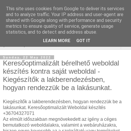
This site uses cookies from Google to deliver its services
Webáruház Kulcsszó
and to analyze traffic. Your IP address and user-agent are
shared with Google along with performance and security
optimalizálás
metrics to ensure quality of service, generate usage
statistics, and to detect and address abuse.
LEARN MORE
GOT IT
▼
Sunday, 22 May 2022
Keresőoptimalizált bérelhető weboldal
készítés kontra saját weboldal -
Kiegészítők a lakberendezésben,
hogyan rendezzük be a lakásunkat.
Kiegészítők a lakberendezésben, hogyan rendezzük be a
lakásunkat. Keresőoptimalizált Weboldal készítés
+36704327071
Az elmúlt időszakban megnövekedett az igény a céges
bemutatkozó weboldalakra, valamint a webáruházakra,
hiszen egyre kevesebb az a szolgáltató vagy termékeket