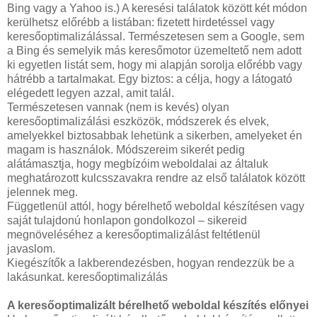
Bing vagy a Yahoo is.) A keresési találatok között két módon
kerülhetsz előrébb a listában: fizetett hirdetéssel vagy
keresőoptimalizálással. Természetesen sem a Google, sem
a Bing és semelyik más keresőmotor üzemeltető nem adott
ki egyetlen listát sem, hogy mi alapján sorolja előrébb vagy
hátrébb a tartalmakat. Egy biztos: a célja, hogy a látogató
elégedett legyen azzal, amit talál.
Természetesen vannak (nem is kevés) olyan
keresőoptimalizálási eszközök, módszerek és elvek,
amelyekkel biztosabbak lehetünk a sikerben, amelyeket én
magam is használok. Módszereim sikerét pedig
alátámasztja, hogy megbízóim weboldalai az általuk
meghatározott kulcsszavakra rendre az első találatok között
jelennek meg.
Függetlenül attól, hogy bérelhető weboldal készítésen vagy
saját tulajdonú honlapon gondolkozol – sikereid
megnöveléséhez a keresőoptimalizálást feltétlenül
javaslom.
Kiegészítők a lakberendezésben, hogyan rendezzük be a
lakásunkat. keresőoptimalizálás
A keresőoptimalizált bérelhető weboldal készítés előnyei