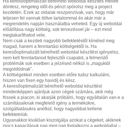
Ha keresőoptimalizált bérelhető weboldal készítés mellett
döntesz, rengeteg időt és pénzt spórolsz meg a project
kezdetén. Ezek az oldalak reszponzívak, van, hogy már
teljesen fel vannak töltve tartalommal és akár már a
megrendelés napján használatba veheted. Egy új weboldal
előállítása nagy költség, sok tervezéssel jár – ezt mind
megtakaríthatod vele.
Nem csak a kezdeti nagyobb befektetéstől kíméled meg
magad, hanem a fenntartási költségektől is. Ha
keresőoptimalizált bérelhető weboldal készítést igényelsz,
nem kell fenntartanod fejlesztői csapatot, a felmerülő
problémák sok esetben a jelzésed nélkül is „maguktól
megoldódnak".
A költségekkel minden esetben előre tudsz kalkulálni,
hiszen van fixen egy havidíj és kész.
A keresőoptimalizált bérelhető weboldal készítést
mindenképpen ajánljuk azon cégek számára, akik még
frissek a piacon, ki akarják próbálni, hogy egyáltalán van-e a
számításaiknak megfelelő igény a termékükre,
szolgáltatásukra anélkül, hogy nagyobbat kellene
befektetniük.
Ugyanakkor kiválóan kiszolgálja azokat a cégeket, akiknek
nincs kapacitásuk nap mint nap foglalkozni a weboldallal –