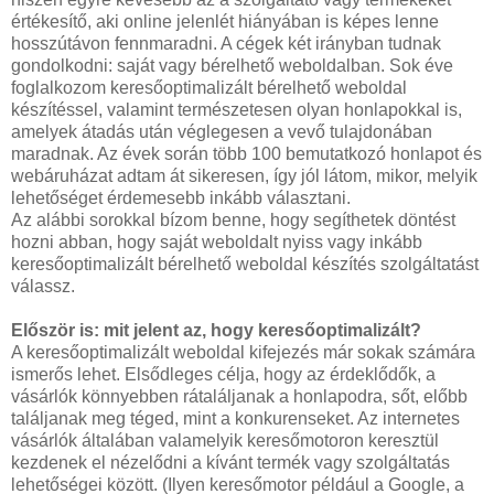
értékesítő, aki online jelenlét hiányában is képes lenne
hosszútávon fennmaradni. A cégek két irányban tudnak
gondolkodni: saját vagy bérelhető weboldalban. Sok éve
foglalkozom keresőoptimalizált bérelhető weboldal
készítéssel, valamint természetesen olyan honlapokkal is,
amelyek átadás után véglegesen a vevő tulajdonában
maradnak. Az évek során több 100 bemutatkozó honlapot és
webáruházat adtam át sikeresen, így jól látom, mikor, melyik
lehetőséget érdemesebb inkább választani.
Az alábbi sorokkal bízom benne, hogy segíthetek döntést
hozni abban, hogy saját weboldalt nyiss vagy inkább
keresőoptimalizált bérelhető weboldal készítés szolgáltatást
válassz.
Először is: mit jelent az, hogy keresőoptimalizált?
A keresőoptimalizált weboldal kifejezés már sokak számára
ismerős lehet. Elsődleges célja, hogy az érdeklődők, a
vásárlók könnyebben rátaláljanak a honlapodra, sőt, előbb
találjanak meg téged, mint a konkurenseket. Az internetes
vásárlók általában valamelyik keresőmotoron keresztül
kezdenek el nézelődni a kívánt termék vagy szolgáltatás
lehetőségei között. (Ilyen keresőmotor például a Google, a