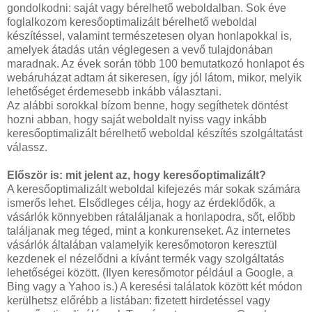
gondolkodni: saját vagy bérelhető weboldalban. Sok éve
foglalkozom keresőoptimalizált bérelhető weboldal
készítéssel, valamint természetesen olyan honlapokkal is,
amelyek átadás után véglegesen a vevő tulajdonában
maradnak. Az évek során több 100 bemutatkozó honlapot és
webáruházat adtam át sikeresen, így jól látom, mikor, melyik
lehetőséget érdemesebb inkább választani.
Az alábbi sorokkal bízom benne, hogy segíthetek döntést
hozni abban, hogy saját weboldalt nyiss vagy inkább
keresőoptimalizált bérelhető weboldal készítés szolgáltatást
válassz.
Először is: mit jelent az, hogy keresőoptimalizált?
A keresőoptimalizált weboldal kifejezés már sokak számára
ismerős lehet. Elsődleges célja, hogy az érdeklődők, a
vásárlók könnyebben rátaláljanak a honlapodra, sőt, előbb
találjanak meg téged, mint a konkurenseket. Az internetes
vásárlók általában valamelyik keresőmotoron keresztül
kezdenek el nézelődni a kívánt termék vagy szolgáltatás
lehetőségei között. (Ilyen keresőmotor például a Google, a
Bing vagy a Yahoo is.) A keresési találatok között két módon
kerülhetsz előrébb a listában: fizetett hirdetéssel vagy