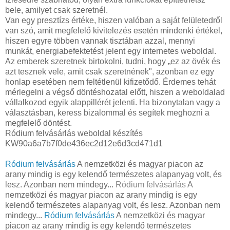
bele, amilyet csak szeretnél.
Van egy presztízs értéke, hiszen valóban a saját felületedről
van szó, amit megfelelő kivitelezés esetén mindenki értékel,
hiszen egyre többen vannak tisztában azzal, mennyi
munkát, energiabefektetést jelent egy internetes weboldal.
Az emberek szeretnek birtokolni, tudni, hogy „ez az övék és
azt tesznek vele, amit csak szeretnének", azonban ez egy
honlap esetében nem feltétlenül kifizetődő. Érdemes tehát
mérlegelni a végső döntéshozatal előtt, hiszen a weboldalad
vállalkozod egyik alappillérét jelenti. Ha bizonytalan vagy a
választásban, keress bizalommal és segítek meghozni a
megfelelő döntést.
Ródium felvásárlás weboldal készítés
KW90a6a7b7f0de436ec2d12e6d3cd471d1
Ródium felvásárlás
A nemzetközi és magyar piacon az
arany mindig is egy kelendő természetes alapanyag volt, és
lesz. Azonban nem mindegy...
Ródium felvásárlás
A
nemzetközi és magyar piacon az arany mindig is egy
kelendő természetes alapanyag volt, és lesz. Azonban nem
mindegy...
Ródium felvásárlás
A nemzetközi és magyar
piacon az arany mindig is egy kelendő természetes