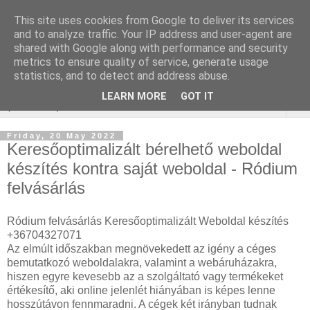
This site uses cookies from Google to deliver its services
Webáruház Kulcsszó
and to analyze traffic. Your IP address and user-agent are
shared with Google along with performance and security
optimalizálás
metrics to ensure quality of service, generate usage
statistics, and to detect and address abuse.
LEARN MORE
GOT IT
▼
Friday, 20 May 2022
Keresőoptimalizált bérelhető weboldal
készítés kontra saját weboldal - Ródium
felvásárlás
Ródium felvásárlás Keresőoptimalizált Weboldal készítés
+36704327071
Az elmúlt időszakban megnövekedett az igény a céges
bemutatkozó weboldalakra, valamint a webáruházakra,
hiszen egyre kevesebb az a szolgáltató vagy termékeket
értékesítő, aki online jelenlét hiányában is képes lenne
hosszútávon fennmaradni. A cégek két irányban tudnak