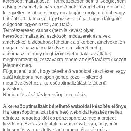
keresőoptimalizálással. Természetesen sem a Google, sem
a Bing és semelyik más keresőmotor üzemeltető nem adott
ki egyetlen listát sem, hogy mi alapján sorolja előrébb vagy
hátrébb a tartalmakat. Egy biztos: a célja, hogy a látogató
elégedett legyen azzal, amit talál.
Természetesen vannak (nem is kevés) olyan
keresőoptimalizálási eszközök, módszerek és elvek,
amelyekkel biztosabbak lehetünk a sikerben, amelyeket én
magam is használok. Módszereim sikerét pedig
alátámasztja, hogy megbízóim weboldalai az általuk
meghatározott kulcsszavakra rendre az első találatok között
jelennek meg.
Függetlenül attól, hogy bérelhető weboldal készítésen vagy
saját tulajdonú honlapon gondolkozol – sikereid
megnöveléséhez a keresőoptimalizálást feltétlenül
javaslom.
Ródium felvásárlás keresőoptimalizálás
A keresőoptimalizált bérelhető weboldal készítés előnyei
Ha keresőoptimalizált bérelhető weboldal készítés mellett
döntesz, rengeteg időt és pénzt spórolsz meg a project
kezdetén. Ezek az oldalak reszponzívak, van, hogy már
teljesen fel vannak töltve tartalommal és akár már a