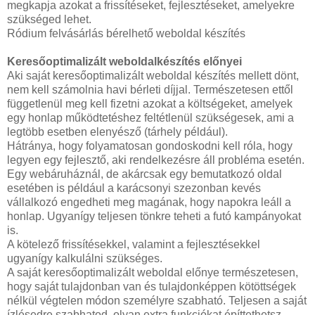
megkapja azokat a frissítéseket, fejlesztéseket, amelyekre
szükséged lehet.
Ródium felvásárlás bérelhető weboldal készítés
Keresőoptimalizált weboldalkészítés előnyei
Aki saját keresőoptimalizált weboldal készítés mellett dönt,
nem kell számolnia havi bérleti díjjal. Természetesen ettől
függetlenül meg kell fizetni azokat a költségeket, amelyek
egy honlap működtetéshez feltétlenül szükségesek, ami a
legtöbb esetben elenyésző (tárhely például).
Hátránya, hogy folyamatosan gondoskodni kell róla, hogy
legyen egy fejlesztő, aki rendelkezésre áll probléma esetén.
Egy webáruháznál, de akárcsak egy bemutatkozó oldal
esetében is például a karácsonyi szezonban kevés
vállalkozó engedheti meg magának, hogy napokra leáll a
honlap. Ugyanígy teljesen tönkre teheti a futó kampányokat
is.
A kötelező frissítésekkel, valamint a fejlesztésekkel
ugyanígy kalkulálni szükséges.
A saját keresőoptimalizált weboldal előnye természetesen,
hogy saját tulajdonban van és tulajdonképpen kötöttségek
nélkül végtelen módon személyre szabható. Teljesen a saját
ízlésedre szabhatod, olyan extra funkciókat építtethetsz