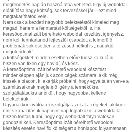
megrendelés napján használatba veheted. Egy új weboldal
előállítása nagy költség, sok tervezéssel jár – ezt mind
megtakaríthatod vele.
Nem csak a kezdeti nagyobb befektetéstől kíméled meg
magad, hanem a fenntartási költségektől is. Ha
keresőoptimalizált bérelhető weboldal készítést igényelsz,
nem kell fenntartanod fejlesztői csapatot, a felmerülő
problémák sok esetben a jelzésed nélkül is „maguktól
megoldódnak".
A költségekkel minden esetben előre tudsz kalkulálni,
hiszen van fixen egy havidíj és kész.
A keresőoptimalizált bérelhető weboldal készítést
mindenképpen ajánljuk azon cégek számára, akik még
frissek a piacon, ki akarják próbálni, hogy egyáltalán van-e a
számításaiknak megfelelő igény a termékükre,
szolgáltatásukra anélkül, hogy nagyobbat kellene
befektetniük.
Ugyanakkor kiválóan kiszolgálja azokat a cégeket, akiknek
nincs kapacitásuk nap mint nap foglalkozni a weboldallal –
hiszen fontos tudni, hogy egy weboldalt folyamatosan
gondozni kell. Keresőoptimalizált bérelhető weboldal
készítés esetén havi fix költségért a honlapod folyamatosan