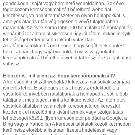
gondolkodni: saját vagy bérelhető weboldalban. Sok éve
foglalkozom keresőoptimalizált bérelhető weboldal
készítéssel, valamint természetesen olyan honlapokkal is,
amelyek átadás után véglegesen a vevő tulajdonában
maradnak. Az évek során több 100 bemutatkozó honlapot és
webáruházat adtam át sikeresen, így jól látom, mikor, melyik
lehetőséget érdemesebb inkább választani.
Az alábbi sorokkal bízom benne, hogy segíthetek döntést
hozni abban, hogy saját weboldalt nyiss vagy inkább
keresőoptimalizált bérelhető weboldal készítés szolgáltatást
válassz.
Először is: mit jelent az, hogy keresőoptimalizált?
A keresőoptimalizált weboldal kifejezés már sokak számára
ismerős lehet. Elsődleges célja, hogy az érdeklődők, a
vásárlók könnyebben rátaláljanak a honlapodra, sőt, előbb
találjanak meg téged, mint a konkurenseket. Az internetes
vásárlók általában valamelyik keresőmotoron keresztül
kezdenek el nézelődni a kívánt termék vagy szolgáltatás
lehetőségei között. (Ilyen keresőmotor például a Google, a
Bing vagy a Yahoo is.) A keresési találatok között két módon
kerülhetsz előrébb a listában: fizetett hirdetéssel vagy