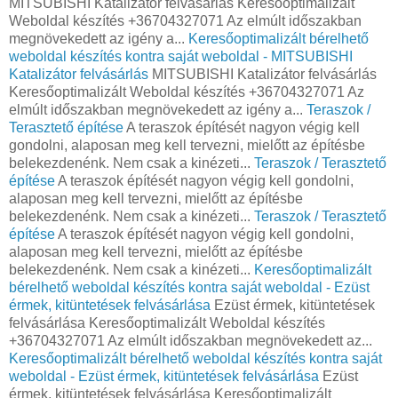
MITSUBISHI Katalizátor felvásárlás Keresőoptimalizált
Weboldal készítés +36704327071 Az elmúlt időszakban
megnövekedett az igény a...
Keresőoptimalizált bérelhető
weboldal készítés kontra saját weboldal - MITSUBISHI
Katalizátor felvásárlás
MITSUBISHI Katalizátor felvásárlás
Keresőoptimalizált Weboldal készítés +36704327071 Az
elmúlt időszakban megnövekedett az igény a...
Teraszok /
Terasztető építése
A teraszok építését nagyon végig kell
gondolni, alaposan meg kell tervezni, mielőtt az építésbe
belekezdenénk. Nem csak a kinézeti...
Teraszok / Terasztető
építése
A teraszok építését nagyon végig kell gondolni,
alaposan meg kell tervezni, mielőtt az építésbe
belekezdenénk. Nem csak a kinézeti...
Teraszok / Terasztető
építése
A teraszok építését nagyon végig kell gondolni,
alaposan meg kell tervezni, mielőtt az építésbe
belekezdenénk. Nem csak a kinézeti...
Keresőoptimalizált
bérelhető weboldal készítés kontra saját weboldal - Ezüst
érmek, kitüntetések felvásárlása
Ezüst érmek, kitüntetések
felvásárlása Keresőoptimalizált Weboldal készítés
+36704327071 Az elmúlt időszakban megnövekedett az...
Keresőoptimalizált bérelhető weboldal készítés kontra saját
weboldal - Ezüst érmek, kitüntetések felvásárlása
Ezüst
érmek, kitüntetések felvásárlása Keresőoptimalizált