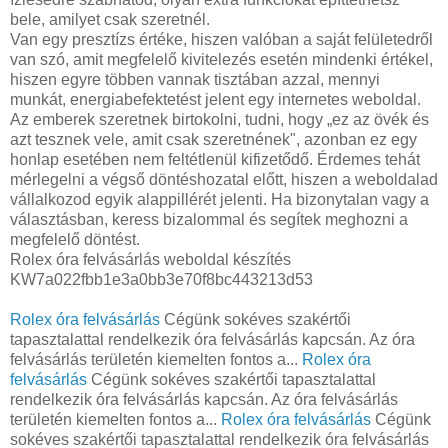
bele, amilyet csak szeretnél.
Van egy presztízs értéke, hiszen valóban a saját felületedről
van szó, amit megfelelő kivitelezés esetén mindenki értékel,
hiszen egyre többen vannak tisztában azzal, mennyi
munkát, energiabefektetést jelent egy internetes weboldal.
Az emberek szeretnek birtokolni, tudni, hogy „ez az övék és
azt tesznek vele, amit csak szeretnének", azonban ez egy
honlap esetében nem feltétlenül kifizetődő. Érdemes tehát
mérlegelni a végső döntéshozatal előtt, hiszen a weboldalad
vállalkozod egyik alappillérét jelenti. Ha bizonytalan vagy a
választásban, keress bizalommal és segítek meghozni a
megfelelő döntést.
Rolex óra felvásárlás weboldal készítés
KW7a022fbb1e3a0bb3e70f8bc443213d53
Rolex óra felvásárlás
Cégünk sokéves szakértői
tapasztalattal rendelkezik óra felvásárlás kapcsán. Az óra
felvásárlás területén kiemelten fontos a...
Rolex óra
felvásárlás
Cégünk sokéves szakértői tapasztalattal
rendelkezik óra felvásárlás kapcsán. Az óra felvásárlás
területén kiemelten fontos a...
Rolex óra felvásárlás
Cégünk
sokéves szakértői tapasztalattal rendelkezik óra felvásárlás