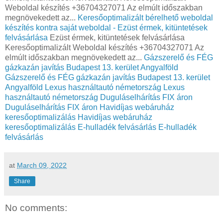
Weboldal készítés +36704327071 Az elmúlt időszakban
megnövekedett az...
Keresőoptimalizált bérelhető weboldal
készítés kontra saját weboldal - Ezüst érmek, kitüntetések
felvásárlása
Ezüst érmek, kitüntetések felvásárlása
Keresőoptimalizált Weboldal készítés +36704327071 Az
elmúlt időszakban megnövekedett az...
Gázszerelő és FÉG
gázkazán javítás Budapest 13. kerület Angyalföld
Gázszerelő és FÉG gázkazán javítás Budapest 13. kerület
Angyalföld
Lexus használtautó németország
Lexus
használtautó németország
Duguláselhárítás FIX áron
Duguláselhárítás FIX áron
Havidíjas webáruház
keresőoptimalizálás
Havidíjas webáruház
keresőoptimalizálás
E-hulladék felvásárlás
E-hulladék
felvásárlás
at
March 09, 2022
Share
No comments: