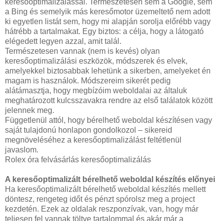
keresőoptimalizálással. Természetesen sem a Google, sem
a Bing és semelyik más keresőmotor üzemeltető nem adott
ki egyetlen listát sem, hogy mi alapján sorolja előrébb vagy
hátrébb a tartalmakat. Egy biztos: a célja, hogy a látogató
elégedett legyen azzal, amit talál.
Természetesen vannak (nem is kevés) olyan
keresőoptimalizálási eszközök, módszerek és elvek,
amelyekkel biztosabbak lehetünk a sikerben, amelyeket én
magam is használok. Módszereim sikerét pedig
alátámasztja, hogy megbízóim weboldalai az általuk
meghatározott kulcsszavakra rendre az első találatok között
jelennek meg.
Függetlenül attól, hogy bérelhető weboldal készítésen vagy
saját tulajdonú honlapon gondolkozol – sikereid
megnöveléséhez a keresőoptimalizálást feltétlenül
javaslom.
Rolex óra felvásárlás keresőoptimalizálás
A keresőoptimalizált bérelhető weboldal készítés előnyei
Ha keresőoptimalizált bérelhető weboldal készítés mellett
döntesz, rengeteg időt és pénzt spórolsz meg a project
kezdetén. Ezek az oldalak reszponzívak, van, hogy már
teljesen fel vannak töltve tartalommal és akár már a