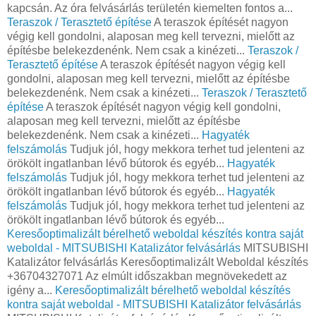
kapcsán. Az óra felvásárlás területén kiemelten fontos a...
Teraszok / Terasztető építése
A teraszok építését nagyon
végig kell gondolni, alaposan meg kell tervezni, mielőtt az
építésbe belekezdenénk. Nem csak a kinézeti...
Teraszok /
Terasztető építése
A teraszok építését nagyon végig kell
gondolni, alaposan meg kell tervezni, mielőtt az építésbe
belekezdenénk. Nem csak a kinézeti...
Teraszok / Terasztető
építése
A teraszok építését nagyon végig kell gondolni,
alaposan meg kell tervezni, mielőtt az építésbe
belekezdenénk. Nem csak a kinézeti...
Hagyaték
felszámolás
Tudjuk jól, hogy mekkora terhet tud jelenteni az
örökölt ingatlanban lévő bútorok és egyéb...
Hagyaték
felszámolás
Tudjuk jól, hogy mekkora terhet tud jelenteni az
örökölt ingatlanban lévő bútorok és egyéb...
Hagyaték
felszámolás
Tudjuk jól, hogy mekkora terhet tud jelenteni az
örökölt ingatlanban lévő bútorok és egyéb...
Keresőoptimalizált bérelhető weboldal készítés kontra saját
weboldal - MITSUBISHI Katalizátor felvásárlás
MITSUBISHI
Katalizátor felvásárlás Keresőoptimalizált Weboldal készítés
+36704327071 Az elmúlt időszakban megnövekedett az
igény a...
Keresőoptimalizált bérelhető weboldal készítés
kontra saját weboldal - MITSUBISHI Katalizátor felvásárlás