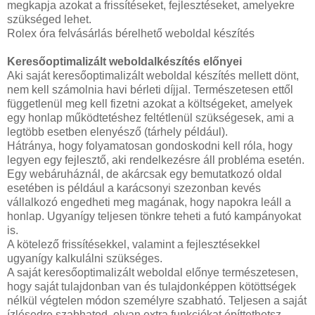
megkapja azokat a frissítéseket, fejlesztéseket, amelyekre
szükséged lehet.
Rolex óra felvásárlás bérelhető weboldal készítés
Keresőoptimalizált weboldalkészítés előnyei
Aki saját keresőoptimalizált weboldal készítés mellett dönt,
nem kell számolnia havi bérleti díjjal. Természetesen ettől
függetlenül meg kell fizetni azokat a költségeket, amelyek
egy honlap működtetéshez feltétlenül szükségesek, ami a
legtöbb esetben elenyésző (tárhely például).
Hátránya, hogy folyamatosan gondoskodni kell róla, hogy
legyen egy fejlesztő, aki rendelkezésre áll probléma esetén.
Egy webáruháznál, de akárcsak egy bemutatkozó oldal
esetében is például a karácsonyi szezonban kevés
vállalkozó engedheti meg magának, hogy napokra leáll a
honlap. Ugyanígy teljesen tönkre teheti a futó kampányokat
is.
A kötelező frissítésekkel, valamint a fejlesztésekkel
ugyanígy kalkulálni szükséges.
A saját keresőoptimalizált weboldal előnye természetesen,
hogy saját tulajdonban van és tulajdonképpen kötöttségek
nélkül végtelen módon személyre szabható. Teljesen a saját
ízlésedre szabhatod, olyan extra funkciókat építtethetsz