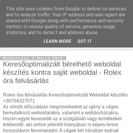
This site uses cookies from Google to deliver its services
Webáruház Kulcsszó
and to analyze traffic. Your IP address and user-agent are
shared with Google along with performance and security
optimalizálás
metrics to ensure quality of service, generate usage
statistics, and to detect and address abuse.
LEARN MORE
GOT IT
▼
Wednesday, 9 March 2022
Keresőoptimalizált bérelhető weboldal
készítés kontra saját weboldal - Rolex
óra felvásárlás
Rolex óra felvásárlás Keresőoptimalizált Weboldal készítés
+36704327071
Az elmúlt időszakban megnövekedett az igény a céges
bemutatkozó weboldalakra, valamint a webáruházakra,
hiszen egyre kevesebb az a szolgáltató vagy termékeket
értékesítő, aki online jelenlét hiányában is képes lenne
hosszútávon fennmaradni. A cégek két irányban tudnak