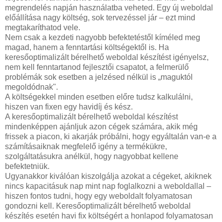
megrendelés napján használatba veheted. Egy új weboldal
előállítása nagy költség, sok tervezéssel jár – ezt mind
megtakaríthatod vele.
Nem csak a kezdeti nagyobb befektetéstől kíméled meg
magad, hanem a fenntartási költségektől is. Ha
keresőoptimalizált bérelhető weboldal készítést igényelsz,
nem kell fenntartanod fejlesztői csapatot, a felmerülő
problémák sok esetben a jelzésed nélkül is „maguktól
megoldódnak".
A költségekkel minden esetben előre tudsz kalkulálni,
hiszen van fixen egy havidíj és kész.
A keresőoptimalizált bérelhető weboldal készítést
mindenképpen ajánljuk azon cégek számára, akik még
frissek a piacon, ki akarják próbálni, hogy egyáltalán van-e a
számításaiknak megfelelő igény a termékükre,
szolgáltatásukra anélkül, hogy nagyobbat kellene
befektetniük.
Ugyanakkor kiválóan kiszolgálja azokat a cégeket, akiknek
nincs kapacitásuk nap mint nap foglalkozni a weboldallal –
hiszen fontos tudni, hogy egy weboldalt folyamatosan
gondozni kell. Keresőoptimalizált bérelhető weboldal
készítés esetén havi fix költségért a honlapod folyamatosan