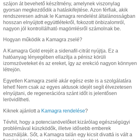
szájon át bevehető készítmény, amelynek viszonylag
gyorsan megkezdődik a hatáskifejtése. Azon férfiak, akik
rendszeresen adnak le Kamagra rendelést általánosságban
hosszan elnyújtott együttlétekről, fokozott önbizalomról,
nagyon jól kontrollálható magömlésről számolnak be.
Hogyan működik a Kamagra zselé?
A Kamagra Gold erejét a sidenafil-citrát nyújtja. Ez a
hatóanyag lényegében ellazítja a pénisz körüli
izomszöveteket és az ereket, így az erekció nagyon könnyen
létrejön.
Egyetlen Kamagra zselé akár egész este is a szolgálatára
lehet! Nem csak az egyes aktusok idejét segít élvezetesen
elnyújtani, de regenerációra szánt időt is jelentősen
lerövidítheti.
Kiknek ajánlott a
Kamagra rendelése
?
Tévhit, hogy a potencianövelőket kizárólag egészségügyi
problémával küszködők, illetve idősebb emberek
használják. Sőt, a Kamagra talán egy kicsit divattá is vált a