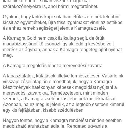
fiatalok körében – sokan visznek magukkal
szórakozóhelyekre is, ahol bármi megtörténhet.
Gyakori, hogy tartós kapcsolatban élők szeretnék feldobni
kicsit az együttléteket, újra friss izgalmakat vinni az estékbe
és ehhez remek segítséget jelent a Kamagra zselé.
A Kamagra Gold nem csak fizikailag segít, de őrült
magabiztosságot kölcsönöz! Így aki eddig kevésbé volt
merész az ágyban, annak a Kamagra rengeteg ajtót nyithat
meg.
A Kamagra megoldás lehet a merevedési zavarra
A tapasztalatok, kutatások, illetve természetesen Vásárlóink
visszajelzései alapján elmondhatjuk, hogy a Kamagra
készítmények hatékonyan képesek megoldást nyújtani a
merevedési zavarokra. Természetesen, mint minden
szernek, a Kamagra zselének is lehetnek mellékhatásai.
Azonban, ha ez meg is jelenik, az a legtöbb esetben kimerül
egy kis fejfájásban, kisebb szédülésben.
Nagyon fontos, hogy a Kamagra rendelést minden esetben
megbízható áruházban adja le. Rengeteg ugyanis a