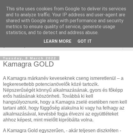
This site uses cookies from Google to deliver its services
Webáruház Kulcsszó
and to analyze traffic. Your IP address and user-agent are
shared with Google along with performance and security
optimalizálás
metrics to ensure quality of service, generate usage
statistics, and to detect and address abuse.
LEARN MORE
GOT IT
▼
Tuesday, 8 March 2022
Kamagra GOLD
A Kamagra márkanév keveseknek cseng ismeretlenül – a
legkeresettebb potencianövelők közé tartozik.
Népszerűségét könnyű alkalmazásának, gyors és főképp
erős hatásának köszönheti. Továbbá ki kell
hangsúlyoznunk, hogy a Kamagra zselé esetében nem kell
tartani attól, hogy függőség alakulna ki vagy ha felhagy az
alkalmazásával, kevésbé fogja élvezni az együttléteket
ahhoz képest, mint mielőtt kipróbálta volna.
A Kamagra Gold egyszerűen, - akár teljesen diszkréten -