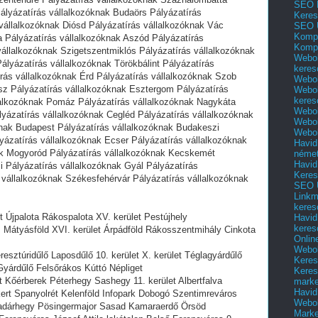
SEO 
ályázatírás vállalkozóknak Budaörs Pályázatírás
Keres
vállalkozóknak Diósd Pályázatírás vállalkozóknak Vác
SEO 
Kompl
a Pályázatírás vállalkozóknak Aszód Pályázatírás
Kompl
vállalkozóknak Szigetszentmiklós Pályázatírás vállalkozóknak
Webol
ályázatírás vállalkozóknak Törökbálint Pályázatírás
keres
rás vállalkozóknak Érd Pályázatírás vállalkozóknak Szob
Webol
sz Pályázatírás vállalkozóknak Esztergom Pályázatírás
Webol
keres
lalkozóknak Pomáz Pályázatírás vállalkozóknak Nagykáta
Webol
yázatírás vállalkozóknak Cegléd Pályázatírás vállalkozóknak
Webol
óknak Budapest Pályázatírás vállalkozóknak Budakeszi
Webol
yázatírás vállalkozóknak Ecser Pályázatírás vállalkozóknak
Havid
ak Mogyoród Pályázatírás vállalkozóknak Kecskemét
néme
Havid
i Pályázatírás vállalkozóknak Gyál Pályázatírás
Keres
 vállalkozóknak Székesfehérvár Pályázatírás vállalkozóknak
SEO Ü
Linkm
keres
t Újpalota Rákospalota XV. kerület Pestújhely
Havid
keres
 Mátyásföld XVI. kerület Árpádföld Rákosszentmihály Cinkota
Onlin
Webol
esztúridűlő Laposdűlő 10. kerület X. kerület Téglagyárdűlő
Keres
Gyárdűlő Felsőrákos Kúttó Népliget
Keres
et Kőérberek Péterhegy Sashegy 11. kerület Albertfalva
marke
Havid
rt Spanyolrét Kelenföld Infopark Dobogó Szentimreváros
Webol
adárhegy Pösingermajor Sasad Kamaraerdő Örsöd
Marke