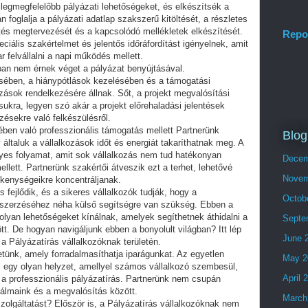
legmegfelelőbb pályázati lehetőségeket, és elkészítsék a
oglalja a pályázati adatlap szakszerű kitöltését, a részletes
etés megtervezését és a kapcsolódó mellékletek elkészítését.
Repo
iális szakértelmet és jelentős időráfordítást igényelnek, amit
 felvállalni a napi működés mellett.
ban nem érnek véget a pályázat benyújtásával.
sében, a hiánypótlások kezelésében és a támogatási
ások rendelkezésére állnak. Sőt, a projekt megvalósítási
ukra, legyen szó akár a projekt előrehaladási jelentések
rzésekre való felkészülésről.
ében való professzionális támogatás mellett Partnerünk
Blog
 általuk a vállalkozások időt és energiát takaríthatnak meg. A
nyes folyamat, amit sok vállalkozás nem tud hatékonyan
Decem
ett. Partnerünk szakértői átveszik ezt a terhet, lehetővé
Novem
ékenységeikre koncentráljanak.
s fejlődik, és a sikeres vállalkozók tudják, hogy a
Octob
zerzéséhez néha külső segítségre van szükség. Ebben a
lyan lehetőségeket kínálnak, amelyek segíthetnek áthidalni a
Septe
t. De hogyan navigáljunk ebben a bonyolult világban? Itt lép
June 
 a Pályázatírás vállalkozóknak területén.
letünk, amely forradalmasíthatja iparágunkat. Az egyetlen
May 2
 egy olyan helyzet, amellyel számos vállalkozó szembesül,
April 
 a professzionális pályázatírás. Partnerünk nem csupán
 álmaink és a megvalósítás között.
March
szolgáltatást? Először is, a Pályázatírás vállalkozóknak nem