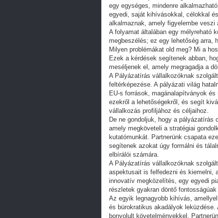
egy egységes, mindenre alkalmazható 
egyedi, saját kihívásokkal, célokkal é
alkalmaznak, amely figyelembe veszi 
A folyamat általában egy mélyreható 
megbeszélés; ez egy lehetőség arra, 
Milyen problémákat old meg? Mi a hos
Ezek a kérdések segítenek abban, hog
meséljenek el, amely megragadja a dö
A Pályázatírás vállalkozóknak szolgál
feltérképezése. A pályázati világ hat
EU-s források, magánalapítványok és
ezekről a lehetőségekről, és segít kiv
vállalkozás profiljához és céljaihoz.
De ne gondoljuk, hogy a pályázatírás c
amely megköveteli a stratégiai gondol
kutatómunkát. Partnerünk csapata eze
segítenek azokat úgy formálni és tála
elbírálói számára.
A Pályázatírás vállalkozóknak szolgál
aspektusait is felfedezni és kiemelni,
innovatív megközelítés, egy egyedi pi
részletek gyakran döntő fontosságúak 
Az egyik legnagyobb kihívás, amellyel
és bürokratikus akadályok leküzdése. 
bonyolult követelményekkel. Partnerü