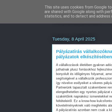
This site uses cookies from Google to 
are shared with Google along with per
Webáruház Ku
statistics, and to detect and address 
Tuesday, 8 April 2025
Pályázatírás vállalkozókn
pályázatok elkészítésébe
A vállalkozások életében gyakran adó
juthatnak plusz forrásokhoz fejleszté
bonyolult és időigényes folyamat, ame
segítségével a vállalkozók professzio
így növelve esélyeiket a sikeres pályá
Partnerünk tapasztalt szakemberei ren
elengedhetetlen egy nyertes pályázat 
szakértőink naprakész ismeretekkel r
feltételeiről. Ez a know-how kulcsfont
követelményeknek való megfelelés alap
A pályázatírás azonban nem csak a kií