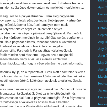
May 2
k navigálni ezekben a zavaros vizekben. Érthetővé teszik a
April 
y minden szükséges dokumentum és melléklet megfeleljen az
Decem
tosságú része a pályázatírásnak. Nem elég nagyszerű
 hogy ezek az ötletek pénzügyileg is életképesek. Partnerünk
Novem
ügyi előrejelzéseket készíteni, amelyek nem csak
Octob
a pályázat hitelességét és sikerének esélyét.
gáltatás nem ér véget a pályázat benyújtásával. Partnerünk
Septe
án. Ha kérdések merülnek fel az elbírálás során, segítenek a
n. Ha a pályázat sikeres, tanácsot adnak a következő
Augus
lósítását és az elszámolási kötelezettségeket.
July 
ekben rejlik. Partnerünk Pályázatírás vállalkozóknak
fordít minden apró részletre. Legyen szó a megfelelő
June 
ezentálásáról vagy a vizuális elemek esztétikus
May 2
dosan kidolgoznak, hogy a végeredmény ne csak informatív,
April 
tnerünk nyújt, az a tapasztalat. Évek alatt számtalan sikeres
at a finom nüanszokat, amelyek különbséget jelenthetnek siker
March
lbecsülhetetlen értékű, különösen azoknak a vállalkozóknak,
Febru
sal.
ltatás nem csupán egy egyszeri tranzakció. Partnerünk hosszú
Janua
Folyamatosan tájékoztatják őket az új lehetőségekről, és
Decem
árhuzamosan alakítani a pályázati stratégiát. Ez a folyamatos
sfontosságú a vállalkozás hosszú távú sikerében.
Novem
gemlíteni, hogy a Pályázatírás vállalkozóknak szolgáltatás