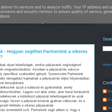
deliver its services and to analyze traffic. Your IP address and 
formance and security metrics to ensure quality of service, gen
lcsszó optimalizálás
abuse.
Sear
ak - Hogyan segíthet Partnerünk a sikeres
n?
Home
dnak olyan lehetőségek, amikor pályázatok segítségével
seik megvalósításához. Azonban a pályázatírás sokszor
ly specifikus szaktudást igényel. Szerencsére Partnerünk
nális támogatást kaphatnak a pályázatírás teljes folyamatában,
Cont
zat benyújtására.
delkeznek azzal a tudással és gyakorlattal, amely
Ko
elkészítéséhez. Legyen szó akár uniós, akár hazai forrásokról,
endelkeznek a különböző pályázati lehetőségekről és azok
Ko
osságú, hiszen a pályázati kiírások gyakran változnak, és a
vető feltétele a sikeres pályázatnak.
We
rás ismeretéről szól. Partnerünk segít abban is, hogy a