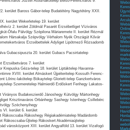
erencváros József Attila-lakótelep Belső-Ferencváros 9.
Webol
Keres
22. kerület Baross Gábor-telep Budatétény Nagytétény XXII.
Ügyn
Keres
Arcul
X. kerület Wekerletelep 19. kerület
Webár
lhévíz 2. kerület Zöldmál Pasarét Erzsébetliget Víziváros
Onlin
kút-Ófalu Pálvölgy Szépilona Máriaremete II. kerület Rézmál
Keres
alom Hársakalja Szépvölgy Vérhalom Nyék Országút Kővár
Ügyn
Webol
emetekertváros Erzsébettelek Adyliget Lipótmező Rózsadomb
keres
Webol
alva Gubacsipuszta 20. kerület Gubacs Pacsirtatelep
marke
Webol
et Erzsébetváros 7. kerület
Keres
Keres
r Krepuska Géza-telep 18. kerület Liptáktelep Havanna-
keres
ntimre XVIII. kerület Almáskert Újpéteritelep Kossuth Ferenc-
Webol
nt Lőrinc-lakótelep Bókaytelep Gloriett-telep Ganzkertváros
keres
yaytelep Szemeretelep Halmierdő Erdőskert Ferihegy Lakatos-
Keres
Keres
Webol
let Virányos Budakeszierdő Jánoshegy Kútvölgy Mártonhegy
keres
gliget Krisztinaváros Orbánhegy Sashegy Istenhegy Csillebérc
Webol
tvölgy Széchenyihegy
keres
 VI. kerület 6. kerület
Havid
iget Rákoscsaba Rákoshegy Régiakadémiatelep Madárdomb
Honla
Keres
ület Rákoscsaba-Újtelep Rákoskert Akadémiaújtelep
webol
ád városközpont XIII. kerület Angyalföld 13. kerület Vizafogó
Marke