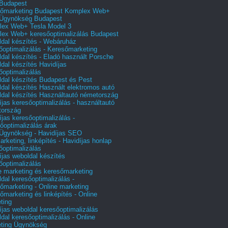
Budapest
őmarketing Budapest Komplex Web+
Ügynökség Budapest
ex Web+ Tesla Model 3
ex Web+ keresőoptimalizálás Budapest
dal készítés - Webáruház
őoptimalizálás - Keresőmarketing
dal készítés - Eladó használt Porsche
dal készítés Havidíjas
őoptimalizálás
dal készítés Budapest és Pest
dal készítés Használt elektromos autó
dal készítés Használtautó németország
íjas keresőoptimalizálás - használtautó
tország
íjas keresőoptimalizálás -
őoptimalizálás árak
gynökség - Havidíjas SEO
arketing, linképítés - Havidíjas honlap
őoptimalizálás
íjas weboldal készítés
őoptimalizálás
e marketing és keresőmarketing
dal keresőoptimalizálás -
őmarketing - Online marketing
őmarketing és linképítés - Online
ting
íjas weboldal keresőoptimalizálás
dal keresőoptimalizálás - Online
ting Ügynökség