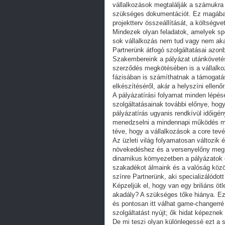
vállalkozások megtalálják a számukra 
szükséges dokumentációt. Ez magában f
projektterv összeállítását, a költségv
Mindezek olyan feladatok, amelyek spec
sok vállalkozás nem tud vagy nem akar
Partnerünk átfogó szolgáltatásai azon
Szakembereink a pályázat utánköveté
szerződés megkötésében is a vállalkoz
fázisában is számíthatnak a támogatás
elkészítéséről, akár a helyszíni ellenő
A pályázatírási folyamat minden lépés
szolgáltatásainak további előnye, hogy
pályázatírás ugyanis rendkívül időigé
menedzselni a mindennapi működés mell
téve, hogy a vállalkozások a core tev
Az üzleti világ folyamatosan változik é
növekedéshez és a versenyelőny megs
dinamikus környezetben a pályázatok o
szakadékot álmaink és a valóság közöt
színre Partnerünk, aki specializálódott
Képzeljük el, hogy van egy briliáns öt
akadály? A szükséges tőke hiánya. Ez
és pontosan itt válhat game-changerré
szolgáltatást nyújt; ők hidat képeznek
De mi teszi olyan különlegessé ezt a 