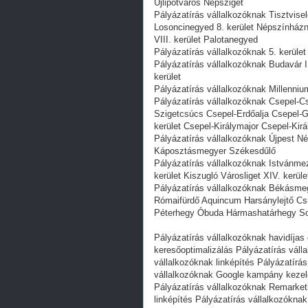
Újlipótváros Népsziget
Pályázatírás vállalkozóknak Tisztvi
Losoncinegyed 8. kerület Népszínhá
VIII. kerület Palotanegyed
Pályázatírás vállalkozóknak 5. kerület
Pályázatírás vállalkozóknak Budavár I.
kerület
Pályázatírás vállalkozóknak Millennium
Pályázatírás vállalkozóknak Csepel-Cs
Szigetcsúcs Csepel-Erdőalja Csepel-G
kerület Csepel-Királymajor Csepel-Ki
Pályázatírás vállalkozóknak Újpest Nép
Káposztásmegyer Székesdűlő
Pályázatírás vállalkozóknak Istvánm
kerület Kiszugló Városliget XIV. kerüle
Pályázatírás vállalkozóknak Békásmeg
Rómaifürdő Aquincum Harsánylejtő Cs
Péterhegy Óbuda Hármashatárhegy S
Pályázatírás vállalkozóknak havidíjas 
keresőoptimalizálás Pályázatírás váll
vállalkozóknak linképítés Pályázatírá
vállalkozóknak Google kampány kezelé
Pályázatírás vállalkozóknak Remarketi
linképítés Pályázatírás vállalkozók