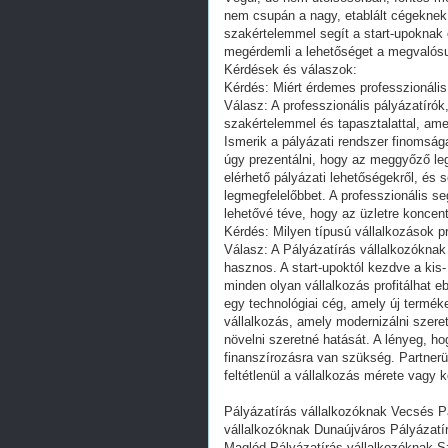
nem csupán a nagy, etablált cégeknek
szakértelemmel segít a start-upoknak é
megérdemli a lehetőséget a megvalósul
Kérdések és válaszok:
Kérdés: Miért érdemes professzionális
Válasz: A professzionális pályázatírók
szakértelemmel és tapasztalattal, ame
Ismerik a pályázati rendszer finomságait
úgy prezentálni, hogy az meggyőző le
elérhető pályázati lehetőségekről, és 
legmegfelelőbbet. A professzionális se
lehetővé téve, hogy az üzletre koncen
Kérdés: Milyen típusú vállalkozások pr
Válasz: A Pályázatírás vállalkozóknak 
hasznos. A start-upoktól kezdve a ki
minden olyan vállalkozás profitálhat eb
egy technológiai cég, amely új termé
vállalkozás, amely modernizálni szere
növelni szeretné hatását. A lényeg, ho
finanszírozásra van szükség. Partnerü
feltétlenül a vállalkozás mérete vagy 
Pályázatírás vállalkozóknak Vecsés P
vállalkozóknak Dunaújváros Pályázatír
Maglód Pályázatírás vállalkozóknak S