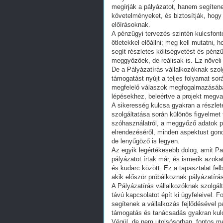
megírják a pályázatot, hanem segítene
követelményeket, és biztosítják, hog
előírásoknak.
A pénzügyi tervezés szintén kulcsfon
ötletekkel előállni; meg kell mutatni,
segít részletes költségvetést és pénz
meggyőzőek, de reálisak is. Ez növeli 
De a Pályázatírás vállalkozóknak szol
támogatást nyújt a teljes folyamat sor
megfelelő válaszok megfogalmazásába
lépésekhez, beleértve a projekt megva
A sikeresség kulcsa gyakran a részlet
szolgáltatása során különös figyelmet 
szóhasználatról, a meggyőző adatok pr
elrendezéséről, minden aspektust gon
de lenyűgöző is legyen.
Az egyik legértékesebb dolog, amit Par
pályázatot írtak már, és ismerik azok
és kudarc között. Ez a tapasztalat fe
akik először próbálkoznak pályázatírás
A Pályázatírás vállalkozóknak szolgá
távú kapcsolatot épít ki ügyfeleivel. 
segítenek a vállalkozás fejlődésével p
támogatás és tanácsadás gyakran kulc
Végül, de nem utolsósorban, fontos me