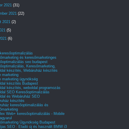
er 2021
(31)
mber 2021
(22)
t 2021
(2)
2021
(5)
2021
(6)
 keresőoptimalizálás
őmarketing és keresőmarketinges
őoptimalizálás seo budapest
őoptimalizálás, Keresőmarketing,
dal készítés, Webáruház készítés
e marketing
e marketing ügynökség
dal készítés Budapest
dal készítés, weboldal programozás
dal SEO Keresőoptimalizálás
ldal és Webáruház SEO
uház készítés
uház keresőoptimalizálás és
őmarketing
ex Web+ keresőoptimalizálás - Mobile
agyarul
őmarketing Ügynökség Budapest
íjas SEO : Eladó új és használt BMW i3