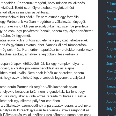
megoldás. Partnerünk megérti, hogy minden vállalkozás
Febru
s vízióval. Ezért személyre szabott megközelítést
Janua
a vállalkozás minden aspektusát.
konzultációval kezdődik. Ez nem csupán egy formális
Decem
hogy Partnerünk valóban megértse a vállalkozás lényegét.
szú távú vízió? Milyen akadályokkal néz szembe jelenleg?
Novem
y ne csak egy pályázatot írjanak, hanem egy olyan történetet
Octob
ntéshozók figyelmét.
tatás egyik kulcsfontosságú eleme a pályázati lehetőségek
Septe
almas és gyakran zavaros lehet. Vannak állami támogatások,
Augus
 még sok más. Partnerünk naprakész ismeretekkel rendelkezik
álasztani azokat, amelyek a legjobban illeszkednek a
July 
supán űrlapok kitöltéséből áll. Ez egy komplex folyamat,
June 
kodást, a kreatív problémamegoldást és az alapos
May 2
kben mind kiváló. Nem csak leírják az ötleteket, hanem
lni, hogy azok a lehető legvonzóbbak legyenek a pályázat
April 
Janua
tatás során Partnerünk segít a vállalkozásnak olyan
 amelyekre korábban talán nem is gondoltak. Ez lehet egy
Septe
aci rés vagy akár a vállalkozás társadalmi hatása. Ezek a
lehetnek egy sikeres pályázat esetében.
Augus
 a vállalkozók szembesülnek a pályázatok során, a technikai
July 
A pályázati kiírások gyakran tele vannak szakzsargonnal és
nk Pályázatírás vállalkozóknak szolgáltatása során nem csak