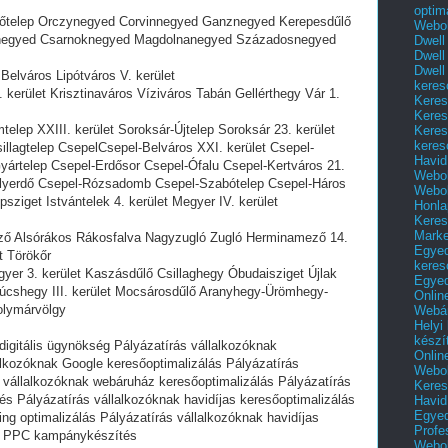
optim
selőtelep Orczynegyed Corvinnegyed Ganznegyed Kerepesdűlő
Webol
znegyed Csarnoknegyed Magdolnanegyed Századosnegyed
Dwell
Dwell
Dwell
 Belváros Lipótváros V. kerület
keres
 kerület Krisztinaváros Víziváros Tabán Gellérthegy Vár 1.
Keres
Keres
telep XXIII. kerület Soroksár-Újtelep Soroksár 23. kerület
Keres
keres
illagtelep CsepelCsepel-Belváros XXI. kerület Csepel-
Havid
yártelep Csepel-Erdősor Csepel-Ófalu Csepel-Kertváros 21.
Webol
rályerdő Csepel-Rózsadomb Csepel-Szabótelep Csepel-Háros
Webol
sziget Istvántelek 4. kerület Megyer IV. kerület
Honla
Keres
Mark
ező Alsórákos Rákosfalva Nagyzugló Zugló Herminamező 14.
Egyed
t Törökőr
keres
yer 3. kerület Kaszásdűlő Csillaghegy Óbudaisziget Újlak
Egyed
úcshegy III. kerület Mocsárosdűlő Aranyhegy-Ürömhegy-
Onlin
olymárvölgy
Webár
Helyi
készí
digitális ügynökség Pályázatírás vállalkozóknak
Onlin
alkozóknak Google keresőoptimalizálás Pályázatírás
Webol
s vállalkozóknak webáruház keresőoptimalizálás Pályázatírás
Keres
s Pályázatírás vállalkozóknak havidíjas keresőoptimalizálás
Havid
Egyed
ng optimalizálás Pályázatírás vállalkozóknak havidíjas
Profe
nak PPC kampánykészítés
Webol