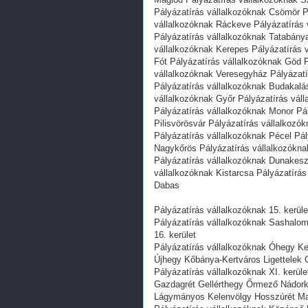
Pályázatírás vállalkozóknak Csömör P
vállalkozóknak Ráckeve Pályázatírás 
Pályázatírás vállalkozóknak Tatabány
vállalkozóknak Kerepes Pályázatírás 
Fót Pályázatírás vállalkozóknak Göd P
vállalkozóknak Veresegyház Pályázatí
Pályázatírás vállalkozóknak Budakalá
vállalkozóknak Győr Pályázatírás vál
Pályázatírás vállalkozóknak Monor Pál
Pilisvörösvár Pályázatírás vállalkoz
Pályázatírás vállalkozóknak Pécel Pál
Nagykőrös Pályázatírás vállalkozókn
Pályázatírás vállalkozóknak Dunakesz
vállalkozóknak Kistarcsa Pályázatírás
Dabas
Pályázatírás vállalkozóknak 15. kerüle
Pályázatírás vállalkozóknak Sashalom
16. kerület
Pályázatírás vállalkozóknak Óhegy Ker
Újhegy Kőbánya-Kertváros Ligettelek 
Pályázatírás vállalkozóknak XI. kerül
Gazdagrét Gellérthegy Őrmező Nádorke
Lágymányos Kelenvölgy Hosszúrét M