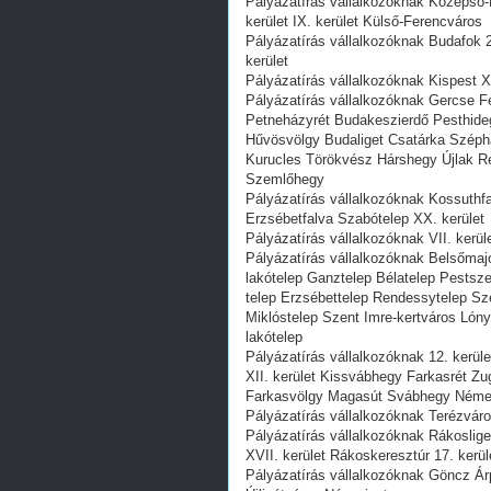
Pályázatírás vállalkozóknak Középső-F
kerület IX. kerület Külső-Ferencváros
Pályázatírás vállalkozóknak Budafok 
kerület
Pályázatírás vállalkozóknak Kispest XI
Pályázatírás vállalkozóknak Gercse Fe
Petneházyrét Budakeszierdő Pesthideg
Hűvösvölgy Budaliget Csatárka Széph
Kurucles Törökvész Hárshegy Újlak R
Szemlőhegy
Pályázatírás vállalkozóknak Kossuthf
Erzsébetfalva Szabótelep XX. kerület
Pályázatírás vállalkozóknak VII. kerül
Pályázatírás vállalkozóknak Belsőmajo
lakótelep Ganztelep Bélatelep Pestsze
telep Erzsébettelep Rendessytelep Sze
Miklóstelep Szent Imre-kertváros Lón
lakótelep
Pályázatírás vállalkozóknak 12. kerü
XII. kerület Kissvábhegy Farkasrét Zu
Farkasvölgy Magasút Svábhegy Néme
Pályázatírás vállalkozóknak Terézváros
Pályázatírás vállalkozóknak Rákosl
XVII. kerület Rákoskeresztúr 17. ker
Pályázatírás vállalkozóknak Göncz Árp