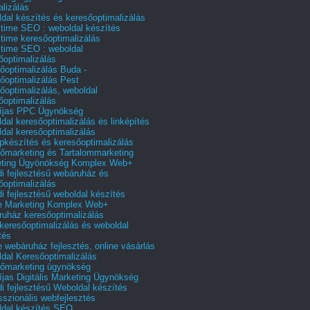
alizálás
dal készítés és keresőoptimalizálás
 time SEO : weboldal készítés
 time keresőoptimalizálás
 time SEO : weboldal
őoptimalizálás
őoptimalizálás Buda -
őoptimalizálás Pest
őoptimalizálás, weboldal
őoptimalizálás
íjas PPC Ügynökség
dal keresőoptimalizálás és linképítés
dal keresőoptimalizálás
pkészítés és keresőoptimalizálás
őmarketing és Tartalommarketing
eting Ügyönökség Komplex Web+
i fejlesztésű webáruház és
őoptimalizálás
i fejlesztésű weboldal készítés
e Marketing Komplex Web+
uház keresőoptimalizálás
 keresőoptimalizálás és weboldal
tés
e webáruház fejlesztés, online vásárlás
dal Keresőoptimalizálás
őmarketing ügynökség
íjas Digitális Marketing Ügynökség
i fejlesztésű Weboldal készítés
sszionális webfejlesztés
dal készítés SEO