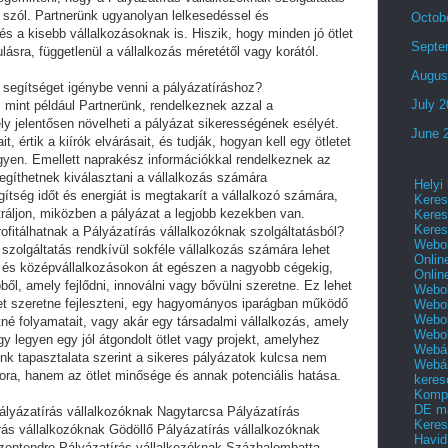
 szól. Partnerünk ugyanolyan lelkesedéssel és
Octob
s a kisebb vállalkozásoknak is. Hiszik, hogy minden jó ötlet
Septe
ásra, függetlenül a vállalkozás méretétől vagy korától.
Augus
 segítséget igénybe venni a pályázatíráshoz?
July 
, mint például Partnerünk, rendelkeznek azzal a
ly jelentősen növelheti a pályázat sikerességének esélyét.
June 
, értik a kiírók elvárásait, és tudják, hogyan kell egy ötletet
gyen. Emellett naprakész információkkal rendelkeznek az
segíthetnek kiválasztani a vállalkozás számára
Helyi
gítség időt és energiát is megtakarít a vállalkozó számára,
Keres
tráljon, miközben a pályázat a legjobb kezekben van.
Keres
Keres
ofitálhatnak a Pályázatírás vállalkozóknak szolgáltatásból?
Webol
szolgáltatás rendkívül sokféle vállalkozás számára lehet
Onlin
s- és középvállalkozásokon át egészen a nagyobb cégekig,
Onlin
ből, amely fejlődni, innoválni vagy bővülni szeretne. Ez lehet
Webol
ket szeretne fejleszteni, egy hagyományos iparágban működő
Webol
Webol
tné folyamatait, vagy akár egy társadalmi vállalkozás, amely
Webo
gy legyen egy jól átgondolt ötlet vagy projekt, amelyhez
Webár
nk tapasztalata szerint a sikeres pályázatok kulcsa nem
Webár
kora, hanem az ötlet minősége és annak potenciális hatása.
keres
Kompl
DE m
ályázatírás vállalkozóknak Nagytarcsa Pályázatírás
Keres
ás vállalkozóknak Gödöllő Pályázatírás vállalkozóknak
Havid
zentendre Pályázatírás vállalkozóknak Százhalombatta