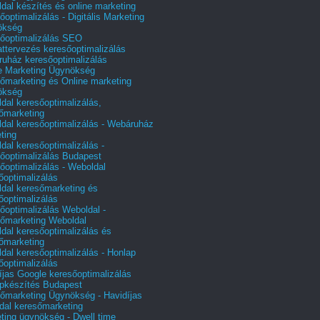
dal készítés és online marketing
őoptimalizálás - Digitális Marketing
ökség
őoptimalizálás SEO
attervezés keresőoptimalizálás
uház keresőoptimalizálás
e Marketing Ügynökség
őmarketing és Online marketing
ökség
dal keresőoptimalizálás,
őmarketing
dal keresőoptimalizálás - Webáruház
ting
dal keresőoptimalizálás -
őoptimalizálás Budapest
őoptimalizálás - Weboldal
őoptimalizálás
dal keresőmarketing és
őoptimalizálás
őoptimalizálás Weboldal -
őmarketing Weboldal
dal keresőoptimalizálás és
őmarketing
dal keresőoptimalizálás - Honlap
őoptimalizálás
íjas Google keresőoptimalizálás
pkészítés Budapest
őmarketing Ügynökség - Havidíjas
dal keresőmarketing
ting ügynökség - Dwell time