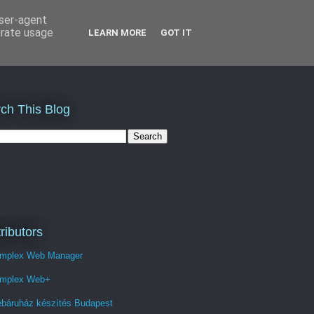
user-agent
erate usage
LEARN MORE
GOT IT
ch This Blog
ributors
mplex Web Manager
mplex Web+
báruház készítés Budapest