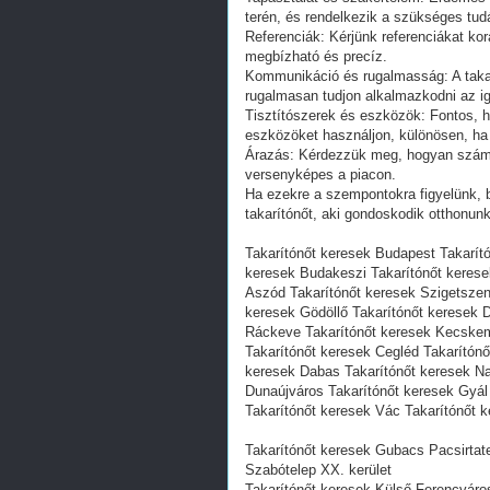
terén, és rendelkezik a szükséges tudá
Referenciák: Kérjünk referenciákat ko
megbízható és precíz.
Kommunikáció és rugalmasság: A takar
rugalmasan tudjon alkalmazkodni az i
Tisztítószerek és eszközök: Fontos, h
eszközöket használjon, különösen, ha 
Árazás: Kérdezzük meg, hogyan számítj
versenyképes a piacon.
Ha ezekre a szempontokra figyelünk, b
takarítónőt, aki gondoskodik otthonunk 
Takarítónőt keresek Budapest Takarít
keresek Budakeszi Takarítónőt kerese
Aszód Takarítónőt keresek Szigetszen
keresek Gödöllő Takarítónőt keresek 
Ráckeve Takarítónőt keresek Kecskem
Takarítónőt keresek Cegléd Takarítónő
keresek Dabas Takarítónőt keresek Na
Dunaújváros Takarítónőt keresek Gyál 
Takarítónőt keresek Vác Takarítónőt 
Takarítónőt keresek Gubacs Pacsirtat
Szabótelep XX. kerület
Takarítónőt keresek Külső-Ferencváros