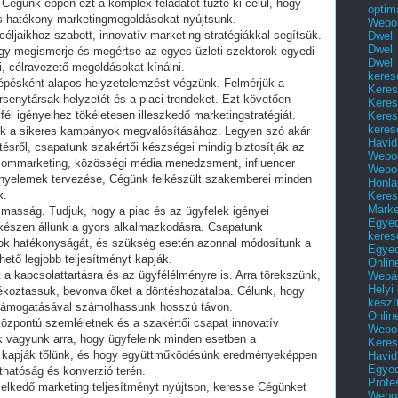
Cégünk éppen ezt a komplex feladatot tűzte ki célul, hogy
optim
 hatékony marketingmegoldásokat nyújtsunk.
Webol
éljaikhoz szabott, innovatív marketing stratégiákkal segítsük.
Dwell
Dwell
gy megismerje és megértse az egyes üzleti szektorok egyedi
Dwell
i, célravezető megoldásokat kínálni.
keres
lépésként alapos helyzetelemzést végzünk. Felmérjük a
Keres
ersenytársak helyzetét és a piaci trendeket. Ezt követően
Keres
fél igényeihez tökéletesen illeszkedő marketingstratégiát.
Keres
keres
zik a sikeres kampányok megvalósításához. Legyen szó akár
Havid
ítésről, csapatunk szakértői készségei mindig biztosítják az
Webol
alommarketing, közösségi média menedzsment, influencer
Webol
yelemek tervezése, Cégünk felkészült szakemberei minden
Honla
k.
Keres
Mark
lmasság. Tudjuk, hogy a piac és az ügyfelek igényei
Egyed
 készen állunk a gyors alkalmazkodásra. Csapatunk
keres
k hatékonyságát, és szükség esetén azonnal módosítunk a
Egyed
hető legjobb teljesítményt kapják.
Onlin
 a kapcsolattartásra és az ügyfélélményre is. Arra törekszünk,
Webár
Helyi
jékoztassuk, bevonva őket a döntéshozatalba. Célunk, hogy
készí
is támogatásával számolhassunk hosszú távon.
Onlin
központú szemléletnek és a szakértői csapat innovatív
Webol
 vagyunk arra, hogy ügyfeleink minden esetben a
Keres
t kapják tőlünk, és hogy együttműködésünk eredményeképpen
Havid
Egyed
thatóság és konverzió terén.
Profe
melkedő marketing teljesítményt nyújtson, keresse Cégünket
Webol