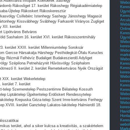
 Albertfalva Infopark Kőérberek Sashegy
Webol
rdomb Rákosliget 17. kerület Rákoshegy Régiakadémiatelep
Keres
saba-Újtelep Rákoskert Rákoskeresztúr
Ügyn
Keres
arkasvölgy Csillebérc Istenhegy Sashegy Jánoshegy Magasút
Arcul
ártonhegy Kissvábhegy Svábhegy Farkasrét Virányos Zugliget
Webár
XII. kerület
Onlin
let Lipótváros Belváros
Keres
föld Sashalom 16. kerület XVI. kerület Rákosszentmihály
Ügyn
Webol
keres
3. kerület XXIII. kerület Millenniumtelep Soroksár
Webol
lom Gercse Hársakalja Hárshegy Pesthidegkút-Ófalu Kurucles
marke
gy Rézmál Felhévíz Budaliget Budakeszierdő Adyliget
Webol
lvölgy Szépilona Petneházyrét Hűvösvölgy Széphalom
Keres
Keres
tmező II. kerület 2. kerület Remetekertváros Nyék Országút
keres
Webol
t XIX. kerület Wekerletelep
keres
 kerület 7. kerület
Keres
tt-telep Szemeretelep Pestszentimre Bélatelep Kossuth
Keres
Webol
lep Liptáktelep Újpéteritelep Erdőskert Rendessytelep
keres
lakótelep Krepuska Géza-telep Szent Imre-kertváros Ferihegy
Webol
ep XVIII. kerület Ganztelep Lakatos-lakótelep Halmierdő 18.
keres
Havid
Honla
Keres
isszatitkai
webol
ikus terület, ahol a siker kulcsa a kreativitás, a szakértelem
Marke