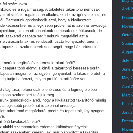
May 2
ja fel számunkra.
April 
káció és a rugalmasság. A tökéletes takarítónő nemcsak
eztet velünk, rugalmasan alkalmazkodik az igényeinkhez, és
Decem
l. Partnerünk gondoskodik arról, hogy a kiválasztott
ndelkezésünkre, és a legkisebb problémát is azonnal orvosolja.
Novem
pjainkban, hiszen otthonunknak nemcsak esztétikusnak, de
Octob
ünk szakértői csapata segít nekünk megtalálni azt a
az elvárásainknak, és rendezett, tiszta környezetet teremt
Septe
 tapasztalt szakemberek segítségét, hogy háztartásunk
Augus
July 
artnerünk segítségével keresek takarítónőt?
i csapata több előnyt is kínál a takarítónő keresése során:
June 
laposan megismeri az egyéni igényeinket, a lakás méretét, a
May 2
g tudja határozni, milyen profilú takarítónőre van
April 
átvilágítása, referenciák ellenőrzése és a legmegfelelőbb
legjobb szakembert találjuk meg.
March
nk gondoskodik arról, hogy a kiválasztott takarítónő mindig
Febru
 a legkisebb problémát is azonnal orvosolja.
lott takarítónő megbízható, precíz és tapasztalt, így nyugodt
Janua
va.
Decem
rítónő kiválasztásakor?
az alábbi szempontokra érdemes különösen figyelni:
Novem
lyan szakembert keresni, aki már bizonyított a takarítás