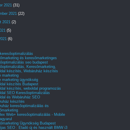
er 2021
(31)
mber 2021
(22)
t 2021
(2)
2021
(5)
2021
(6)
 keresőoptimalizálás
őmarketing és keresőmarketinges
őoptimalizálás seo budapest
őoptimalizálás, Keresőmarketing,
dal készítés, Webáruház készítés
e marketing
e marketing ügynökség
dal készítés Budapest
dal készítés, weboldal programozás
dal SEO Keresőoptimalizálás
ldal és Webáruház SEO
uház készítés
uház keresőoptimalizálás és
őmarketing
ex Web+ keresőoptimalizálás - Mobile
agyarul
őmarketing Ügynökség Budapest
íjas SEO : Eladó új és használt BMW i3