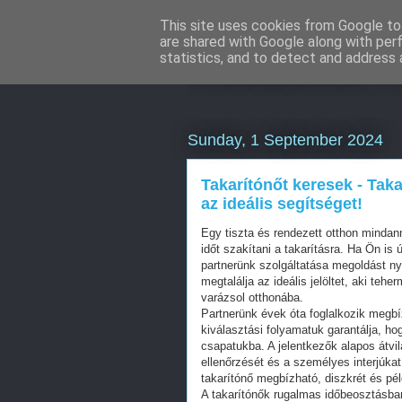
This site uses cookies from Google to 
are shared with Google along with per
Webáruház Ku
statistics, and to detect and address 
Sunday, 1 September 2024
Takarítónőt keresek - Tak
az ideális segítséget!
Egy tiszta és rendezett otthon minda
időt szakítani a takarításra. Ha Ön is
partnerünk szolgáltatása megoldást ny
megtalálja az ideális jelöltet, aki teh
varázsol otthonába.
Partnerünk évek óta foglalkozik megbí
kiválasztási folyamatuk garantálja, h
csapatukba. A jelentkezők alapos átvi
ellenőrzését és a személyes interjúka
takarítónő megbízható, diszkrét és p
A takarítónők rugalmas időbeosztásba