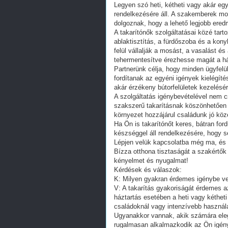
Legyen szó heti, kétheti vagy akár egy
rendelkezésére áll. A szakemberek mo
dolgoznak, hogy a lehető legjobb ered
A takarítónők szolgáltatásai közé tarto
ablaktisztítás, a fürdőszoba és a kon
felül vállalják a mosást, a vasalást és
tehermentesítve érezhesse magát a há
Partnerünk célja, hogy minden ügyfelük
fordítanak az egyéni igények kielégíté
akár érzékeny bútorfelületek kezelésérő
A szolgáltatás igénybevételével nem c
szakszerű takarításnak köszönhetően o
környezet hozzájárul családunk jó kö
Ha Ön is takarítónőt keres, bátran for
készséggel áll rendelkezésére, hogy s
Lépjen velük kapcsolatba még ma, és fe
Bízza otthona tisztaságát a szakértők
kényelmet és nyugalmat!
Kérdések és válaszok:
K: Milyen gyakran érdemes igénybe ven
V: A takarítás gyakoriságát érdemes az
háztartás esetében a heti vagy kétheti
családoknál vagy intenzívebb használat
Ugyanakkor vannak, akik számára eleg
rugalmasan alkalmazkodik az Ön igényei