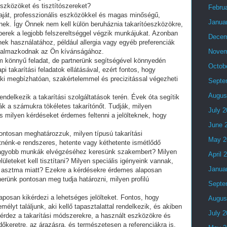
eszközöket és tisztítószereket?
Febru
saját, professzionális eszközökkel és magas minőségű,
Janua
znek. Így Önnek nem kell külön beruháznia takarítóeszközökre,
erek a legjobb felszereltséggel végzik munkájukat. Azonban
Decem
nek használatához, például allergia vagy egyéb preferenciák
lkalmazkodnak az Ön kívánságához.
Novem
em könnyű feladat, de partnerünk segítségével könnyedén
Octob
i takarítási feladatok ellátásával, ezért fontos, hogy
ki megbízhatóan, szakértelemmel és precizitással végezheti
Septe
Augus
endelkezik a takarítási szolgáltatások terén. Évek óta segítik
ák a számukra tökéletes takarítónőt. Tudják, milyen
July 
s milyen kérdéseket érdemes feltenni a jelölteknek, hogy
June 
ontosan meghatározzuk, milyen típusú takarítási
May 2
tnénk-e rendszeres, hetente vagy kéthetente ismétlődő
 nagyobb munkák elvégzéséhez keresünk szakembert? Milyen
April 
ületeket kell tisztítani? Milyen speciális igényeink vannak,
Janua
gy asztma miatt? Ezekre a kérdésekre érdemes alaposan
erünk pontosan meg tudja határozni, milyen profilú
Septe
aposan kikérdezi a lehetséges jelölteket. Fontos, hogy
Augus
lyt találjunk, aki kellő tapasztalattal rendelkezik, és akiben
July 
érdez a takarítási módszerekre, a használt eszközökre és
időkeretre, az árazásra, és természetesen a referenciákra is.