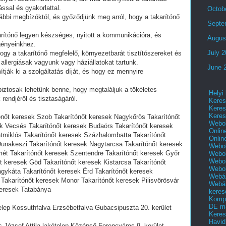
ssal és gyakorlattal.
Octob
rábbi megbízóktól, és győződjünk meg arról, hogy a takarítónő
Septe
ítónő legyen készséges, nyitott a kommunikációra, és
Augus
gényeinkhez.
July 
ogy a takarítónő megfelelő, környezetbarát tisztítószereket és
allergiásak vagyunk vagy háziállatokat tartunk.
June 
ák ki a szolgáltatás díját, és hogy ez mennyire
iztosak lehetünk benne, hogy megtaláljuk a tökéletes
Helyi
rendjéről és tisztaságáról.
Keres
Keres
Keres
ónőt keresek Szob Takarítónőt keresek Nagykőrös Takarítónőt
Webol
k Vecsés Takarítónőt keresek Budaörs Takarítónőt keresek
Onlin
tmiklós Takarítónőt keresek Százhalombatta Takarítónőt
Onlin
Dunakeszi Takarítónőt keresek Nagytarcsa Takarítónőt keresek
Webol
ét Takarítónőt keresek Szentendre Takarítónőt keresek Győr
Webol
Webol
t keresek Göd Takarítónőt keresek Kistarcsa Takarítónőt
Webo
gykáta Takarítónőt keresek Érd Takarítónőt keresek
Webár
Takarítónőt keresek Monor Takarítónőt keresek Pilisvörösvár
Webár
keresek Tatabánya
keres
Kompl
DE m
elep Kossuthfalva Erzsébetfalva Gubacsipuszta 20. kerület
Keres
Havid
 József Attila-lakótelep Középső-Ferencváros 9. kerület