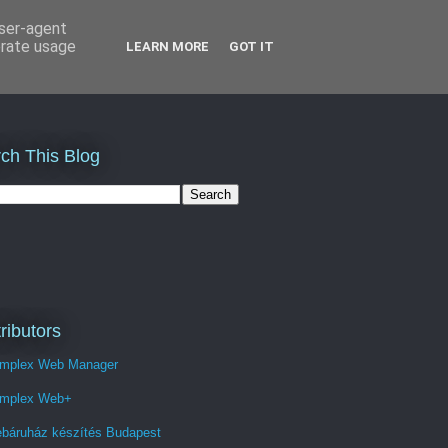
user-agent
erate usage
LEARN MORE
GOT IT
ch This Blog
ributors
mplex Web Manager
mplex Web+
báruház készítés Budapest