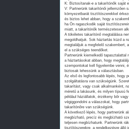
K: Biztosítanak-e a takarítónők saját 
V: Partnerünk takarítónői jellemzően 
környezetbarát tisztítószerekkel érke
és biztos lehet abban, hogy a szakemb
ha Ön ragaszkodik saját tisztítószerei
miatt, a takarítónők természetesen a
A tökéletes takarítónő megtalálása n
megoldhatjuk. Sok háztartás küzd a nap
megtaláljuk a megfelelő szakembert, a
el a szükséges teendőket.
Partnerünk kiemelkedő tapasztalattal r
a háztartásokat abban, hogy megtalálj
szempontokat kell figyelembe venni, é
biztosak lehessünk a választásban.
Az első és legfontosabb lépés, hogy p
szolgáltatásra van szükségünk. Szere
takarítást, vagy csak alkalmanként,
méretű a lakásunk, és milyen típusú fel
például háziállatok, érzékeny bőr va
végiggondolni a válaszokat, hogy partn
takarítónőre van szükségünk.
A következő lépés, hogy partnerünk al
megbízható, precíz és megbízható szemé
teljesen megbízhatunk. Partnerünk rák
tisztítószerekre, a rendelkezésre álló 