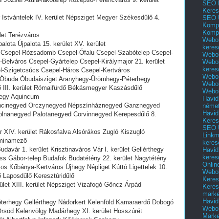
SEO 
Keres
Istvántelek IV. kerület Népsziget Megyer Székesdűlő 4.
SEO 
Kompl
Kompl
ület Terézváros
Webol
lota Újpalota 15. kerület XV. kerület
keres
ő Csepel-Rózsadomb Csepel-Ófalu Csepel-Szabótelep Csepel-
Webol
Belváros Csepel-Gyártelep Csepel-Királymajor 21. kerület
Webol
keres
el-Szigetcsúcs Csepel-Háros Csepel-Kertváros
Webol
ak Óbuda Óbudaisziget Aranyhegy-Ürömhegy-Péterhegy
Webol
 III. kerület Rómaifürdő Békásmegyer Kaszásdűlő
Webol
hegy Aquincum
Havid
osoncinegyed Orczynegyed Népszínháznegyed Ganznegyed
néme
Havid
olnanegyed Palotanegyed Corvinnegyed Kerepesdűlő 8.
Keres
SEO Ü
őr XIV. kerület Rákosfalva Alsórákos Zugló Kiszugló
Linkm
rminamező
keres
davár 1. kerület Krisztinaváros Vár I. kerület Gellérthegy
Havid
keres
oss Gábor-telep Budafok Budatétény 22. kerület Nagytétény
Onlin
os Kőbánya-Kertváros Újhegy Népliget Kúttó Ligettelek 10.
Webol
ő Laposdűlő Keresztúridűlő
Keres
rület XIII. kerület Népsziget Vizafogó Göncz Árpád
Keres
marke
Havid
terhegy Gellérthegy Nádorkert Kelenföld Kamaraerdő Dobogó
Webol
 Örsöd Kelenvölgy Madárhegy XI. kerület Hosszúrét
Marke