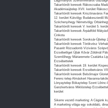
Lágymányos Szentimreváros Gazdagrét
Takarítónőt keresek Rákoscsaba Madá
Akadémiaújtelep XVII. kerület Rákosc
Takarítónőt keresek Krisztinaváros F
12. kerület Kútvölgy Budakeszierdő M
Széchenyihegy Németvölgy Orbánhegy 
Takarítónőt keresek V. kerület 5. kerü
Takarítónőt keresek Árpádföld Mátyás
Cinkota
Takarítónőt keresek Soroksár-Újtelep 2
Takarítónőt keresek Törökvész Vérha
Pasarét Rózsadomb Víziváros Szépvöl
Erzsébetliget Újlak Kővár Zöldmál Pá
Szemlőhegy Máriaremete Csatárka Lipó
Erzsébettelek
Takarítónőt keresek 19. kerület Kispes
Takarítónőt keresek Erzsébetváros VII.
Takarítónőt keresek Belsőmajor Glorie
Ferenc-telep Almáskert Havanna-lakóte
Lónyaytelep Bókaytelep Szent Lőrinc-
Ganzkertváros Miklóstelep Erzsébettel
kerület
Sikerre vezető marketing: A Cégünk kul
A marketing világa egy sokoldalú, dinam