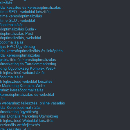
alizálás
dal készítés és keresőoptimalizálás
 time SEO : weboldal készítés
 time keresőoptimalizálás
 time SEO : weboldal
őoptimalizálás
őoptimalizálás Buda -
őoptimalizálás Pest
őoptimalizálás, weboldal
őoptimalizálás
íjas PPC Ügynökség
dal keresőoptimalizálás és linképítés
dal keresőoptimalizálás
pkészítés és keresőoptimalizálás
őmarketing és Tartalommarketing
eting Ügyönökség Komplex Web+
i fejlesztésű webáruház és
őoptimalizálás
i fejlesztésű weboldal készítés
e Marketing Komplex Web+
uház keresőoptimalizálás
 keresőoptimalizálás és weboldal
tés
e webáruház fejlesztés, online vásárlás
dal Keresőoptimalizálás
őmarketing ügynökség
íjas Digitális Marketing Ügynökség
i fejlesztésű Weboldal készítés
sszionális webfejlesztés
dal készítés SEO