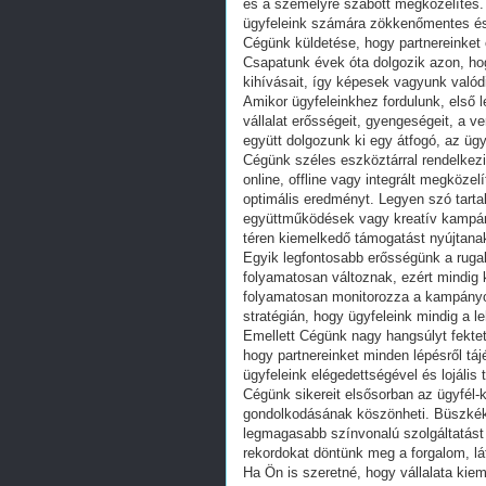
és a személyre szabott megközelítés. 
ügyfeleink számára zökkenőmentes és
Cégünk küldetése, hogy partnereinket c
Csapatunk évek óta dolgozik azon, ho
kihívásait, így képesek vagyunk valód
Amikor ügyfeleinkhez fordulunk, első 
vállalat erősségeit, gyengeségeit, a v
együtt dolgozunk ki egy átfogó, az ügy
Cégünk széles eszköztárral rendelke
online, offline vagy integrált megközel
optimális eredményt. Legyen szó tart
együttműködések vagy kreatív kampán
téren kiemelkedő támogatást nyújtana
Egyik legfontosabb erősségünk a ruga
folyamatosan változnak, ezért mindig
folyamatosan monitorozza a kampányo
stratégián, hogy ügyfeleink mindig a le
Emellett Cégünk nagy hangsúlyt fektet
hogy partnereinket minden lépésről tá
ügyfeleink elégedettségével és lojál
Cégünk sikereit elsősorban az ügyfél-
gondolkodásának köszönheti. Büszkék
legmagasabb színvonalú szolgáltatás
rekordokat döntünk meg a forgalom, lá
Ha Ön is szeretné, hogy vállalata kie