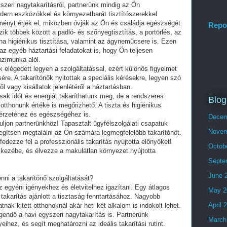
szeri nagytakarításról, partnerünk mindig az Ön
dern eszközökkel és környezetbarát tisztítószerekkel
ményt érjék el, miközben óvják az Ön és családja egészségét.
Repo
zik többek között a padló- és szőnyegtisztítás, a portörlés, az
yha higiénikus tisztítása, valamint az ágyneműcsere is. Ezen
 az egyéb háztartási feladatokat is, hogy Ön teljesen
zimunka alól.
 elégedett legyen a szolgáltatással, ezért különös figyelmet
sére. A takarítónők nyitottak a speciális kérésekre, legyen szó
l vagy kisállatok jelenlétéről a háztartásban.
sak időt és energiát takaríthatunk meg, de a rendszeres
Blog
tthonunk értéke is megőrizhető. A tiszta és higiénikus
zérzetéhez és egészségéhez is.
Decem
duljon partnerünkhöz! Tapasztalt ügyfélszolgálati csapatuk
Novem
egítsen megtalálni az Ön számára legmegfelelőbb takarítónőt.
dezze fel a professzionális takarítás nyújtotta előnyöket!
Octob
 kezébe, és élvezze a makulátlan környezet nyújtotta
Septe
June 
ni a takarítónő szolgáltatását?
 egyéni igényekhez és életvitelhez igazítani. Egy átlagos
May 2
 takarítás ajánlott a tisztaság fenntartásához. Nagyobb
April 
nak kitett otthonoknál akár heti két alkalom is indokolt lehet.
endő a havi egyszeri nagytakarítás is. Partnerünk
March
hez, és segít meghatározni az ideális takarítási rutint.