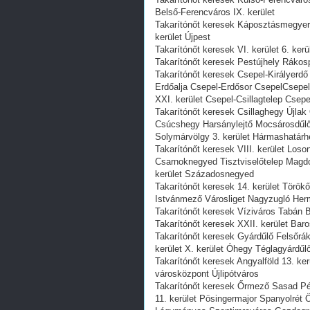
Belső-Ferencváros IX. kerület
Takarítónőt keresek Káposztásmegyer 
kerület Újpest
Takarítónőt keresek VI. kerület 6. ker
Takarítónőt keresek Pestújhely Rákospa
Takarítónőt keresek Csepel-Királyerd
Erdőalja Csepel-Erdősor CsepelCsepel-
XXI. kerület Csepel-Csillagtelep Csep
Takarítónőt keresek Csillaghegy Újl
Csúcshegy Harsánylejtő Mocsárosdűlő
Solymárvölgy 3. kerület Hármashatár
Takarítónőt keresek VIII. kerület L
Csarnoknegyed Tisztviselőtelep Magd
kerület Századosnegyed
Takarítónőt keresek 14. kerület Török
Istvánmező Városliget Nagyzugló He
Takarítónőt keresek Víziváros Tabán Bu
Takarítónőt keresek XXII. kerület Bar
Takarítónőt keresek Gyárdűlő Felsőrák
kerület X. kerület Óhegy Téglagyárdűl
Takarítónőt keresek Angyalföld 13. ke
városközpont Újlipótváros
Takarítónőt keresek Őrmező Sasad Pé
11. kerület Pösingermajor Spanyolrét