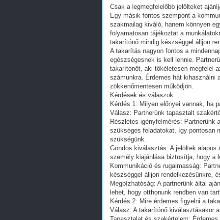
Csak a legmegfelelőbb jelölteket ajánl
Egy másik fontos szempont a kommuni
szakmailag kiváló, hanem könnyen egy
folyamatosan tájékoztat a munkálatokró
takarítónő mindig készséggel álljon re
A takarítás nagyon fontos a mindenna
egészségesnek is kell lennie. Partner
takarítónőt, aki tökéletesen megfelel 
számunkra. Érdemes hát kihasználni a
zökkenőmentesen működjön.
Kérdések és válaszok:
Kérdés 1: Milyen előnyei vannak, ha p
Válasz: Partnerünk tapasztalt szakértő
Részletes igényfelmérés: Partnerünk a
szükséges feladatokat, így pontosan me
szükségünk.
Gondos kiválasztás: A jelöltek alapos 
személy kiajánlása biztosítja, hogy a 
Kommunikáció és rugalmasság: Partnerü
készséggel álljon rendelkezésünkre, és
Megbízhatóság: A partnerünk által aján
lehet, hogy otthonunk rendben van tart
Kérdés 2: Mire érdemes figyelni a taka
Válasz: A takarítónő kiválasztásakor 
Tapasztalat és szakértelem: Érdemes o