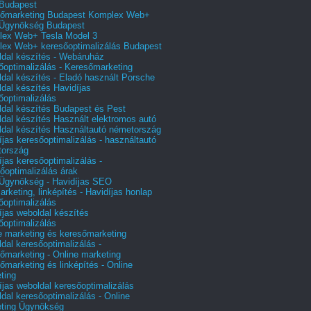
Budapest
őmarketing Budapest Komplex Web+
Ügynökség Budapest
ex Web+ Tesla Model 3
ex Web+ keresőoptimalizálás Budapest
dal készítés - Webáruház
őoptimalizálás - Keresőmarketing
dal készítés - Eladó használt Porsche
dal készítés Havidíjas
őoptimalizálás
dal készítés Budapest és Pest
dal készítés Használt elektromos autó
dal készítés Használtautó németország
íjas keresőoptimalizálás - használtautó
tország
íjas keresőoptimalizálás -
őoptimalizálás árak
gynökség - Havidíjas SEO
arketing, linképítés - Havidíjas honlap
őoptimalizálás
íjas weboldal készítés
őoptimalizálás
e marketing és keresőmarketing
dal keresőoptimalizálás -
őmarketing - Online marketing
őmarketing és linképítés - Online
ting
íjas weboldal keresőoptimalizálás
dal keresőoptimalizálás - Online
ting Ügynökség