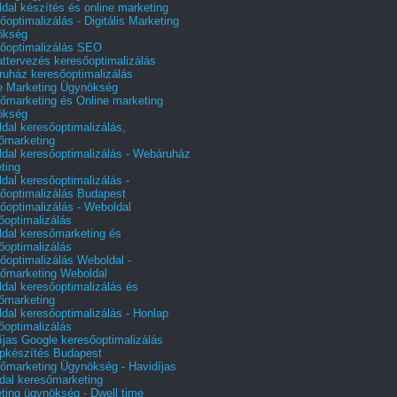
dal készítés és online marketing
őoptimalizálás - Digitális Marketing
ökség
őoptimalizálás SEO
attervezés keresőoptimalizálás
uház keresőoptimalizálás
e Marketing Ügynökség
őmarketing és Online marketing
ökség
dal keresőoptimalizálás,
őmarketing
dal keresőoptimalizálás - Webáruház
ting
dal keresőoptimalizálás -
őoptimalizálás Budapest
őoptimalizálás - Weboldal
őoptimalizálás
dal keresőmarketing és
őoptimalizálás
őoptimalizálás Weboldal -
őmarketing Weboldal
dal keresőoptimalizálás és
őmarketing
dal keresőoptimalizálás - Honlap
őoptimalizálás
íjas Google keresőoptimalizálás
pkészítés Budapest
őmarketing Ügynökség - Havidíjas
dal keresőmarketing
ting ügynökség - Dwell time