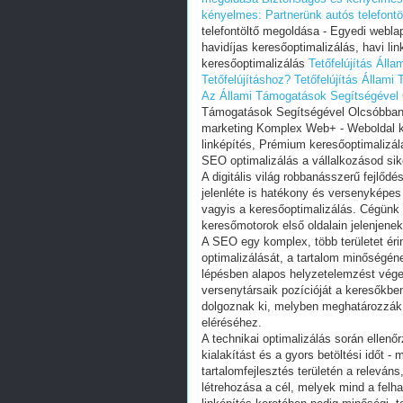
kényelmes: Partnerünk autós telefont
telefontöltő megoldása - Egyedi webl
havidíjas keresőoptimalizálás, havi li
keresőoptimalizálás
Tetőfelújítás Áll
Tetőfelújításhoz?
Tetőfelújítás Állami
Az Állami Támogatások Segítségével 
Támogatások Segítségével Olcsóbban 
marketing Komplex Web+ - Weboldal ke
linképítés, Prémium keresőoptimalizál
SEO optimalizálás a vállalkozásod si
A digitális világ robbanásszerű fejlőd
jelenléte is hatékony és versenyképe
vagyis a keresőoptimalizálás. Cégünk 
keresőmotorok első oldalain jelenjenek
A SEO egy komplex, több területet éri
optimalizálását, a tartalom minőségéne
lépésben alapos helyzetelemzést végezn
versenytársaik pozícióját a keresőkben
dolgoznak ki, melyben meghatározzák
eléréséhez.
A technikai optimalizálás során ellenő
kialakítást és a gyors betöltési időt 
tartalomfejlesztés területén a relevá
létrehozása a cél, melyek mind a fel