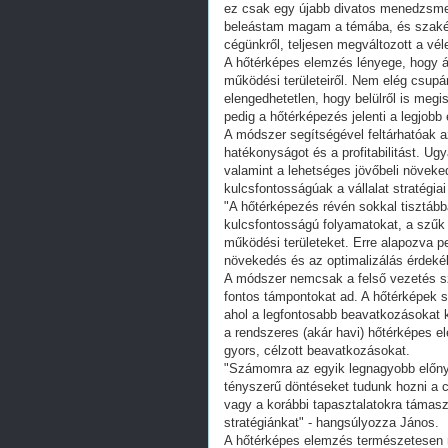
ez csak egy újabb divatos menedzsme
beleástam magam a témába, és szakért
cégünkről, teljesen megváltozott a vé
A hőtérképes elemzés lényege, hogy át
működési területeiről. Nem elég csupá
elengedhetetlen, hogy belülről is meg
pedig a hőtérképezés jelenti a legjobb
A módszer segítségével feltárhatóak 
hatékonyságot és a profitabilitást. Ugy
valamint a lehetséges jövőbeli növeked
kulcsfontosságúak a vállalat stratégi
"A hőtérképezés révén sokkal tisztább
kulcsfontosságú folyamatokat, a szűk
működési területeket. Erre alapozva pe
növekedés és az optimalizálás érdek
A módszer nemcsak a felső vezetés s
fontos támpontokat ad. A hőtérképek s
ahol a legfontosabb beavatkozásokat 
a rendszeres (akár havi) hőtérképes e
gyors, célzott beavatkozásokat.
"Számomra az egyik legnagyobb előny
tényszerű döntéseket tudunk hozni a 
vagy a korábbi tapasztalatokra támasz
stratégiánkat" - hangsúlyozza János.
A hőtérképes elemzés természetesen 