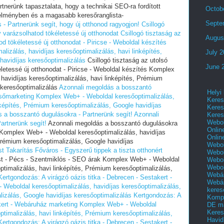
tnerünk tapasztalata, hogy a technikai SEO-ra fordított
Octob
 élményben és a magasabb keresőranglista-
Septe
s - Partnerünk segít, hogy új otthonod ragyogjon!
Csillogó
y varázsolhatod tökéletessé új otthonodat
Csillogó tisztaság az
Augus
od tökéletessé új otthonodat - Piricse - Weboldal készítés
izálás, havidíjas keresőoptimalizálás, havi linképítés,
July 
havidíjas keresőoptimalizálás
Csillogó tisztaság az utolsó
June 
életessé új otthonodat - Piricse - Weboldal készítés Komplex
havidíjas keresőoptimalizálás, havi linképítés, Prémium
 keresőoptimalizálás
Azonnali megoldás a bosszantó
Helyi
resőmarketing Komplex Web+ - Weboldal keresőoptimalizálás,
Keres
nképítés, Prémium keresőoptimalizálás, Google havidíjas
Keres
 a bosszantó dugulásokra - Partnerünk segít!
Azonnali
Keres
Webol
artnerünk segít!
Azonnali megoldás a bosszantó dugulásokra
Onlin
 Komplex Web+ - Weboldal keresőoptimalizálás, havidíjas
Onlin
 Prémium keresőoptimalizálás, Google havidíjas
Webol
st
Takarítás Főváros - Egyszerű tippek a tiszta otthonért
Webol
t - Pécs - Szentmiklós - SEO árak Komplex Web+ - Weboldal
Webol
Webo
ptimalizálás, havi linképítés, Prémium keresőoptimalizálás,
Webár
Kertgondozás: A virágzó oázis titka - Debrecen - Sestakert -
Webár
eboldal keresőoptimalizálás, havidíjas keresőoptimalizálás,
keres
lizálás, Google havidíjas keresőoptimalizálás
Kertgondozás: A
Kompl
takert - Webáruház marketing Komplex Web+ - Weboldal
DE m
Keres
ptimalizálás, havi linképítés, Prémium keresőoptimalizálás,
Havid
Kertgondozás: A virágzó oázis titka - Debrecen - Sestakert -