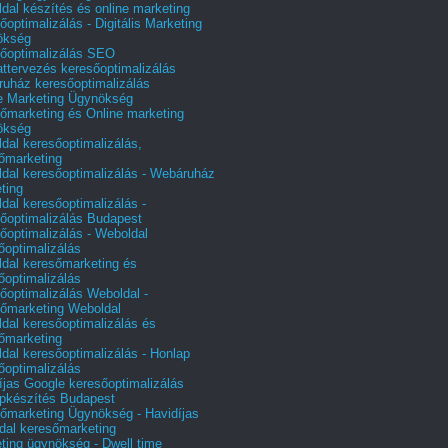
dal készítés és online marketing
őoptimalizálás - Digitális Marketing
ökség
őoptimalizálás SEO
attervezés keresőoptimalizálás
uház keresőoptimalizálás
e Marketing Ügynökség
őmarketing és Online marketing
ökség
dal keresőoptimalizálás,
őmarketing
dal keresőoptimalizálás - Webáruház
ting
dal keresőoptimalizálás -
őoptimalizálás Budapest
őoptimalizálás - Weboldal
őoptimalizálás
dal keresőmarketing és
őoptimalizálás
őoptimalizálás Weboldal -
őmarketing Weboldal
dal keresőoptimalizálás és
őmarketing
dal keresőoptimalizálás - Honlap
őoptimalizálás
íjas Google keresőoptimalizálás
pkészítés Budapest
őmarketing Ügynökség - Havidíjas
dal keresőmarketing
ting ügynökség - Dwell time