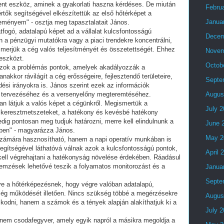
nt eszköz, aminek a gyakorlati haszna kérdéses. De miután
Febru
ők segítségével elkészítettük az első hőtérképet a
Janua
leményem" - osztja meg tapasztalatait János.
fogó, adatalapú képet ad a vállalat kulcsfontosságú
Decem
n a pénzügyi mutatókra vagy a piaci trendekre koncentrálni,
ismerjük a cég valós teljesítményét és összetettségét. Ehhez
Novem
 eszközt.
Octob
azok a problémás pontok, amelyek akadályozzák a
anakkor rávilágít a cég erősségeire, fejlesztendő területeire,
Septe
ési irányokra is. János szerint ezek az információk
ai tervezéséhez és a versenyelőny megteremtéséhez.
Augus
an látjuk a valós képet a cégünkről. Megismertük a
July 
 keresztmetszeteket, a hatékony és kevésbé hatékony
dig pontosan meg tudjuk határozni, merre kell elindulnunk a
June 
ében" - magyarázza János.
May 2
zámára hasznosítható, hanem a napi operatív munkában is
egítségével láthatóvá válnak azok a kulcsfontosságú pontok,
April 
kell végrehajtani a hatékonyság növelése érdekében. Ráadásul
lemzések lehetővé teszik a folyamatos monitorozást és a
Janua
Septe
e a hőtérképezésnek, hogy végre valóban adatalapú,
cég működését illetően. Nincs szükség többé a megérzésekre
Augus
kodni, hanem a számok és a tények alapján alakíthatjuk ki a
July 
nem csodafegyver, amely egyik napról a másikra megoldja a