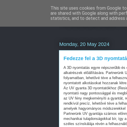
This site uses cookies from Google to 
are shared with Google along with per
Webáruház Ku
statistics, and to detect and address 
Monday, 20 May 2024
Fedezze fel a 3D nyomtatá
A 3D nyomtatás egyre népszerűbb és e
alkatrészek előállítására. Partnerünk 
folyamatban, lehetővé téve a felhaszn
nyomtatott alkotásokat hozzanak létre
Az UV gyanta 3D nyomtatókhoz (Resin)
nyomtató nagy pontossággal és megbíz
az UV fény megkeményíti a gyantát, ré
rendkívül precíz, lehetővé téve a felh
amelyek hagyományos módszerekkel n
Partnerünk UV gyantája számos előnny
mechanikai tulajdonságokkal bír, így a 
széles színskálája révén a felhasznál