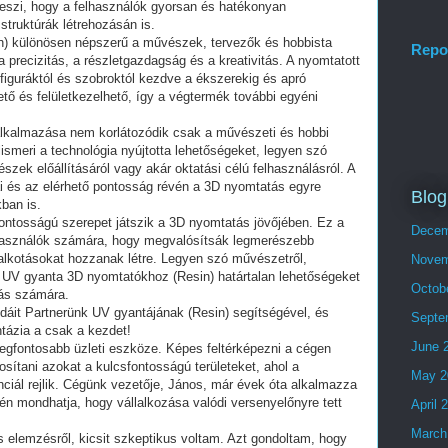
teszi, hogy a felhasználók gyorsan és hatékonyan
truktúrák létrehozásán is.
) különösen népszerű a művészek, tervezők és hobbista
Repo
 precizitás, a részletgazdagság és a kreativitás. A nyomtatott
iguráktól és szobroktól kezdve a ékszerekig és apró
tő és felületkezelhető, így a végtermék további egyéni
lkalmazása nem korlátozódik csak a művészeti és hobbi
felismeri a technológia nyújtotta lehetőségeket, legyen szó
észek előállításáról vagy akár oktatási célú felhasználásról. A
ai és az elérhető pontosság révén a 3D nyomtatás egyre
Blog
kban is.
ontosságú szerepet játszik a 3D nyomtatás jövőjében. Ez a
Decem
lhasználók számára, hogy megvalósítsák legmerészebb
alkotásokat hozzanak létre. Legyen szó művészetről,
Novem
 az UV gyanta 3D nyomtatókhoz (Resin) határtalan lehetőségeket
Octob
dás számára.
dáit Partnerünk UV gyantájának (Resin) segítségével, és
Septe
ntázia a csak a kezdet!
June 
egfontosabb üzleti eszköze. Képes feltérképezni a cégen
sítani azokat a kulcsfontosságú területeket, ahol a
May 2
iál rejlik. Cégünk vezetője, János, már évek óta alkalmazza
kén mondhatja, hogy vállalkozása valódi versenyelőnyre tett
April 
March
s elemzésről, kicsit szkeptikus voltam. Azt gondoltam, hogy