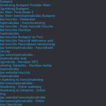
Budapest
őmarketing Budapest Komplex Web+
Ügynökség Budapest
ex Web+ Tesla Model 3
ex Web+ keresőoptimalizálás Budapest
dal készítés - Webáruház
őoptimalizálás - Keresőmarketing
dal készítés - Eladó használt Porsche
dal készítés Havidíjas
őoptimalizálás
dal készítés Budapest és Pest
dal készítés Használt elektromos autó
dal készítés Használtautó németország
íjas keresőoptimalizálás - használtautó
tország
íjas keresőoptimalizálás -
őoptimalizálás árak
gynökség - Havidíjas SEO
arketing, linképítés - Havidíjas honlap
őoptimalizálás
íjas weboldal készítés
őoptimalizálás
e marketing és keresőmarketing
dal keresőoptimalizálás -
őmarketing - Online marketing
őmarketing és linképítés - Online
ting
íjas weboldal keresőoptimalizálás
dal keresőoptimalizálás - Online
ting Ügynökség