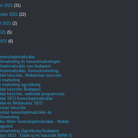
er 2021
(31)
mber 2021
(22)
t 2021
(2)
2021
(5)
2021
(6)
 keresőoptimalizálás
őmarketing és keresőmarketinges
őoptimalizálás seo budapest
őoptimalizálás, Keresőmarketing,
dal készítés, Webáruház készítés
e marketing
e marketing ügynökség
dal készítés Budapest
dal készítés, weboldal programozás
dal SEO Keresőoptimalizálás
ldal és Webáruház SEO
uház készítés
uház keresőoptimalizálás és
őmarketing
ex Web+ keresőoptimalizálás - Mobile
agyarul
őmarketing Ügynökség Budapest
íjas SEO : Eladó új és használt BMW i3