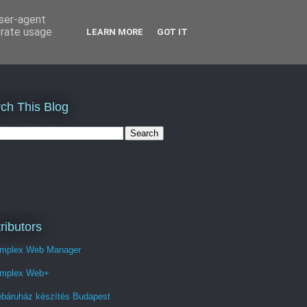
user-agent
erate usage
LEARN MORE
GOT IT
ch This Blog
ributors
mplex Web Manager
mplex Web+
báruház készítés Budapest