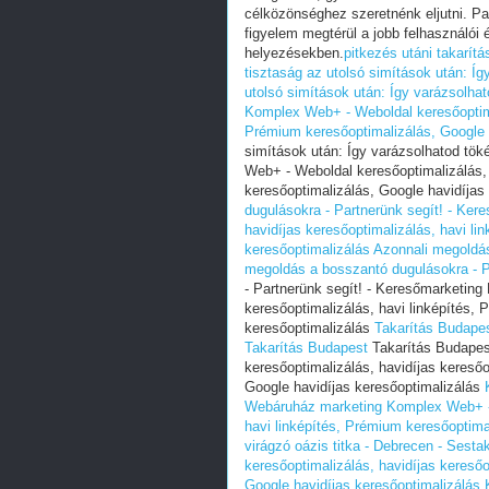
célközönséghez szeretnénk eljutni. Par
figyelem megtérül a jobb felhasználói
helyezésekben.
pitkezés utáni takarítá
tisztaság az utolsó simítások után: Íg
utolsó simítások után: Így varázsolhat
Komplex Web+ - Weboldal keresőoptimal
Prémium keresőoptimalizálás, Google 
simítások után: Így varázsolhatod tök
Web+ - Weboldal keresőoptimalizálás, 
keresőoptimalizálás, Google havidíjas
dugulásokra - Partnerünk segít! - Ke
havidíjas keresőoptimalizálás, havi li
keresőoptimalizálás
Azonnali megoldás
megoldás a bosszantó dugulásokra - P
- Partnerünk segít! - Keresőmarketing
keresőoptimalizálás, havi linképítés,
keresőoptimalizálás
Takarítás Budape
Takarítás Budapest
Takarítás Budapes
keresőoptimalizálás, havidíjas keresőo
Google havidíjas keresőoptimalizálás
Webáruház marketing Komplex Web+ - W
havi linképítés, Prémium keresőoptima
virágzó oázis titka - Debrecen - Ses
keresőoptimalizálás, havidíjas keresőo
Google havidíjas keresőoptimalizálás