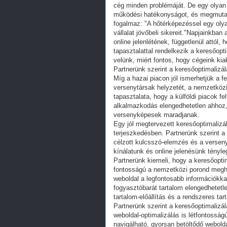
cég minden problémáját. De egy olyan é
működési hatékonyságot, és megmutatn
fogalmaz: "A hőtérképezéssel egy olyan
vállalat jövőbeli sikereit."Napjainkba
online jelenlétének, függetlenül attó
tapasztalattal rendelkezik a keresőopt
velünk, miért fontos, hogy cégeink ki
Partnerünk szerint a keresőoptimalizál
Míg a hazai piacon jól ismerhetjük a f
versenytársak helyzetét, a nemzetköz
tapasztalata, hogy a külföldi piacok f
alkalmazkodás elengedhetetlen ahhoz,
versenyképesek maradjanak.
Egy jól megtervezett keresőoptimalizál
terjeszkedésben. Partnerünk szerint a 
célzott kulcsszó-elemzés és a verseny
kínálatunk és online jelenésünk tényleg
Partnerünk kiemeli, hogy a keresőoptim
fontosságú a nemzetközi porond meghó
weboldal a legfontosabb információkkal
fogyasztóbarát tartalom elengedhetetl
tartalom-előállítás és a rendszeres ta
Partnerünk szerint a keresőoptimalizál
weboldal-optimalizálás is létfontosság
navigálható, gyorsan betöltődő webolda