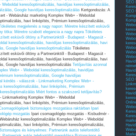
SEO 
eboldal keresőoptimalizálás, havidíjas keresőoptimalizálás,
Keres
lizálás, Google havidíjas keresőoptimalizálás
Kertgondozás: A
SEO 
takert - Webáruház marketing Komplex Web+ - Weboldal
Kompl
Kompl
ptimalizálás, havi linképítés, Prémium keresőoptimalizálás,
Webol
Tökéletes megjelenés a nagy napon: Méretre készített esküvői
keres
y titka: Méretre szabott elegancia a nagy napra
Tökéletes
Webol
ített esküvői öltöny a Partnerünktől - Budapest - Magasút -
Webol
dal keresőoptimalizálás, havidíjas keresőoptimalizálás, havi
keres
Webol
ás, Google havidíjas keresőoptimalizálás
Tökéletes
Webol
ített esküvői öltöny a Partnerünktől - Budapest - Magasút -
Webol
dal keresőoptimalizálás, havidíjas keresőoptimalizálás, havi
Havid
ás, Google havidíjas keresőoptimalizálás
Tetőjavítás azonnal
néme
mplex Web+ - Weboldal keresőoptimalizálás, havidíjas
Havid
Keres
 Prémium keresőoptimalizálás, Google havidíjas
SEO Ü
al kérdés - válaszok - Linkmarketing Komplex Web+ -
Linkm
as keresőoptimalizálás, havi linképítés, Prémium
keres
 keresőoptimalizálás
Miért fontos a szakszerű tetőjavítás?
Havid
k - Linkmarketing Komplex Web+ - Weboldal
keres
Onlin
ptimalizálás, havi linképítés, Prémium keresőoptimalizálás,
Webol
Csomagológépek biztonságos mozgatása raktárban
Ipari
Keres
gológép mozgatás
Ipari csomagológép mozgatás - Kisbudmér -
Keres
g Webáruház keresőoptimalizálás Komplex Web+ - Weboldal
marke
ptimalizálás, havi linképítés, Prémium keresőoptimalizálás,
Havid
Webol
Biztonságos és kényelmes: Partnerünk autós telefontöltő
Marke
 Partnerünk autós telefontöltő megoldása
Biztonságos és