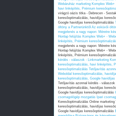
Webáruház marketing Komplex Web+ - W
havi linképítés, Prémium keresőoptima
virágzó oázis titka - Debrecen - Ses
keresőoptimalizálás, havidíjas keresőo
Google havidíjas keresőoptimalizálás
öltöny a Partnerünktől
Az esküvői öltön
megjelenés a nagy napon: Méretre kész
Honlap felújítás Komplex Web+ - Webol
linképítés, Prémium keresőoptimalizál
megjelenés a nagy napon: Méretre kész
Honlap felújítás Komplex Web+ - Webol
linképítés, Prémium keresőoptimalizál
kérdés - válaszok - Linkmarketing Ko
keresőoptimalizálás, havi linképítés,
keresőoptimalizálás
Tetőjavítás azonn
Weboldal keresőoptimalizálás, havidíj
keresőoptimalizálás, Google havidíjas
Tetőjavítás azonnal kérdés - válaszo
keresőoptimalizálás, havidíjas keresőo
Google havidíjas keresőoptimalizálás
csomagológép mozgatás
Ipari csoma
Keresőoptimalizálás Online marketin
keresőoptimalizálás, havidíjas keresőo
Google havidíjas keresőoptimalizálás
megoldása
Biztonságos és kényelmes: