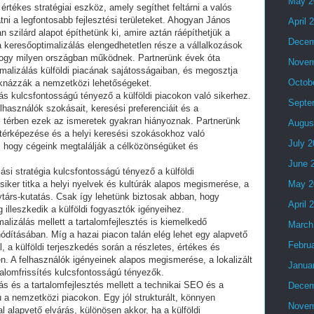
May 2
rtékes stratégiai eszköz, amely segíthet feltárni a valós
i a legfontosabb fejlesztési területeket. Ahogyan János
April 
 szilárd alapot építhetünk ki, amire aztán ráépíthetjük a
Decem
n a keresőoptimalizálás elengedhetetlen része a vállalkozások
l, hogy milyen országban működnek. Partnerünk évek óta
Novem
imalizálás külföldi piacának sajátosságaiban, és megosztja
Octob
aknázzák a nemzetközi lehetőségeket.
ás kulcsfontosságú tényező a külföldi piacokon való sikerhez.
Septe
elhasználók szokásait, keresési preferenciáit és a
i térben ezek az ismeretek gyakran hiányoznak. Partnerünk
Augus
eltérképezése és a helyi keresési szokásokhoz való
July 
 hogy cégeink megtalálják a célközönségüket és
June 
ási stratégia kulcsfontosságú tényező a külföldi
siker titka a helyi nyelvek és kultúrák alapos megismerése, a
May 2
társ-kutatás. Csak így lehetünk biztosak abban, hogy
April 
 illeszkedik a külföldi fogyasztók igényeihez.
alizálás mellett a tartalomfejlesztés is kiemelkedő
March
dításában. Míg a hazai piacon talán elég lehet egy alapvető
Febru
, a külföldi terjeszkedés során a részletes, értékes és
en. A felhasználók igényeinek alapos megismerése, a lokalizált
Janua
rtalomfrissítés kulcsfontosságú tényezők.
ás és a tartalomfejlesztés mellett a technikai SEO és a
Decem
ú a nemzetközi piacokon. Egy jól strukturált, könnyen
Novem
l alapvető elvárás, különösen akkor, ha a külföldi