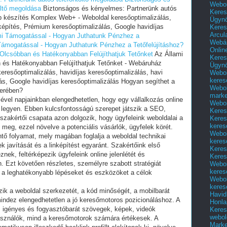
Webol
öltő megoldása
Biztonságos és kényelmes: Partnerünk autós
Keres
ap készítés Komplex Web+ - Weboldal keresőoptimalizálás,
Ügyn
nképítés, Prémium keresőoptimalizálás, Google havidíjas
Keres
Arcul
ami Támogatással - Hogyan Juthatunk Pénzhez a
Webár
 Támogatással - Hogyan Juthatunk Pénzhez a Tetőfelújításhoz?
Onlin
Olcsóbban és Hatékonyabban Felújíthatjuk Tetőnket
Az Állami
Keres
és Hatékonyabban Felújíthatjuk Tetőnket - Webáruház
Ügyn
resőoptimalizálás, havidíjas keresőoptimalizálás, havi
Webol
keres
ás, Google havidíjas keresőoptimalizálás Hogyan segíthet a
Webol
kerében?
marke
ésével napjainkban elengedhetetlen, hogy egy vállalkozás online
Webol
s legyen. Ebben kulcsfontosságú szerepet játszik a SEO,
Keres
szakértői csapata azon dolgozik, hogy ügyfeleink weboldalai a
Keres
keres
 meg, ezzel növelve a potenciális vásárlók, ügyfelek körét.
Webol
ntő folyamat, mely magában foglalja a weboldal technikai
keres
k javítását és a linképítést egyaránt. Szakértőink első
Keres
ek, feltérképezik ügyfeleink online jelenlétét és
Keres
. Ezt követően részletes, személyre szabott stratégiát
Webol
keres
 a leghatékonyabb lépéseket és eszközöket a célok
Webol
keres
rzik a weboldal szerkezetét, a kód minőségét, a mobilbarát
Havid
- mindez elengedhetetlen a jó keresőmotoros pozicionáláshoz. A
Honla
ns, igényes és fogyasztóbarát szövegek, képek, videók
Keres
webol
használók, mind a keresőmotorok számára értékesek. A
Marke