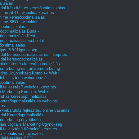
alizálás
dal készítés és keresőoptimalizálás
 time SEO : weboldal készítés
 time keresőoptimalizálás
 time SEO : weboldal
őoptimalizálás
őoptimalizálás Buda -
őoptimalizálás Pest
őoptimalizálás, weboldal
őoptimalizálás
íjas PPC Ügynökség
dal keresőoptimalizálás és linképítés
dal keresőoptimalizálás
pkészítés és keresőoptimalizálás
őmarketing és Tartalommarketing
eting Ügyönökség Komplex Web+
i fejlesztésű webáruház és
őoptimalizálás
i fejlesztésű weboldal készítés
e Marketing Komplex Web+
uház keresőoptimalizálás
 keresőoptimalizálás és weboldal
tés
e webáruház fejlesztés, online vásárlás
dal Keresőoptimalizálás
őmarketing ügynökség
íjas Digitális Marketing Ügynökség
i fejlesztésű Weboldal készítés
sszionális webfejlesztés
dal készítés SEO