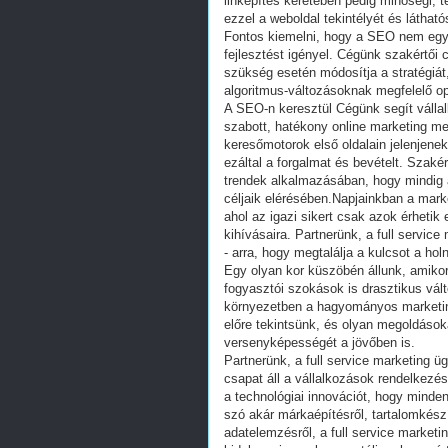
linképítés keretében pedig minőségi, te
ezzel a weboldal tekintélyét és látható
Fontos kiemelni, hogy a SEO nem egy
fejlesztést igényel. Cégünk szakértői
szükség esetén módosítja a stratégiát
algoritmus-változásoknak megfelelő op
A SEO-n keresztül Cégünk segít válla
szabott, hatékony online marketing me
keresőmotorok első oldalain jelenjenek
ezáltal a forgalmat és bevételt. Szaké
trendek alkalmazásában, hogy mindig 
céljaik elérésében.Napjainkban a mark
ahol az igazi sikert csak azok érhetik 
kihívásaira. Partnerünk, a full servic
- arra, hogy megtalálja a kulcsot a hol
Egy olyan kor küszöbén állunk, amikor
fogyasztói szokások is drasztikus vá
környezetben a hagyományos marketi
előre tekintsünk, és olyan megoldásoka
versenyképességét a jövőben is.
Partnerünk, a full service marketing 
csapat áll a vállalkozások rendelkezésé
a technológiai innovációt, hogy minde
szó akár márkaépítésről, tartalomkés
adatelemzésről, a full service market