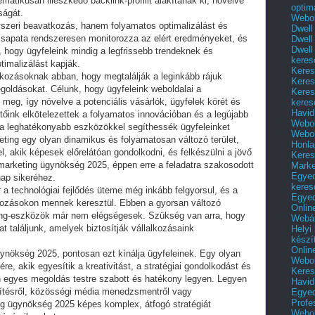
matikusan illeszkedő backlink-profillt alakítanak ki, növelve
optim
ságát.
Webol
szeri beavatkozás, hanem folyamatos optimalizálást és
Dwell
 csapata rendszeresen monitorozza az elért eredményeket, és
Dwell
Dwell
, hogy ügyfeleink mindig a legfrissebb trendeknek és
keres
timalizálást kapják.
Keres
lkozásoknak abban, hogy megtalálják a leginkább rájuk
Keres
goldásokat. Célunk, hogy ügyfeleink weboldalai a
Keres
 meg, így növelve a potenciális vásárlók, ügyfelek körét és
keres
Havid
rtőink elkötelezettek a folyamatos innovációban és a legújabb
Webol
a leghatékonyabb eszközökkel segíthessék ügyfeleinket
Webol
eting egy olyan dinamikus és folyamatosan változó terület,
Honla
el, akik képesek előrelátóan gondolkodni, és felkészülni a jövő
Keres
e marketing ügynökség 2025, éppen erre a feladatra szakosodott
Mark
Egyed
nap sikeréhez.
keres
 a technológiai fejlődés üteme még inkább felgyorsul, és a
Egyed
ltozásokon mennek keresztül. Ebben a gyorsan változó
Onlin
ng-eszközök már nem elégségesek. Szükség van arra, hogy
Webár
t találjunk, amelyek biztosítják vállalkozásaink
Helyi
készí
Onlin
ügynökség 2025, pontosan ezt kínálja ügyfeleinek. Egy olyan
Webol
re, akik egyesítik a kreativitást, a stratégiai gondolkodást és
Keres
n egyes megoldás testre szabott és hatékony legyen. Legyen
Havid
zítésről, közösségi média menedzsmentről vagy
Egyed
Profe
ing ügynökség 2025 képes komplex, átfogó stratégiát
Webol