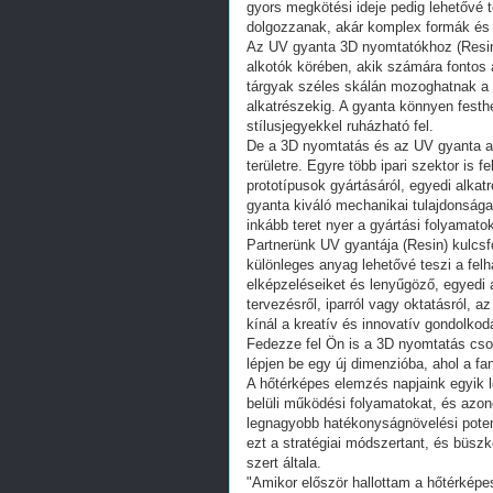
gyors megkötési ideje pedig lehetővé 
dolgozzanak, akár komplex formák és s
Az UV gyanta 3D nyomtatókhoz (Resin
alkotók körében, akik számára fontos a
tárgyak széles skálán mozoghatnak a f
alkatrészekig. A gyanta könnyen festhe
stílusjegyekkel ruházható fel.
De a 3D nyomtatás és az UV gyanta a
területre. Egyre több ipari szektor is 
prototípusok gyártásáról, egyedi alkatr
gyanta kiváló mechanikai tulajdonság
inkább teret nyer a gyártási folyamato
Partnerünk UV gyantája (Resin) kulcsf
különleges anyag lehetővé teszi a fe
elképzeléseiket és lenyűgöző, egyedi 
tervezésről, iparról vagy oktatásról,
kínál a kreatív és innovatív gondolko
Fedezze fel Ön is a 3D nyomtatás cso
lépjen be egy új dimenzióba, ahol a fa
A hőtérképes elemzés napjaink egyik l
belüli működési folyamatokat, és azono
legnagyobb hatékonyságnövelési potenc
ezt a stratégiai módszertant, és büsz
szert általa.
"Amikor először hallottam a hőtérképe