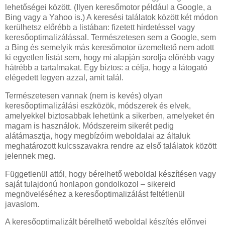
lehetőségei között. (Ilyen keresőmotor például a Google, a
Bing vagy a Yahoo is.) A keresési találatok között két módon
kerülhetsz előrébb a listában: fizetett hirdetéssel vagy
keresőoptimalizálással. Természetesen sem a Google, sem
a Bing és semelyik más keresőmotor üzemeltető nem adott
ki egyetlen listát sem, hogy mi alapján sorolja előrébb vagy
hátrébb a tartalmakat. Egy biztos: a célja, hogy a látogató
elégedett legyen azzal, amit talál.
Természetesen vannak (nem is kevés) olyan
keresőoptimalizálási eszközök, módszerek és elvek,
amelyekkel biztosabbak lehetünk a sikerben, amelyeket én
magam is használok. Módszereim sikerét pedig
alátámasztja, hogy megbízóim weboldalai az általuk
meghatározott kulcsszavakra rendre az első találatok között
jelennek meg.
Függetlenül attól, hogy bérelhető weboldal készítésen vagy
saját tulajdonú honlapon gondolkozol – sikereid
megnöveléséhez a keresőoptimalizálást feltétlenül
javaslom.
A keresőoptimalizált bérelhető weboldal készítés előnyei