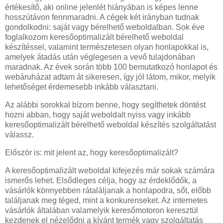
értékesítő, aki online jelenlét hiányában is képes lenne
hosszútávon fennmaradni. A cégek két irányban tudnak
gondolkodni: saját vagy bérelhető weboldalban. Sok éve
foglalkozom keresőoptimalizált bérelhető weboldal
készítéssel, valamint természetesen olyan honlapokkal is,
amelyek átadás után véglegesen a vevő tulajdonában
maradnak. Az évek során több 100 bemutatkozó honlapot és
webáruházat adtam át sikeresen, így jól látom, mikor, melyik
lehetőséget érdemesebb inkább választani.
Az alábbi sorokkal bízom benne, hogy segíthetek döntést
hozni abban, hogy saját weboldalt nyiss vagy inkább
keresőoptimalizált bérelhető weboldal készítés szolgáltatást
válassz.
Először is: mit jelent az, hogy keresőoptimalizált?
A keresőoptimalizált weboldal kifejezés már sokak számára
ismerős lehet. Elsődleges célja, hogy az érdeklődők, a
vásárlók könnyebben rátaláljanak a honlapodra, sőt, előbb
találjanak meg téged, mint a konkurenseket. Az internetes
vásárlók általában valamelyik keresőmotoron keresztül
kezdenek el nézelődni a kívánt termék vagy szolgáltatás