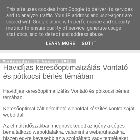
This site uses cookies from Google to deliver its services
Webáruház Kulcsszó
and to analyze traffic. Your IP address and user-agent are
shared with Google along with performance and security
optimalizálás
metrics to ensure quality of service, generate usage
statistics, and to detect and address abuse.
LEARN MORE
GOT IT
▼
Wednesday, 10 August 2022
Havidíjas keresőoptimalizálás Vontató
és pótkocsi bérlés témában
Havidíjas keresőoptimalizálás Vontató és pótkocsi bérlés
témában
Keresőoptimalizált bérelhető weboldal készítés kontra saját
weboldal
Az elmúlt időszakban megnövekedett az igény a céges
bemutatkozó weboldalakra, valamint a webáruházakra,
hiszen egyre kevesebb az a szolgáltató vagy termékeket