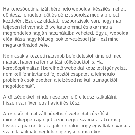
Ha keresőoptimalizált bérelhető weboldal készítés mellett
döntesz, rengeteg időt és pénzt spórolsz meg a project
kezdetén. Ezek az oldalak reszponzívak, van, hogy már
teljesen fel vannak töltve tartalommal és akár már a
megrendelés napján használatba veheted. Egy új weboldal
előállítása nagy költség, sok tervezéssel jár – ezt mind
megtakaríthatod vele.
Nem csak a kezdeti nagyobb befektetéstől kíméled meg
magad, hanem a fenntartási költségektől is. Ha
keresőoptimalizált bérelhető weboldal készítést igényelsz,
nem kell fenntartanod fejlesztői csapatot, a felmerülő
problémák sok esetben a jelzésed nélkül is „maguktól
megoldódnak”.
A költségekkel minden esetben előre tudsz kalkulálni,
hiszen van fixen egy havidíj és kész.
A keresőoptimalizált bérelhető weboldal készítést
mindenképpen ajánljuk azon cégek számára, akik még
frissek a piacon, ki akarják próbálni, hogy egyáltalán van-e a
számításaiknak megfelelő igény a termékükre,