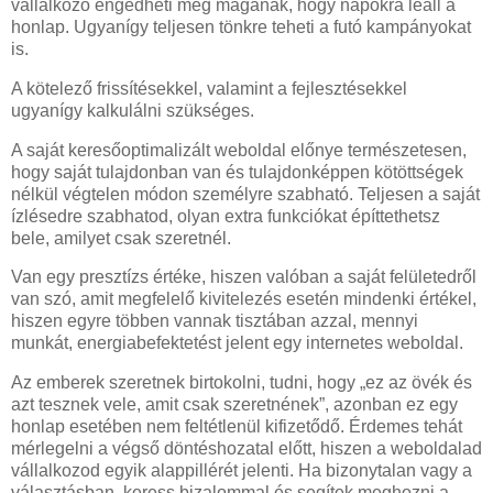
vállalkozó engedheti meg magának, hogy napokra leáll a
honlap. Ugyanígy teljesen tönkre teheti a futó kampányokat
is.
A kötelező frissítésekkel, valamint a fejlesztésekkel
ugyanígy kalkulálni szükséges.
A saját keresőoptimalizált weboldal előnye természetesen,
hogy saját tulajdonban van és tulajdonképpen kötöttségek
nélkül végtelen módon személyre szabható. Teljesen a saját
ízlésedre szabhatod, olyan extra funkciókat építtethetsz
bele, amilyet csak szeretnél.
Van egy presztízs értéke, hiszen valóban a saját felületedről
van szó, amit megfelelő kivitelezés esetén mindenki értékel,
hiszen egyre többen vannak tisztában azzal, mennyi
munkát, energiabefektetést jelent egy internetes weboldal.
Az emberek szeretnek birtokolni, tudni, hogy „ez az övék és
azt tesznek vele, amit csak szeretnének”, azonban ez egy
honlap esetében nem feltétlenül kifizetődő. Érdemes tehát
mérlegelni a végső döntéshozatal előtt, hiszen a weboldalad
vállalkozod egyik alappillérét jelenti. Ha bizonytalan vagy a
választásban, keress bizalommal és segítek meghozni a