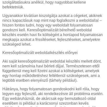
szolgáltatásukra anélkül, hogy nagyobbat kellene
befektetniük.
Ugyanakkor kiválóan kiszolgálja azokat a cégeket, akiknek
nincs kapacitásuk nap mint nap foglalkozni a weboldallal –
hiszen fontos tudni, hogy egy weboldalt folyamatosan
gondozni kell. Keresőoptimalizált bérelhető weboldal
készítés esetén havi fix költségért a honlapod folyamatosan
megkapja azokat a frissítéseket, fejlesztéseket, amelyekre
szükséged lehet.
Keresőoptimalizált weboldalkészítés előnyei
Aki saját keresőoptimalizált weboldal készítés mellett dönt,
nem kell számolnia havi bérleti díjjal. Természetesen ettől
függetlenül meg kell fizetni azokat a költségeket, amelyek
egy honlap működtetéshez feltétlenül szükségesek, ami a
legtöbb esetben elenyésző (tárhely például).
Hátránya, hogy folyamatosan gondoskodni kell róla, hogy
legyen egy fejlesztő, aki rendelkezésre áll probléma esetén.
Egy webáruháznál, de akárcsak egy bemutatkozó oldal
esetében is például a karácsonyi szezonban kevés