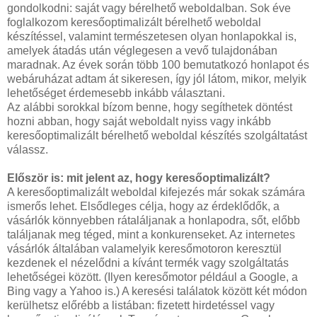
gondolkodni: saját vagy bérelhető weboldalban. Sok éve
foglalkozom keresőoptimalizált bérelhető weboldal
készítéssel, valamint természetesen olyan honlapokkal is,
amelyek átadás után véglegesen a vevő tulajdonában
maradnak. Az évek során több 100 bemutatkozó honlapot és
webáruházat adtam át sikeresen, így jól látom, mikor, melyik
lehetőséget érdemesebb inkább választani.
Az alábbi sorokkal bízom benne, hogy segíthetek döntést
hozni abban, hogy saját weboldalt nyiss vagy inkább
keresőoptimalizált bérelhető weboldal készítés szolgáltatást
válassz.
Először is: mit jelent az, hogy keresőoptimalizált?
A keresőoptimalizált weboldal kifejezés már sokak számára
ismerős lehet. Elsődleges célja, hogy az érdeklődők, a
vásárlók könnyebben rátaláljanak a honlapodra, sőt, előbb
találjanak meg téged, mint a konkurenseket. Az internetes
vásárlók általában valamelyik keresőmotoron keresztül
kezdenek el nézelődni a kívánt termék vagy szolgáltatás
lehetőségei között. (Ilyen keresőmotor például a Google, a
Bing vagy a Yahoo is.) A keresési találatok között két módon
kerülhetsz előrébb a listában: fizetett hirdetéssel vagy