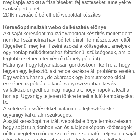
megkapja azokat a frissítéseket, fejlesztéseket, amelyekre
szükséged lehet.
2DIN navigáció bérelhető weboldal készítés
Keresőoptimalizált weboldalkészítés előnyei
Aki saját keresőoptimalizált weboldal készítés mellett dönt,
nem kell számolnia havi bérleti díjjal. Természetesen ettől
függetlenül meg kell fizetni azokat a költségeket, amelyek
egy honlap működtetéshez feltétlenül szükségesek, ami a
legtöbb esetben elenyésző (tárhely például).
Hátránya, hogy folyamatosan gondoskodni kell róla, hogy
legyen egy fejlesztő, aki rendelkezésre áll probléma esetén.
Egy webáruháznál, de akárcsak egy bemutatkozó oldal
esetében is például a karácsonyi szezonban kevés
vállalkozó engedheti meg magának, hogy napokra leáll a
honlap. Ugyanígy teljesen tönkre teheti a futó kampányokat
is.
A kötelező frissítésekkel, valamint a fejlesztésekkel
ugyanígy kalkulálni szükséges.
A saját keresőoptimalizált weboldal előnye természetesen,
hogy saját tulajdonban van és tulajdonképpen kötöttségek
nélkül végtelen módon személyre szabható. Teljesen a saját
ízlésedre szabhatod, olyan extra funkciókat építtethetsz