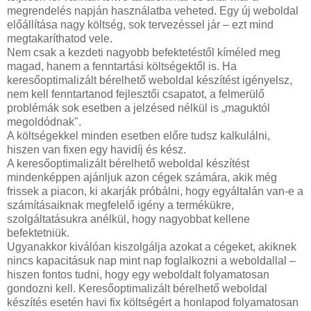
megrendelés napján használatba veheted. Egy új weboldal
előállítása nagy költség, sok tervezéssel jár – ezt mind
megtakaríthatod vele.
Nem csak a kezdeti nagyobb befektetéstől kíméled meg
magad, hanem a fenntartási költségektől is. Ha
keresőoptimalizált bérelhető weboldal készítést igényelsz,
nem kell fenntartanod fejlesztői csapatot, a felmerülő
problémák sok esetben a jelzésed nélkül is „maguktól
megoldódnak".
A költségekkel minden esetben előre tudsz kalkulálni,
hiszen van fixen egy havidíj és kész.
A keresőoptimalizált bérelhető weboldal készítést
mindenképpen ajánljuk azon cégek számára, akik még
frissek a piacon, ki akarják próbálni, hogy egyáltalán van-e a
számításaiknak megfelelő igény a termékükre,
szolgáltatásukra anélkül, hogy nagyobbat kellene
befektetniük.
Ugyanakkor kiválóan kiszolgálja azokat a cégeket, akiknek
nincs kapacitásuk nap mint nap foglalkozni a weboldallal –
hiszen fontos tudni, hogy egy weboldalt folyamatosan
gondozni kell. Keresőoptimalizált bérelhető weboldal
készítés esetén havi fix költségért a honlapod folyamatosan