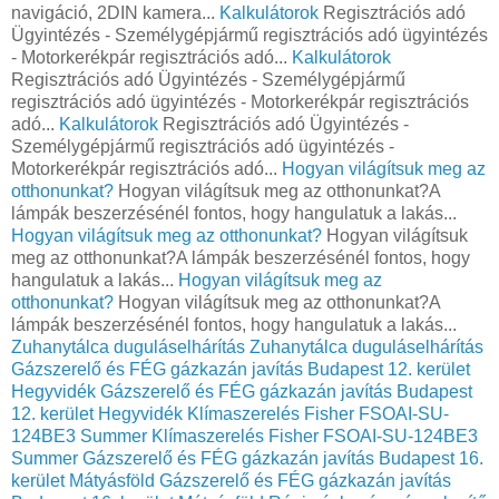
navigáció, 2DIN kamera...
Kalkulátorok
Regisztrációs adó
Ügyintézés - Személygépjármű regisztrációs adó ügyintézés
- Motorkerékpár regisztrációs adó...
Kalkulátorok
Regisztrációs adó Ügyintézés - Személygépjármű
regisztrációs adó ügyintézés - Motorkerékpár regisztrációs
adó...
Kalkulátorok
Regisztrációs adó Ügyintézés -
Személygépjármű regisztrációs adó ügyintézés -
Motorkerékpár regisztrációs adó...
Hogyan világítsuk meg az
otthonunkat?
Hogyan világítsuk meg az otthonunkat?A
lámpák beszerzésénél fontos, hogy hangulatuk a lakás...
Hogyan világítsuk meg az otthonunkat?
Hogyan világítsuk
meg az otthonunkat?A lámpák beszerzésénél fontos, hogy
hangulatuk a lakás...
Hogyan világítsuk meg az
otthonunkat?
Hogyan világítsuk meg az otthonunkat?A
lámpák beszerzésénél fontos, hogy hangulatuk a lakás...
Zuhanytálca duguláselhárítás
Zuhanytálca duguláselhárítás
Gázszerelő és FÉG gázkazán javítás Budapest 12. kerület
Hegyvidék
Gázszerelő és FÉG gázkazán javítás Budapest
12. kerület Hegyvidék
Klímaszerelés Fisher FSOAI-SU-
124BE3 Summer
Klímaszerelés Fisher FSOAI-SU-124BE3
Summer
Gázszerelő és FÉG gázkazán javítás Budapest 16.
kerület Mátyásföld
Gázszerelő és FÉG gázkazán javítás