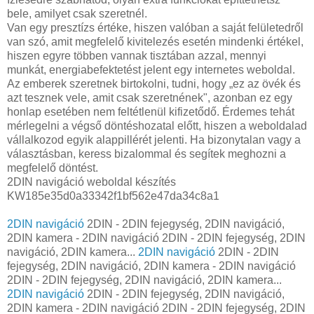
bele, amilyet csak szeretnél.
Van egy presztízs értéke, hiszen valóban a saját felületedről
van szó, amit megfelelő kivitelezés esetén mindenki értékel,
hiszen egyre többen vannak tisztában azzal, mennyi
munkát, energiabefektetést jelent egy internetes weboldal.
Az emberek szeretnek birtokolni, tudni, hogy „ez az övék és
azt tesznek vele, amit csak szeretnének", azonban ez egy
honlap esetében nem feltétlenül kifizetődő. Érdemes tehát
mérlegelni a végső döntéshozatal előtt, hiszen a weboldalad
vállalkozod egyik alappillérét jelenti. Ha bizonytalan vagy a
választásban, keress bizalommal és segítek meghozni a
megfelelő döntést.
2DIN navigáció weboldal készítés
KW185e35d0a33342f1bf562e47da34c8a1
2DIN navigáció
2DIN - 2DIN fejegység, 2DIN navigáció,
2DIN kamera - 2DIN navigáció 2DIN - 2DIN fejegység, 2DIN
navigáció, 2DIN kamera...
2DIN navigáció
2DIN - 2DIN
fejegység, 2DIN navigáció, 2DIN kamera - 2DIN navigáció
2DIN - 2DIN fejegység, 2DIN navigáció, 2DIN kamera...
2DIN navigáció
2DIN - 2DIN fejegység, 2DIN navigáció,
2DIN kamera - 2DIN navigáció 2DIN - 2DIN fejegység, 2DIN