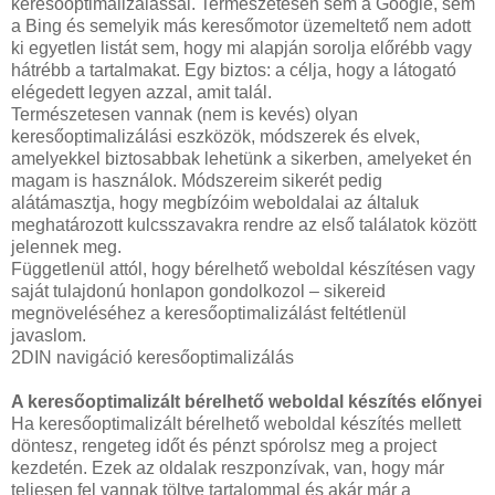
keresőoptimalizálással. Természetesen sem a Google, sem
a Bing és semelyik más keresőmotor üzemeltető nem adott
ki egyetlen listát sem, hogy mi alapján sorolja előrébb vagy
hátrébb a tartalmakat. Egy biztos: a célja, hogy a látogató
elégedett legyen azzal, amit talál.
Természetesen vannak (nem is kevés) olyan
keresőoptimalizálási eszközök, módszerek és elvek,
amelyekkel biztosabbak lehetünk a sikerben, amelyeket én
magam is használok. Módszereim sikerét pedig
alátámasztja, hogy megbízóim weboldalai az általuk
meghatározott kulcsszavakra rendre az első találatok között
jelennek meg.
Függetlenül attól, hogy bérelhető weboldal készítésen vagy
saját tulajdonú honlapon gondolkozol – sikereid
megnöveléséhez a keresőoptimalizálást feltétlenül
javaslom.
2DIN navigáció keresőoptimalizálás
A keresőoptimalizált bérelhető weboldal készítés előnyei
Ha keresőoptimalizált bérelhető weboldal készítés mellett
döntesz, rengeteg időt és pénzt spórolsz meg a project
kezdetén. Ezek az oldalak reszponzívak, van, hogy már
teljesen fel vannak töltve tartalommal és akár már a