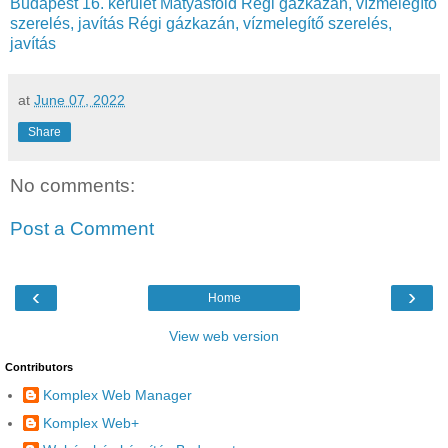
Budapest 16. kerület Mátyásföld
Régi gázkazán, vízmelegítő
szerelés, javítás
Régi gázkazán, vízmelegítő szerelés,
javítás
at
June 07, 2022
Share
No comments:
Post a Comment
‹
›
Home
View web version
Contributors
Komplex Web Manager
Komplex Web+