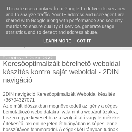
This site uses cookies from Google to deliver its services
Webáruház Kulcsszó
and to analyze traffic. Your IP address and user-agent are
shared with Google along with performance and security
optimalizálás
metrics to ensure quality of service, generate usage
statistics, and to detect and address abuse.
LEARN MORE
GOT IT
▼
Tuesday, 7 June 2022
Keresőoptimalizált bérelhető weboldal
készítés kontra saját weboldal - 2DIN
navigáció
2DIN navigáció Keresőoptimalizált Weboldal készítés
+36704327071
Az elmúlt időszakban megnövekedett az igény a céges
bemutatkozó weboldalakra, valamint a webáruházakra,
hiszen egyre kevesebb az a szolgáltató vagy termékeket
értékesítő, aki online jelenlét hiányában is képes lenne
hosszútávon fennmaradni. A cégek két irányban tudnak