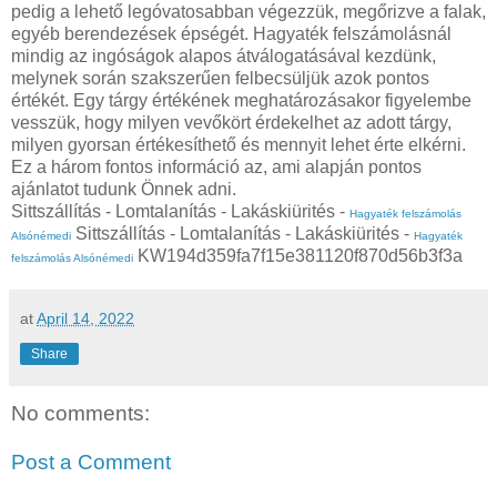
pedig a lehető legóvatosabban végezzük, megőrizve a falak,
egyéb berendezések épségét. Hagyaték felszámolásnál
mindig az ingóságok alapos átválogatásával kezdünk,
melynek során szakszerűen felbecsüljük azok pontos
értékét. Egy tárgy értékének meghatározásakor figyelembe
vesszük, hogy milyen vevőkört érdekelhet az adott tárgy,
milyen gyorsan értékesíthető és mennyit lehet érte elkérni.
Ez a három fontos információ az, ami alapján pontos
ajánlatot tudunk Önnek adni.
Sittszállítás - Lomtalanítás - Lakáskiürités -
Hagyaték felszámolás
Sittszállítás - Lomtalanítás - Lakáskiürités -
Alsónémedi
Hagyaték
KW194d359fa7f15e381120f870d56b3f3a
felszámolás Alsónémedi
at
April 14, 2022
Share
No comments:
Post a Comment