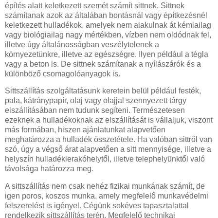
építés alatt keletkezett szemét számít sittnek. Sittnek
számítanak azok az általában bontásnál vagy építkezésnél
keletkezett hulladékok, amelyek nem alakulnak át kémiailag
vagy biológiailag nagy mértékben, vízben nem oldódnak fel,
illetve úgy általánosságban veszélytelenek a
környezetünkre, illetve az egészségre. Ilyen például a tégla
vagy a beton is. De sittnek számítanak a nyílászárók és a
különböző csomagolóanyagok is.
Sittszállítás szolgáltatásunk keretein belül például festék,
pala, kátránypapír, olaj vagy olajjal szennyezett tárgy
elszállításában nem tudunk segíteni. Természetesen
ezeknek a hulladékoknak az elszállítását is vállaljuk, viszont
más formában, hiszen ajánlatunkat alapvetően
meghatározza a hulladék összetétele. Ha valóban sittről van
szó, úgy a végső árat alapvetően a sitt mennyisége, illetve a
helyszín hulladéklerakóhelytől, illetve telephelyünktől való
távolsága határozza meg.
A sittszállítás nem csak nehéz fizikai munkának számít, de
igen poros, koszos munka, amely megfelelő munkavédelmi
felszerelést is igényel. Cégünk sokéves tapasztalattal
rendelkezik sittszállítás terén. Megfelelő technikai