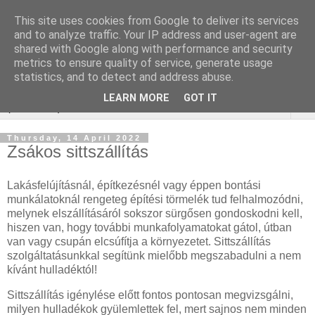
This site uses cookies from Google to deliver its services
Webáruház Kulcsszó
and to analyze traffic. Your IP address and user-agent are
shared with Google along with performance and security
optimalizálás
metrics to ensure quality of service, generate usage
statistics, and to detect and address abuse.
LEARN MORE
GOT IT
▼
Thursday, 14 April 2022
Zsákos sittszállítás
Lakásfelújításnál, építkezésnél vagy éppen bontási
munkálatoknál rengeteg építési törmelék tud felhalmozódni,
melynek elszállításáról sokszor sürgősen gondoskodni kell,
hiszen van, hogy további munkafolyamatokat gátol, útban
van vagy csupán elcsúfítja a környezetet. Sittszállítás
szolgáltatásunkkal segítünk mielőbb megszabadulni a nem
kívánt hulladéktól!
Sittszállítás igénylése előtt fontos pontosan megvizsgálni,
milyen hulladékok gyülemlettek fel, mert sajnos nem minden