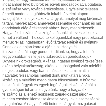
ingatlanban lévő bútorok és egyéb ingóságok átválogatása,
elszállítása vagy tovább értékesítése. Ügyfeleink teljesen
érthető módon a legtöbbször inkább érzelmi alapon
válogatják ki, melyek azok a tárgyak, amelyet meg kívánnak
tartani, melyek azok, amelyeket szemétbe dobnának és mit
gondolnak elég értékesnek ahhoz, hogy meghirdessék.
Hagyaték felszámolás szolgáltatásunkkal levesszük ezt a
terhet a válláról – hozzáértő kollégáinkkal nagy precizitással
mérjük fel az ingatlanban lévő tárgyak értékét és nyújtunk
Önnek ez alapján korrekt ajánlatot. Hagyaték
felszámolásnál nagy gondot fordítunk rá, hogy a lehető
leggyorsabban és teljes diszkrécióban gondoskodjuk
Ügyfeleink örökségéről. Akár az ingatlan továbbértékesítése,
akár a helytakarékosság, akár az ingóságoktól való mielőbbi
megszabadulás vagy bármi más az oka, ami miatt a
hagyaték felszámolás mellett dönt, munkatársainkkal
kizárólag a mielőbbi megoldásra fókuszálunk. A bútorok,
használati tárgyak és egyéb ingóságok elszállításánál a
gyorsaságon túl arra is ügyelünk, hogy a hagyaték
felszámolás a lehető legkisebb zajjal-kosszal járjon –
minden esetben kiemelt tekintettel vagyunk a szomszédok
nyugalmára. A nagy méretű bútorok, tárgyak mozgatását