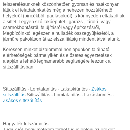
felszerelésünknek köszönhetően gyorsan és hatékonyan
látjuk el feladatunkat és még a nehezen hozzáférhető
helyekről (pincékből, padlásokról) is könnyedén eltakarítjuk
a sittet. Legyen szó lakóépület-, garázs-, tároló- vagy
csarnokbontásról, felújításról vagy építkezésről,
Megbízóinktól egészen a hulladék összegyűjtésétől, a
járműre pakoláson át az elszállításig mindent átvállalunk.
Keressen minket bizalommal honlapunkon található
elérhetőségek bármelyikén és előzetes egyeztetések
alapján a lehető leghamarabb segítségére leszünk a
sittszállításban!
Sittszállítás - Lomtalanítás - Lakáskiürités -
Zsákos
sittszállítás
Sittszállítás - Lomtalanítás - Lakáskiürités -
Zsákos sittszállítás
Hagyaték felszámolás
Tudjuk jól, hogy mekkora terhet tud jelenteni az örökölt