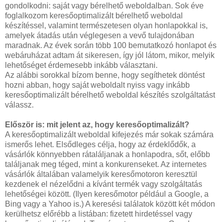
gondolkodni: saját vagy bérelhető weboldalban. Sok éve
foglalkozom keresőoptimalizált bérelhető weboldal
készítéssel, valamint természetesen olyan honlapokkal is,
amelyek átadás után véglegesen a vevő tulajdonában
maradnak. Az évek során több 100 bemutatkozó honlapot és
webáruházat adtam át sikeresen, így jól látom, mikor, melyik
lehetőséget érdemesebb inkább választani.
Az alábbi sorokkal bízom benne, hogy segíthetek döntést
hozni abban, hogy saját weboldalt nyiss vagy inkább
keresőoptimalizált bérelhető weboldal készítés szolgáltatást
válassz.
Először is: mit jelent az, hogy keresőoptimalizált?
A keresőoptimalizált weboldal kifejezés már sokak számára
ismerős lehet. Elsődleges célja, hogy az érdeklődők, a
vásárlók könnyebben rátaláljanak a honlapodra, sőt, előbb
találjanak meg téged, mint a konkurenseket. Az internetes
vásárlók általában valamelyik keresőmotoron keresztül
kezdenek el nézelődni a kívánt termék vagy szolgáltatás
lehetőségei között. (Ilyen keresőmotor például a Google, a
Bing vagy a Yahoo is.) A keresési találatok között két módon
kerülhetsz előrébb a listában: fizetett hirdetéssel vagy