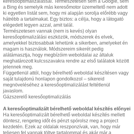
keresőoptimalizálással. Természetesen sem a Google, sem
a Bing és semelyik más keresőmotor üzemeltető nem adott
ki egyetlen listát sem, hogy mi alapján sorolja előrébb vagy
hátrébb a tartalmakat. Egy biztos: a célja, hogy a látogató
elégedett legyen azzal, amit talál.
Természetesen vannak (nem is kevés) olyan
keresőoptimalizálási eszközök, módszerek és elvek,
amelyekkel biztosabbak lehetünk a sikerben, amelyeket én
magam is használok. Módszereim sikerét pedig
alátámasztja, hogy megbízóim weboldalai az általuk
meghatározott kulcsszavakra rendre az első találatok között
jelennek meg.
Függetlenül attól, hogy bérelhető weboldal készítésen vagy
saját tulajdonú honlapon gondolkozol – sikereid
megnöveléséhez a keresőoptimalizálást feltétlenül
javaslom.
Gázszerelő keresőoptimalizálás
A keresőoptimalizált bérelhető weboldal készítés előnyei
Ha keresőoptimalizált bérelhető weboldal készítés mellett
döntesz, rengeteg időt és pénzt spórolsz meg a project
kezdetén. Ezek az oldalak reszponzívak, van, hogy már
teljesen fel vannak töltve tartalommal és akár már a