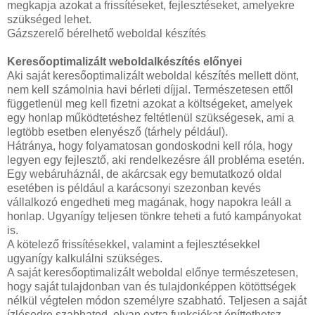
megkapja azokat a frissítéseket, fejlesztéseket, amelyekre
szükséged lehet.
Gázszerelő bérelhető weboldal készítés
Keresőoptimalizált weboldalkészítés előnyei
Aki saját keresőoptimalizált weboldal készítés mellett dönt,
nem kell számolnia havi bérleti díjjal. Természetesen ettől
függetlenül meg kell fizetni azokat a költségeket, amelyek
egy honlap működtetéshez feltétlenül szükségesek, ami a
legtöbb esetben elenyésző (tárhely például).
Hátránya, hogy folyamatosan gondoskodni kell róla, hogy
legyen egy fejlesztő, aki rendelkezésre áll probléma esetén.
Egy webáruháznál, de akárcsak egy bemutatkozó oldal
esetében is például a karácsonyi szezonban kevés
vállalkozó engedheti meg magának, hogy napokra leáll a
honlap. Ugyanígy teljesen tönkre teheti a futó kampányokat
is.
A kötelező frissítésekkel, valamint a fejlesztésekkel
ugyanígy kalkulálni szükséges.
A saját keresőoptimalizált weboldal előnye természetesen,
hogy saját tulajdonban van és tulajdonképpen kötöttségek
nélkül végtelen módon személyre szabható. Teljesen a saját
ízlésedre szabhatod, olyan extra funkciókat építtethetsz