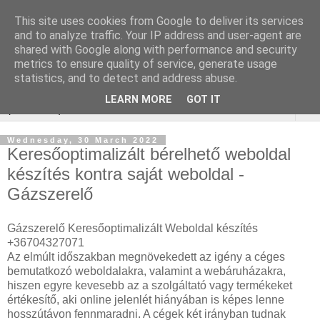
This site uses cookies from Google to deliver its services
Webáruház Kulcsszó
and to analyze traffic. Your IP address and user-agent are
shared with Google along with performance and security
optimalizálás
metrics to ensure quality of service, generate usage
statistics, and to detect and address abuse.
LEARN MORE
GOT IT
▼
Wednesday, 30 March 2022
Keresőoptimalizált bérelhető weboldal
készítés kontra saját weboldal -
Gázszerelő
Gázszerelő Keresőoptimalizált Weboldal készítés
+36704327071
Az elmúlt időszakban megnövekedett az igény a céges
bemutatkozó weboldalakra, valamint a webáruházakra,
hiszen egyre kevesebb az a szolgáltató vagy termékeket
értékesítő, aki online jelenlét hiányában is képes lenne
hosszútávon fennmaradni. A cégek két irányban tudnak