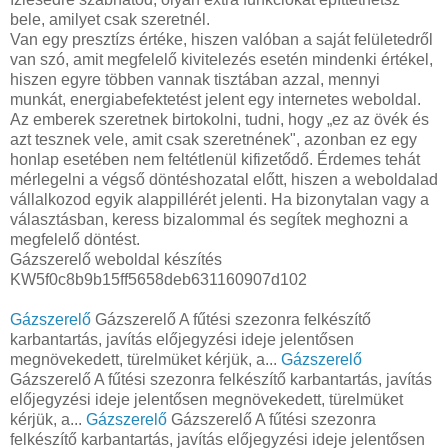
bele, amilyet csak szeretnél.
Van egy presztízs értéke, hiszen valóban a saját felületedről
van szó, amit megfelelő kivitelezés esetén mindenki értékel,
hiszen egyre többen vannak tisztában azzal, mennyi
munkát, energiabefektetést jelent egy internetes weboldal.
Az emberek szeretnek birtokolni, tudni, hogy „ez az övék és
azt tesznek vele, amit csak szeretnének", azonban ez egy
honlap esetében nem feltétlenül kifizetődő. Érdemes tehát
mérlegelni a végső döntéshozatal előtt, hiszen a weboldalad
vállalkozod egyik alappillérét jelenti. Ha bizonytalan vagy a
választásban, keress bizalommal és segítek meghozni a
megfelelő döntést.
Gázszerelő weboldal készítés
KW5f0c8b9b15ff5658deb631160907d102
Gázszerelő
Gázszerelő A fűtési szezonra felkészítő
karbantartás, javítás előjegyzési ideje jelentősen
megnövekedett, türelmüket kérjük, a...
Gázszerelő
Gázszerelő A fűtési szezonra felkészítő karbantartás, javítás
előjegyzési ideje jelentősen megnövekedett, türelmüket
kérjük, a...
Gázszerelő
Gázszerelő A fűtési szezonra
felkészítő karbantartás, javítás előjegyzési ideje jelentősen