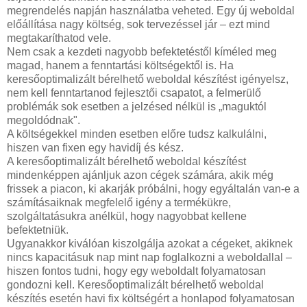
megrendelés napján használatba veheted. Egy új weboldal
előállítása nagy költség, sok tervezéssel jár – ezt mind
megtakaríthatod vele.
Nem csak a kezdeti nagyobb befektetéstől kíméled meg
magad, hanem a fenntartási költségektől is. Ha
keresőoptimalizált bérelhető weboldal készítést igényelsz,
nem kell fenntartanod fejlesztői csapatot, a felmerülő
problémák sok esetben a jelzésed nélkül is „maguktól
megoldódnak".
A költségekkel minden esetben előre tudsz kalkulálni,
hiszen van fixen egy havidíj és kész.
A keresőoptimalizált bérelhető weboldal készítést
mindenképpen ajánljuk azon cégek számára, akik még
frissek a piacon, ki akarják próbálni, hogy egyáltalán van-e a
számításaiknak megfelelő igény a termékükre,
szolgáltatásukra anélkül, hogy nagyobbat kellene
befektetniük.
Ugyanakkor kiválóan kiszolgálja azokat a cégeket, akiknek
nincs kapacitásuk nap mint nap foglalkozni a weboldallal –
hiszen fontos tudni, hogy egy weboldalt folyamatosan
gondozni kell. Keresőoptimalizált bérelhető weboldal
készítés esetén havi fix költségért a honlapod folyamatosan