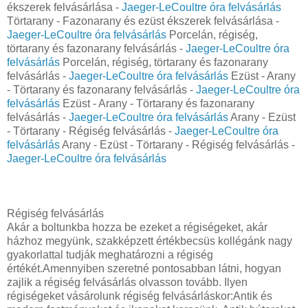
ékszerek felvásárlása -
Jaeger-LeCoultre óra felvásárlás
Törtarany - Fazonarany és ezüst ékszerek felvásárlása -
Jaeger-LeCoultre óra felvásárlás
Porcelán, régiség,
törtarany és fazonarany felvásárlás -
Jaeger-LeCoultre óra
felvásárlás
Porcelán, régiség, törtarany és fazonarany
felvásárlás -
Jaeger-LeCoultre óra felvásárlás
Ezüst - Arany
- Törtarany és fazonarany felvásárlás -
Jaeger-LeCoultre óra
felvásárlás
Ezüst - Arany - Törtarany és fazonarany
felvásárlás -
Jaeger-LeCoultre óra felvásárlás
Arany - Ezüst
- Törtarany - Régiség felvásárlás -
Jaeger-LeCoultre óra
felvásárlás
Arany - Ezüst - Törtarany - Régiség felvásárlás -
Jaeger-LeCoultre óra felvásárlás
Régiség felvásárlás
Akár a boltunkba hozza be ezeket a régiségeket, akár
házhoz megyünk, szakképzett értékbecsüs kollégánk nagy
gyakorlattal tudják meghatározni a régiség
értékét.Amennyiben szeretné pontosabban látni, hogyan
zajlik a régiség felvásárlás olvasson tovább. Ilyen
régiségeket vásárolunk régiség felvásárláskor:Antik és