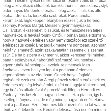
modern festményeket és ikonokat keresünk. Antik bútorokat,
főleg a következő stílusból: barokk, thonett, reneszánsz, styl,
bidermayer. Mindenféle órákat, főleg asztali, fali, kar, álló
órákat. Bronz, fa, terakotta szobrokat. Porcelánokat,
kerámiákat, legfőképpen előnyben részesítjük a herendi,
zsolnay, Kovács Margit, Meisseni gyártmányúakat.
Csillárokat, ékszereket, bizsukat, és természetesen teljes
hagyatékot, is felvásárolunk Öntől. Honnan tudja eldönteni,
hogy a hagyaték értékes vagy nem?Igazából ezt szakértő
értékbecsüs kollégáink tudják megtenni pontosan, azonban
néhány ismertető, azért szakavatatlan szemnek is szemet
szúr. De ha biztosra akar menni, akkor keressen fel minket
bátran ezügyben.A háborúból származó, kitüntetések,
egyenruhák, képeslapok levelek, festmények igen
értékesek, ezért ha ilyen lapul a padlásán érdemes
elgondolkodnia az eladásán, Önnek helyet foglaló
régiségek ezek csupán.A régi pénzek szintén értékesek és
érdemes régiség felvásárolni, ezért ne hagyja tönkremenni,
egy beázás alkalmával.A porcelánok főleg a Herendi és
Zsolnay teás készletek nagyon keresettek a piacon, így ha
esetleg hiányosan is, de még mindig nagyobb érték eladva,
mint a padláson.Ezért érdemes körülnézni, és ha lát valami
régit, azt értékesítenie. Régiség felvásárlása esetén mindig