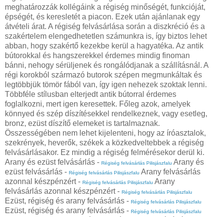
meghatározzák kollégáink a régiség minőségét, funkcióját,
épségét, és keresletét a piacon. Ezek után ajánlanak egy
átvételi árat. A régiség felvásárlása során a diszkréció és a
szakértelem elengedhetetlen számunkra is, így biztos lehet
abban, hogy szakértő kezekbe kerül a hagyatéka. Az antik
bútorokkal és hangszerekkel érdemes mindig finoman
bánni, nehogy sérüljenek és rongálódjanak a szállításnál. A
régi korokból származó butorok szépen megmunkáltak és
legtöbbjük tömör fából van, így igen nehezek szoktak lenni.
Többféle stílusban elterjedt antik bútorral érdemes
foglalkozni, mert igen keresettek. Főleg azok, amelyek
könnyed és szép díszítésekkel rendelkeznek, vagy esetleg,
bronz, ezüst díszítő elemeket is tartalmaznak.
Összességében nem lehet kijelenteni, hogy az íróasztalok,
szekrények, heverők, székek a közkedveltebbek a régiség
felvásárlásakor. Ez mindig a régiség felmérésekor derül ki.
Arany és ezüst felvásárlás -
Arany és
Régiség felvásárlás Pilisjászfalu
ezüst felvásárlás -
Arany felvásárlás
Régiség felvásárlás Pilisjászfalu
azonnal készpénzért -
Arany
Régiség felvásárlás Pilisjászfalu
felvásárlás azonnal készpénzért -
Régiség felvásárlás Pilisjászfalu
Ezüst, régiség és arany felvásárlás -
Régiség felvásárlás Pilisjászfalu
Ezüst, régiség és arany felvásárlás -
Régiség felvásárlás Pilisjászfalu