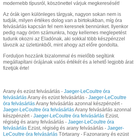
modernebb típusról, köszönettel várjuk megkeresését!
Az órák igen különleges tárgyak, nagyon sokan nem is
tudják, milyen értékes dolog van a birtokukban, míg óra
felvásárlás kapcsán fel nem keresnek bennünket. Ilyenkor
pedig nagy öröm számunkra, hogy kellemes meglepetést
tudunk okozni az Eladónak, aki sokkal több készpénzzel
távozik az üzletünkből, mint ahogy azt előre gondolta.
Forduljon hozzánk bizalommal és mielőbb segítünk
megállapítani órájának valós értékét és a lehető legjobb árat
fizetjük érte!
Arany és ezüst felvásárlás -
Jaeger-LeCoultre óra
felvásárlás
Arany és ezüst felvásárlás -
Jaeger-LeCoultre
óra felvásárlás
Arany felvásárlás azonnal készpénzért -
Jaeger-LeCoultre óra felvásárlás
Arany felvásárlás azonnal
készpénzért -
Jaeger-LeCoultre óra felvásárlás
Ezüst,
régiség és arany felvásárlás -
Jaeger-LeCoultre óra
felvásárlás
Ezüst, régiség és arany felvásárlás -
Jaeger-
LeCoultre óra felvásárlás
Törtarany - Fazonarany és ezüst