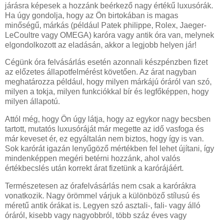
járásra képesek a hozzánk beérkező nagy értékű luxusórák.
Ha úgy gondolja, hogy az Ön birtokában is magas
minőségű, márkás (például Patek philippe, Rolex, Jaeger-
LeCoultre vagy OMEGA) karóra vagy antik óra van, melynek
elgondolkozott az eladásán, akkor a legjobb helyen jár!
Cégünk óra felvásárlás esetén azonnali készpénzben fizet
az előzetes állapotfelmérést követően. Az árat nagyban
meghatározza például, hogy milyen márkájú óráról van szó,
milyen a tokja, milyen funkciókkal bír és legfőképpen, hogy
milyen állapotú.
Attól még, hogy Ön úgy látja, hogy az egykor nagy becsben
tartott, mutatós luxusóráját már megette az idő vasfoga és
már keveset ér, ez egyáltalán nem biztos, hogy így is van.
Sok karórát igazán lenyűgöző mértékben fel lehet újítani, így
mindenképpen megéri betérni hozzánk, ahol valós
értékbecslés után korrekt árat fizetünk a karórájáért.
Természetesen az órafelvásárlás nem csak a karórákra
vonatkozik. Nagy örömmel várjuk a különböző stílusú és
méretű antik órákat is. Legyen szó asztali-, fali- vagy álló
óráról, kisebb vagy nagyobbról, több száz éves vagy