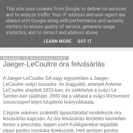
This site uses cookies from Google to deliver its services
Webáruház Kulcsszó
and to analyze traffic. Your IP address and user-agent are
shared with Google along with performance and security
optimalizálás
metrics to ensure quality of service, generate usage
statistics, and to detect and address abuse.
LEARN MORE
GOT IT
▼
Sunday, 12 December 2021
Jaeger-LeCoultre óra felvásárlás
A Jaeger-LeCoultre SA vagy egyszerűen a Jaeger-
LeCoultre svájci luxusóra- és óragyártó, amelyet Antoine
LeCoultre alapított 1833-ban, és székhelye a svájci Le
Sentier-ben található. 2000 óta a vállalat a svájci Richemont
luxuscsoport teljes tulajdonú leányvállalata.
Cégünk sokéves szakértői tapasztalattal rendelkezik óra
felvásárlás kapcsán. Az óra felvásárlás területén kiemelten
fontos a precizitás, éppen ezért Kollégáinkkal legalább
olyan pontos munkára törekszünk, mint amilyen pontos