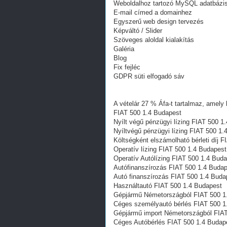
Weboldalhoz tartozó MySQL adatbázi
E-mail címed a domainhez
Egyszerű web design tervezés
Képváltó / Slider
Szöveges aloldal kialakítás
Galéria
Blog
Fix fejléc
GDPR süti elfogadó sáv
A vételár 27 % Áfa-t tartalmaz, amely 
FIAT 500 1.4 Budapest
Nyílt végű pénzügyi lízing FIAT 500 1
Nyíltvégű pénzügyi lízing FIAT 500 1.
Költségként elszámolható bérleti díj 
Operatív lízing FIAT 500 1.4 Budapest
Operatív Autólízing FIAT 500 1.4 Bud
Autófinanszírozás FIAT 500 1.4 Buda
Autó finanszírozás FIAT 500 1.4 Buda
Használtautó FIAT 500 1.4 Budapest
Gépjármű Németországból FIAT 500 1
Céges személyautó bérlés FIAT 500 1
Gépjármű import Németországból FIAT
Céges Autóbérlés FIAT 500 1.4 Budap