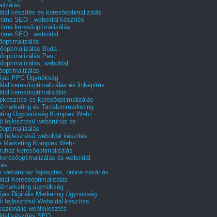
alizálás
dal készítés és keresőoptimalizálás
 time SEO : weboldal készítés
 time keresőoptimalizálás
 time SEO : weboldal
őoptimalizálás
őoptimalizálás Buda -
őoptimalizálás Pest
őoptimalizálás, weboldal
őoptimalizálás
íjas PPC Ügynökség
dal keresőoptimalizálás és linképítés
dal keresőoptimalizálás
pkészítés és keresőoptimalizálás
őmarketing és Tartalommarketing
eting Ügyönökség Komplex Web+
i fejlesztésű webáruház és
őoptimalizálás
i fejlesztésű weboldal készítés
e Marketing Komplex Web+
uház keresőoptimalizálás
 keresőoptimalizálás és weboldal
tés
e webáruház fejlesztés, online vásárlás
dal Keresőoptimalizálás
őmarketing ügynökség
íjas Digitális Marketing Ügynökség
i fejlesztésű Weboldal készítés
sszionális webfejlesztés
dal készítés SEO