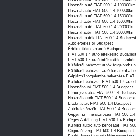
Használt autó‎ FIAT 500 1.4 100000km
Használtautó‎ FIAT 500 1.4 100000km 
Használt autó‎ FIAT 500 1.4 150000km
Használtautó‎ FIAT 500 1.4 150000km 
Használt autó‎ FIAT 500 1.4 200000km
Használtautó‎ FIAT 500 1.4 200000km 
Használt autó‎k FIAT 500 1.4 Budapes
Autó értékesítő Budapest
Értékesítési szakértő Budapest
FIAT 500 1.4 autó értékesítő Budapes
FIAT 500 1.4 autó értékesítési szakér
Külföldről behozott autók forgalomba
Külföldről behozott autó forgalomba 
Gépjármű forgalomba helyezése FIAT 
Külföldről behozott FIAT 500 1.4 aut
Használtautó‎ FIAT 500 1.4 Budapest
Élményvezetés FIAT 500 1.4 Budapes
Használtautó‎k FIAT 500 1.4 Budapest
Eladó autók FIAT 500 1.4 Budapest
Autókölcsönzők FIAT 500 1.4 Budape
Gépjármű Finanszírozás FIAT 500 1.4
Céges Autólízing FIAT 500 1.4 Budape
Külföldi autók‎ autó behozatal FIAT 50
Cégautólízing FIAT 500 1.4 Budapest