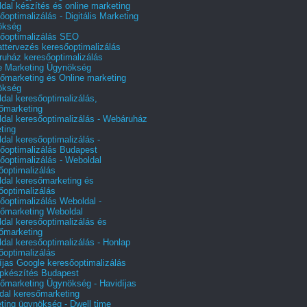
dal készítés és online marketing
őoptimalizálás - Digitális Marketing
ökség
őoptimalizálás SEO
attervezés keresőoptimalizálás
uház keresőoptimalizálás
e Marketing Ügynökség
őmarketing és Online marketing
ökség
dal keresőoptimalizálás,
őmarketing
dal keresőoptimalizálás - Webáruház
ting
dal keresőoptimalizálás -
őoptimalizálás Budapest
őoptimalizálás - Weboldal
őoptimalizálás
dal keresőmarketing és
őoptimalizálás
őoptimalizálás Weboldal -
őmarketing Weboldal
dal keresőoptimalizálás és
őmarketing
dal keresőoptimalizálás - Honlap
őoptimalizálás
íjas Google keresőoptimalizálás
pkészítés Budapest
őmarketing Ügynökség - Havidíjas
dal keresőmarketing
ting ügynökség - Dwell time