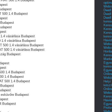
 FIAT 500 1.4 Budapest
optim
apest
Webol
Budapest
Dwell
AT 500 1.4 Budapest
Dwell
Dwell
apest
keres
l Budapest
Keres
Budapest
Keres
apest
Keres
 1.4 vásárlása Budapest
keres
Havid
 1.4 vásárlása Budapest
Webol
T 500 1.4 vásárlása Budapest
Webol
AT 500 1.4 vásárlása Budapest
Honla
szág Budapest
Keres
Mark
Egyed
dapest
keres
apest
Egyed
500 1.4 Budapest
Onlin
500 1.4 Budapest
Webár
IAT 500 1.4 Budapest
Helyi
készí
 Budapest
Onlin
udapest
Webol
e esküvőre Budapest
Keres
dapest
Havid
4 Budapest
Egyed
Profe
Webol