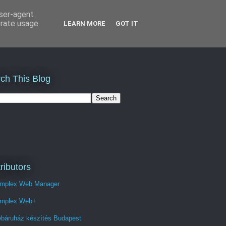
user-agent
erate usage
LEARN MORE
GOT IT
ch This Blog
ributors
mplex Web Manager
mplex Web+
báruház készítés Budapest