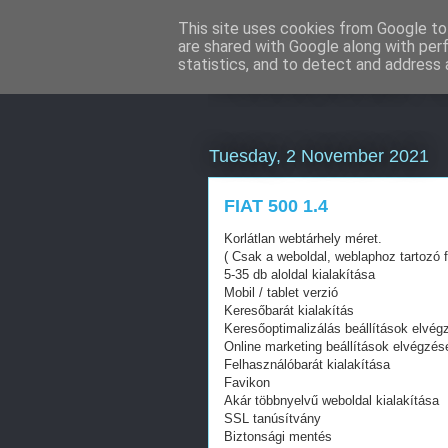
This site uses cookies from Google to 
are shared with Google along with per
Webáruház Ku
statistics, and to detect and address 
Tuesday, 2 November 2021
FIAT 500 1.4
Korlátlan webtárhely méret.
( Csak a weboldal, weblaphoz tartozó f
5-35 db aloldal kialakítása
Mobil / tablet verzió
Keresőbarát kialakítás
Keresőoptimalizálás beállítások elvég
Online marketing beállítások elvégzés
Felhasználóbarát kialakítása
Favikon
Akár többnyelvű weboldal kialakítása
SSL tanúsítvány
Biztonsági mentés