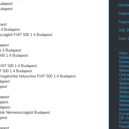
udapest
Octob
udapest
Septe
Augus
pest
.4 Budapest
July 
szágból FIAT 500 1.4 Budapest
June 
apest
 1.4 Budapest
Helyi
500 1.4 Budapest
Keres
Keres
FIAT 500 1.4 Budapest
Keres
Webol
AT 500 1.4 Budapest
Onlin
 forgalomba helyezése FIAT 500 1.4 Budapest
Onlin
dapest
Webol
apest
Webol
Webol
Webo
dapest
Webár
apest
Webár
dapest
keres
utók Németországból Budapest
Kompl
apest
DE m
Keres
Havid
dapest