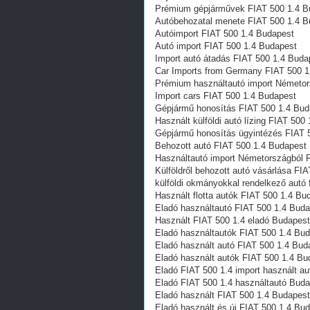
Prémium gépjárművek FIAT 500 1.4 B
Autóbehozatal menete FIAT 500 1.4 B
Autóimport FIAT 500 1.4 Budapest
Autó import FIAT 500 1.4 Budapest
Import autó átadás FIAT 500 1.4 Buda
Car Imports from Germany FIAT 500 1
Prémium használtautó import Németor
Import cars FIAT 500 1.4 Budapest
Gépjármű honosítás FIAT 500 1.4 Bud
Használt külföldi autó lízing FIAT 500
Gépjármű honosítás ügyintézés FIAT 
Behozott autó FIAT 500 1.4 Budapest
Használtautó import Németországból 
Külföldről behozott autó vásárlása FI
külföldi okmányokkal rendelkező autó
Használt flotta autók FIAT 500 1.4 Bu
Eladó használtautó FIAT 500 1.4 Bud
Használt FIAT 500 1.4 eladó Budapest
Eladó használtautók FIAT 500 1.4 Bu
Eladó használt autó FIAT 500 1.4 Bud
Eladó használt autók FIAT 500 1.4 Bu
Eladó FIAT 500 1.4 import használt a
Eladó FIAT 500 1.4 használtautó Bud
Eladó használt FIAT 500 1.4 Budapest
Eladó használt és új FIAT 500 1.4 Bu