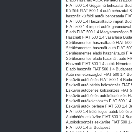
Eladó Használt Autók Németországból
FIAT 500 1.4 Gépjármű behozatal Bud
Külföldi FIAT 500 1.4 autó behozatal 
használt külföldi autók behozatala FI
FIAT 500 1.4 Használtautó import Bud
FIAT 500 1.4 import autók garanciáva
Eladó FIAT 500 1.4 Magyarországon‎ 
Használt FIAT 500 1.4 vásárlása Bud
Sérülésmentes használtautó FIAT 500
Sérülésmentes használt autó FIAT 500
Sérülésmentes eladó használtautó FIA
Sérülésmentes eladó használt autó FI
Használt FIAT 500 1.4 autók Németor
Eladó használt FIAT 500 1.4 Budapest
Autó németországból FIAT 500 1.4 Bu
Esküvői autóbérlés FIAT 500 1.4 Bud
Esküvői autó bérlés kölcsönzés FIAT 
Esküvői autóbérlés kölcsönzés FIAT 
Esküvői autóbérlés autókölcsönzés F
Esküvői autókölcsönzés FIAT 500 1.4
Esküvői autók bérlése FIAT 500 1.4 B
FIAT 500 1.4 különleges autók bérlés
Autóbérlés esküvőre FIAT 500 1.4 Bu
Autókölcsönzés esküvőre FIAT 500 1.
FIAT 500 1.4 ár Budapest