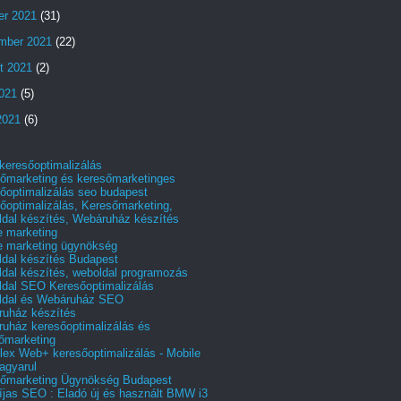
er 2021
(31)
mber 2021
(22)
t 2021
(2)
2021
(5)
2021
(6)
 keresőoptimalizálás
őmarketing és keresőmarketinges
őoptimalizálás seo budapest
őoptimalizálás, Keresőmarketing,
dal készítés, Webáruház készítés
e marketing
e marketing ügynökség
dal készítés Budapest
dal készítés, weboldal programozás
dal SEO Keresőoptimalizálás
ldal és Webáruház SEO
uház készítés
uház keresőoptimalizálás és
őmarketing
ex Web+ keresőoptimalizálás - Mobile
agyarul
őmarketing Ügynökség Budapest
íjas SEO : Eladó új és használt BMW i3