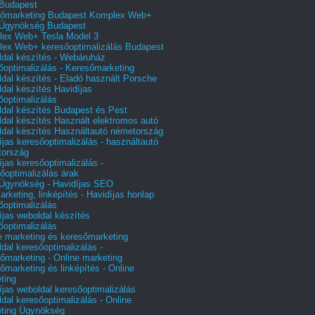
Budapest
őmarketing Budapest Komplex Web+
Ügynökség Budapest
ex Web+ Tesla Model 3
ex Web+ keresőoptimalizálás Budapest
dal készítés - Webáruház
őoptimalizálás - Keresőmarketing
dal készítés - Eladó használt Porsche
dal készítés Havidíjas
őoptimalizálás
dal készítés Budapest és Pest
dal készítés Használt elektromos autó
dal készítés Használtautó németország
íjas keresőoptimalizálás - használtautó
tország
íjas keresőoptimalizálás -
őoptimalizálás árak
gynökség - Havidíjas SEO
arketing, linképítés - Havidíjas honlap
őoptimalizálás
íjas weboldal készítés
őoptimalizálás
e marketing és keresőmarketing
dal keresőoptimalizálás -
őmarketing - Online marketing
őmarketing és linképítés - Online
ting
íjas weboldal keresőoptimalizálás
dal keresőoptimalizálás - Online
ting Ügynökség