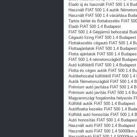
Eladó új és használt FIAT 500 1.4 Bu
Használt FIAT 500 1.4 autók Németor
Használt FIAT 500 1.4 vásárlása Bud
Tartós bérlet és flottakezelés FIAT 50
Eladó FIAT 500 1.4 Budapest
FIAT 500 1.4 Gépjármű behozatal‎ Bud
Cégautó lízing FIAT 500 1.4 Budapest
Flottakezelés cégautó FIAT 500 1.4 B
Flottaajánlatok FIAT 500 1.4 Budapest
Flotta ajánlatok FIAT 500 1.4 Budapes
FIAT 500 1.4 németországból Budapes
Autó külföldről FIAT 500 1.4 Budapest
Flotta és céges autók FIAT 500 1.4 B
Autóbehozatal külföldről FIAT 500 1.4
Autók Németországból‎ FIAT 500 1.4 
Prémium autó javítása FIAT 500 1.4 
Prémium autó javítás FIAT 500 1.4 B
Magyarországi forgalomba helyezés F
Külföldi autók‎ FIAT 500 1.4 Budapest
Autófloatta kezelés FIAT 500 1.4 Bud
Külföldi autó honosítás FIAT 500 1.4 
Autó honosítás FIAT 500 1.4 Budapes
Használt autó‎ FIAT 500 1.4 Budapest
Használt autó‎ FIAT 500 1.4 50000km 
Használtautó‎ FIAT 500 1.4 50000km a