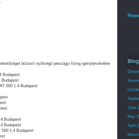
s
Repo
Blog
lehetőséget biztosít nyíltvégű pénzügyi lízing igénybevételére
Decem
.4 Budapest
4 Budapest
Novem
FIAT 500 1.4 Budapest
Octob
apest
Septe
pest
June 
pest
May 2
.4 Budapest
.4 Budapest
April 
 500 1.4 Budapest
March
est