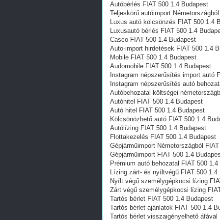
Autóbérlés FIAT 500 1.4 Budapest
Teljeskörű autóimport Németországból
Luxus autó kölcsönzés FIAT 500 1.4 
Luxusautó bérlés FIAT 500 1.4 Budap
Casco FIAT 500 1.4 Budapest
Auto-import hirdetések FIAT 500 1.4 
Mobile FIAT 500 1.4 Budapest
Audomobile FIAT 500 1.4 Budapest
Instagram népszerűsítés import autó 
Instagram népszerűsítés autó behozat
Autóbehozatal költségei németországb
Autóhitel FIAT 500 1.4 Budapest
Autó hitel FIAT 500 1.4 Budapest
Kölcsönözhető autó FIAT 500 1.4 Bud
Autólízing FIAT 500 1.4 Budapest
Flottakezelés FIAT 500 1.4 Budapest
Gépjárműimport Németországból FIAT
Gépjárműimport FIAT 500 1.4 Budapes
Prémium autó behozatal FIAT 500 1.4
Lízing zárt- és nyíltvégű FIAT 500 1.
Nyílt végű személygépkocsi lízing FI
Zárt végű személygépkocsi lízing FIA
Tartós bérlet FIAT 500 1.4 Budapest
Tartós bérlet ajánlatok FIAT 500 1.4 
Tartós bérlet visszaigényelhető áfáva