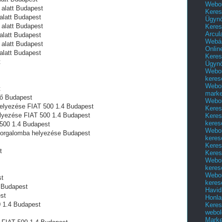
Webol
 alatt Budapest
Keres
alatt Budapest
Ügyn
 alatt Budapest
Keres
Arcul
alatt Budapest
Webár
 alatt Budapest
Onlin
alatt Budapest
Keres
t
Ügyn
Webol
keres
Webol
t
marke
tő Budapest
Webol
 helyezése FIAT 500 1.4 Budapest
Keres
helyezése FIAT 500 1.4 Budapest
Keres
keres
500 1.4 Budapest
Webol
ó forgalomba helyezése Budapest
keres
Keres
t
Keres
Webol
keres
Webol
st
keres
 Budapest
Havid
st
Honla
0 1.4 Budapest
Keres
webol
Marke