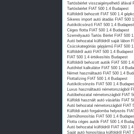
Tartósbérlet visszaigényelhető áfával
Tartósbérlet FIAT 500 1.4 Budapest
Külföldről behozott FIAT 500 1.4 gép
Sikeres import autó átadás FIAT 500 
Autókölcsönző FIAT 500 1.4 Budapest
Céges flotta FIAT 500 1.4 Budapest
Személyautó Tartós Bérlet FIAT 500 1
Autó behozatal külföldről saját lábon
Csúcskategóriás gépjármű FIAT 500 1
Külföldről autó FIAT 500 1.4 Budapest
FIAT 500 1.4 értékesítés Budapest
Külföldről behozott autók FIAT 500 1.
Autóhitel kalkulátor FIAT 500 1.4 Bud
Német használtautó FIAT 500 1.4 Bud
Flottalízing FIAT 500 1.4 Budapest
Autókölcsönzés FIAT 500 1.4 Budape
Luxus használtautó németországból F
Autóbehozatal németországból FIAT 5
Külföldi használt autó vásárlás FIAT 
Autó behozatal németországból FIAT 
Külföldi autó forgalomba helyezés FI
Járműhonosítás FIAT 500 1.4 Budape
Flotta céges autók FIAT 500 1.4 Buda
Autó behozatal külföldről FIAT 500 1.
Saját autó honosítása külföldről FIAT