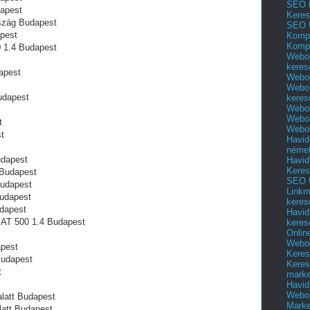
SEO 
dapest
Keres
szág Budapest
SEO 
apest
Kompl
Kompl
0 1.4 Budapest
Webol
keres
apest
Webol
Webol
udapest
keres
Webol
Webol
t
Webol
t
Havid
néme
udapest
Havid
Keres
 Budapest
SEO Ü
Budapest
Linkm
Budapest
keres
udapest
Havid
IAT 500 1.4 Budapest
keres
Onlin
Webol
apest
Keres
Budapest
Keres
t
marke
Havid
Webol
alatt Budapest
Marke
latt Budapest