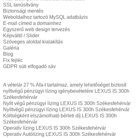
SSL tanúsítvány
Biztonsági mentés
Weboldalhoz tartozó MySQL adatbázis
E-mail címed a domainhez
Egyszerű web design tervezés
Képváltó / Slider
Szöveges aloldal kialakítás
Galéria
Blog
Fix fejléc
GDPR süti elfogadó sáv
A vételár 27 % Áfa-t tartalmaz, amely lehetőséget biztosít
nyíltvégű pénzügyi lízing igénybevételére LEXUS IS 300h
Székesfehérvár
Nyílt végű pénzügyi lízing LEXUS IS 300h Székesfehérvár
Nyíltvégű pénzügyi lízing LEXUS IS 300h Székesfehérvár
Költségként elszámolható bérleti díj LEXUS IS 300h
Székesfehérvár
Operatív lízing LEXUS IS 300h Székesfehérvár
Operatív Autólízing LEXUS IS 300h Székesfehérvár