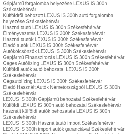
Gépjármű forgalomba helyezése LEXUS IS 300h
Székesfehérvár
Külföldről behozott LEXUS IS 300h autó forgalomba
helyezése Székesfehérvár
Használtautó‎ LEXUS IS 300h Székesfehérvár
Élményvezetés LEXUS IS 300h Székesfehérvár
Használtautó‎k LEXUS IS 300h Székesfehérvár
Eladó autók LEXUS IS 300h Székesfehérvár
Autókölcsönzők LEXUS IS 300h Székesfehérvár
Gépjármű Finanszírozás LEXUS IS 300h Székesfehérvár
Céges Autólízing LEXUS IS 300h Székesfehérvár
Külföldi autók‎ autó behozatal LEXUS IS 300h
Székesfehérvár
Cégautólízing LEXUS IS 300h Székesfehérvár
Eladó Használt Autók Németországból LEXUS IS 300h
Székesfehérvár
LEXUS IS 300h Gépjármű behozatal Székesfehérvár
Külföldi LEXUS IS 300h autó behozatal Székesfehérvár
használt külföldi autók behozatala LEXUS IS 300h
Székesfehérvár
LEXUS IS 300h Használtautó import Székesfehérvár
LEXUS IS 300h import autók garanciával Székesfehérvár