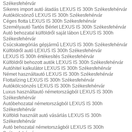
Székesfehérvár
Sikeres import autó átadás LEXUS IS 300h Székesfehérvár
Autókölcsönző LEXUS IS 300h Székesfehérvár
Céges flotta LEXUS IS 300h Székesfehérvár
Személyautó Tartós Bérlet LEXUS IS 300h Székesfehérvár
Autó behozatal külföldről saját lábon LEXUS IS 300h
Székesfehérvár
Csúcskategóriás gépjármű LEXUS IS 300h Székesfehérvár
Külföldről autó LEXUS IS 300h Székesfehérvár
LEXUS IS 300h értékesítés Székesfehérvár
Külföldről behozott autók LEXUS IS 300h Székesfehérvár
Autóhitel kalkulátor LEXUS IS 300h Székesfehérvár
Német használtautó LEXUS IS 300h Székesfehérvár
Flottalízing LEXUS IS 300h Székesfehérvár
Autókölcsönzés LEXUS IS 300h Székesfehérvár
Luxus használtautó németországból LEXUS IS 300h
Székesfehérvár
Autóbehozatal németországból LEXUS IS 300h
Székesfehérvár
Külföldi használt autó vásárlás LEXUS IS 300h
Székesfehérvár
Autó behozatal németországból LEXUS IS 300h