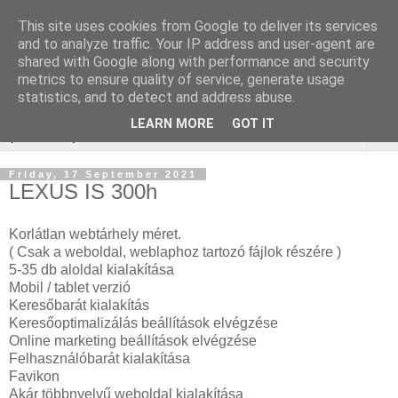
This site uses cookies from Google to deliver its services
Webáruház Kulcsszó
and to analyze traffic. Your IP address and user-agent are
shared with Google along with performance and security
optimalizálás
metrics to ensure quality of service, generate usage
statistics, and to detect and address abuse.
LEARN MORE
GOT IT
▼
Friday, 17 September 2021
LEXUS IS 300h
Korlátlan webtárhely méret.
( Csak a weboldal, weblaphoz tartozó fájlok részére )
5-35 db aloldal kialakítása
Mobil / tablet verzió
Keresőbarát kialakítás
Keresőoptimalizálás beállítások elvégzése
Online marketing beállítások elvégzése
Felhasználóbarát kialakítása
Favikon
Akár többnyelvű weboldal kialakítása