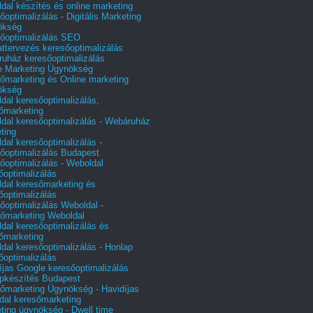
dal készítés és online marketing
őoptimalizálás - Digitális Marketing
ökség
őoptimalizálás SEO
attervezés keresőoptimalizálás
uház keresőoptimalizálás
e Marketing Ügynökség
őmarketing és Online marketing
ökség
dal keresőoptimalizálás,
őmarketing
dal keresőoptimalizálás - Webáruház
ting
dal keresőoptimalizálás -
őoptimalizálás Budapest
őoptimalizálás - Weboldal
őoptimalizálás
dal keresőmarketing és
őoptimalizálás
őoptimalizálás Weboldal -
őmarketing Weboldal
dal keresőoptimalizálás és
őmarketing
dal keresőoptimalizálás - Honlap
őoptimalizálás
íjas Google keresőoptimalizálás
pkészítés Budapest
őmarketing Ügynökség - Havidíjas
dal keresőmarketing
ting ügynökség - Dwell time