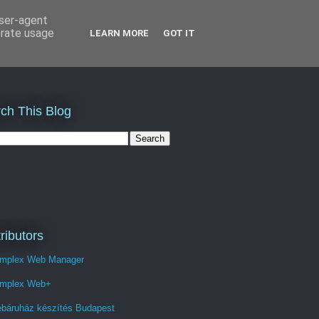
user-agent
erate usage
LEARN MORE
GOT IT
ch This Blog
ributors
mplex Web Manager
mplex Web+
báruház készítés Budapest