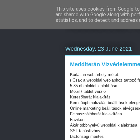
This site uses cookies from Google to 
are shared with Google along with per
Webáruház Ku
statistics, and to detect and address 
Wednesday, 23 June 2021
Medditerán Vízvédelemmel 
Korlátlan webtárhely méret.
( Csak a weboldal weblaphoz tartozó fá
5-35 db aloldal kialakítása
Mobil / tablet verzió
Keresőbarát kialakítás
Keresőoptimalizálás beállítások elvég
Online marketing beállítások elvégzés
Felhasználóbarát kialakítása
Favikon
Akár többnyelvű weboldal kialakítása
SSL tanúsítvány
Biztonsági mentés