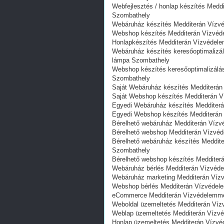
Webfejlesztés / honlap készítés Meddite
Szombathely
Webáruház készítés Medditerán Vízvé
Webshop készítés Medditerán Vízvéde
Honlapkészítés Medditerán Vízvédelem
Webáruház készítés keresőoptimalizálás
lámpa Szombathely
Webshop készítés keresőoptimalizálássa
Szombathely
Saját Webáruház készítés Medditerán V
Saját Webshop készítés Medditerán Ví
Egyedi Webáruház készítés Medditerán 
Egyedi Webshop készítés Medditerán Vi
Bérelhető webáruház Medditerán Vízvé
Bérelhető webshop Medditerán Vízvéde
Bérelhető webáruház készítés Medditerá
Szombathely
Bérelhető webshop készítés Medditerán 
Webáruház bérlés Medditerán Vízvédel
Webáruház marketing Medditerán Vízve
Webshop bérlés Medditerán Vízvédelem
eCommerce Medditerán Vízvédelemmel 
Weboldal üzemeltetés Medditerán Vízve
Weblap üzemeltetés Medditerán Vízvé
Honlap üzemeltetés Medditerán Vízvéd