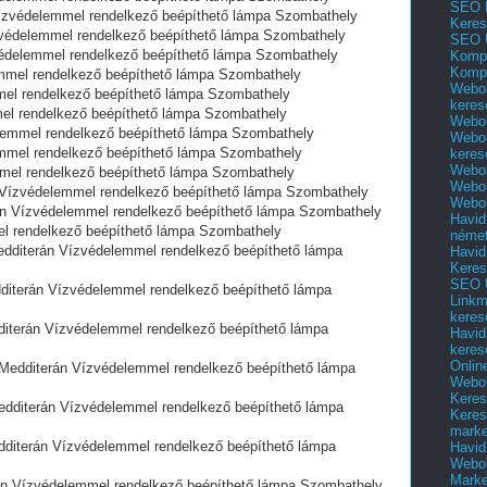
SEO 
védelemmel rendelkező beépíthető lámpa Szombathely
Keres
́delemmel rendelkező beépíthető lámpa Szombathely
SEO 
delemmel rendelkező beépíthető lámpa Szombathely
Kompl
Kompl
mmel rendelkező beépíthető lámpa Szombathely
Webol
el rendelkező beépíthető lámpa Szombathely
keres
l rendelkező beépíthető lámpa Szombathely
Webol
emmel rendelkező beépíthető lámpa Szombathely
Webol
mel rendelkező beépíthető lámpa Szombathely
keres
Webol
mel rendelkező beépíthető lámpa Szombathely
Webol
Vízvédelemmel rendelkező beépíthető lámpa Szombathely
Webol
 Vízvédelemmel rendelkező beépíthető lámpa Szombathely
Havid
l rendelkező beépíthető lámpa Szombathely
néme
diterán Vízvédelemmel rendelkező beépíthető lámpa
Havid
Keres
SEO Ü
terán Vízvédelemmel rendelkező beépíthető lámpa
Linkm
keres
terán Vízvédelemmel rendelkező beépíthető lámpa
Havid
keres
Onlin
dditerán Vízvédelemmel rendelkező beépíthető lámpa
Webol
Keres
diterán Vízvédelemmel rendelkező beépíthető lámpa
Keres
marke
iterán Vízvédelemmel rendelkező beépíthető lámpa
Havid
Webol
Marke
Vízvédelemmel rendelkező beépíthető lámpa Szombathely