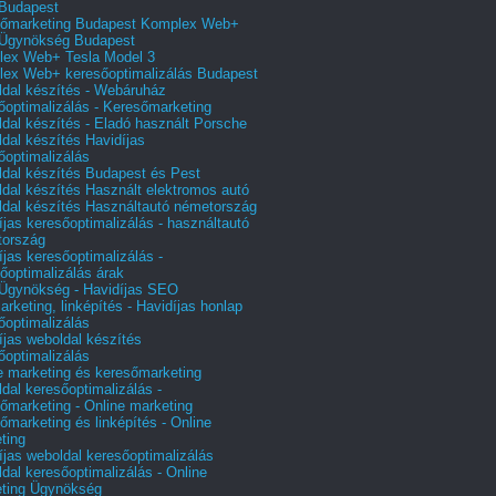
Budapest
őmarketing Budapest Komplex Web+
Ügynökség Budapest
ex Web+ Tesla Model 3
ex Web+ keresőoptimalizálás Budapest
dal készítés - Webáruház
őoptimalizálás - Keresőmarketing
dal készítés - Eladó használt Porsche
dal készítés Havidíjas
őoptimalizálás
dal készítés Budapest és Pest
dal készítés Használt elektromos autó
dal készítés Használtautó németország
íjas keresőoptimalizálás - használtautó
tország
íjas keresőoptimalizálás -
őoptimalizálás árak
gynökség - Havidíjas SEO
arketing, linképítés - Havidíjas honlap
őoptimalizálás
íjas weboldal készítés
őoptimalizálás
e marketing és keresőmarketing
dal keresőoptimalizálás -
őmarketing - Online marketing
őmarketing és linképítés - Online
ting
íjas weboldal keresőoptimalizálás
dal keresőoptimalizálás - Online
ting Ügynökség