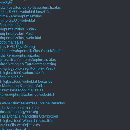
alizálás
dal készítés és keresőoptimalizálás
 time SEO : weboldal készítés
 time keresőoptimalizálás
 time SEO : weboldal
őoptimalizálás
őoptimalizálás Buda -
őoptimalizálás Pest
őoptimalizálás, weboldal
őoptimalizálás
íjas PPC Ügynökség
dal keresőoptimalizálás és linképítés
dal keresőoptimalizálás
pkészítés és keresőoptimalizálás
őmarketing és Tartalommarketing
eting Ügyönökség Komplex Web+
i fejlesztésű webáruház és
őoptimalizálás
i fejlesztésű weboldal készítés
e Marketing Komplex Web+
uház keresőoptimalizálás
 keresőoptimalizálás és weboldal
tés
e webáruház fejlesztés, online vásárlás
dal Keresőoptimalizálás
őmarketing ügynökség
íjas Digitális Marketing Ügynökség
i fejlesztésű Weboldal készítés
sszionális webfejlesztés
dal készítés SEO