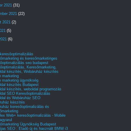
er 2021
(31)
mber 2021
(22)
t 2021
(2)
2021
(5)
2021
(6)
 keresőoptimalizálás
őmarketing és keresőmarketinges
őoptimalizálás seo budapest
őoptimalizálás, Keresőmarketing,
dal készítés, Webáruház készítés
e marketing
e marketing ügynökség
dal készítés Budapest
dal készítés, weboldal programozás
dal SEO Keresőoptimalizálás
ldal és Webáruház SEO
uház készítés
uház keresőoptimalizálás és
őmarketing
ex Web+ keresőoptimalizálás - Mobile
agyarul
őmarketing Ügynökség Budapest
íjas SEO : Eladó új és használt BMW i3