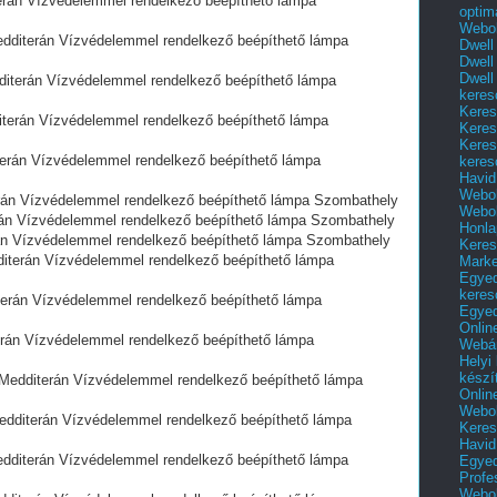
án Vízvédelemmel rendelkező beépíthető lámpa
optim
Webol
iterán Vízvédelemmel rendelkező beépíthető lámpa
Dwell
Dwell
Dwell
erán Vízvédelemmel rendelkező beépíthető lámpa
keres
Keres
erán Vízvédelemmel rendelkező beépíthető lámpa
Keres
Keres
rán Vízvédelemmel rendelkező beépíthető lámpa
keres
Havid
Webol
án Vízvédelemmel rendelkező beépíthető lámpa Szombathely
Webol
n Vízvédelemmel rendelkező beépíthető lámpa Szombathely
Honla
n Vízvédelemmel rendelkező beépíthető lámpa Szombathely
Keres
erán Vízvédelemmel rendelkező beépíthető lámpa
Mark
Egyed
keres
án Vízvédelemmel rendelkező beépíthető lámpa
Egyed
Onlin
án Vízvédelemmel rendelkező beépíthető lámpa
Webár
Helyi
készí
dditerán Vízvédelemmel rendelkező beépíthető lámpa
Onlin
Webol
diterán Vízvédelemmel rendelkező beépíthető lámpa
Keres
Havid
iterán Vízvédelemmel rendelkező beépíthető lámpa
Egyed
Profe
Webol