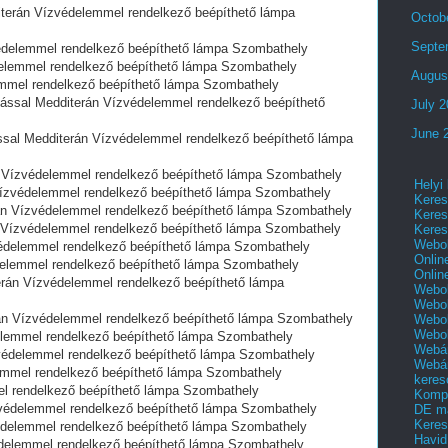
rán Vízvédelemmel rendelkező beépíthető lámpa
Octob
Septe
delemmel rendelkező beépíthető lámpa Szombathely
lemmel rendelkező beépíthető lámpa Szombathely
Augus
mel rendelkező beépíthető lámpa Szombathely
sal Medditerán Vízvédelemmel rendelkező beépíthető
July 
June 
l Medditerán Vízvédelemmel rendelkező beépíthető lámpa
ízvédelemmel rendelkező beépíthető lámpa Szombathely
Helyi
zvédelemmel rendelkező beépíthető lámpa Szombathely
Keres
Vízvédelemmel rendelkező beépíthető lámpa Szombathely
Keres
́zvédelemmel rendelkező beépíthető lámpa Szombathely
Keres
Webol
delemmel rendelkező beépíthető lámpa Szombathely
Onlin
lemmel rendelkező beépíthető lámpa Szombathely
Onlin
n Vízvédelemmel rendelkező beépíthető lámpa
Webol
Webol
Vízvédelemmel rendelkező beépíthető lámpa Szombathely
Webol
Webo
emmel rendelkező beépíthető lámpa Szombathely
Webár
́delemmel rendelkező beépíthető lámpa Szombathely
Webár
mel rendelkező beépíthető lámpa Szombathely
keres
rendelkező beépíthető lámpa Szombathely
Kompl
́delemmel rendelkező beépíthető lámpa Szombathely
DE m
Keres
delemmel rendelkező beépíthető lámpa Szombathely
Havid
elemmel rendelkező beépíthető lámpa Szombathely