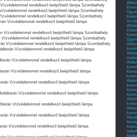
Webol
ízvédelemmel rendelkező beépíthető lámpa Szombathely
Keres
́zvédelemmel rendelkező beépíthető lámpa Szombathely
Ügyn
zvédelemmel rendelkező beépíthető lámpa Szombathely
Keres
Arcul
 Vízvédelemmel rendelkező beépíthető lámpa
Webár
Onlin
Vízvédelemmel rendelkező beépíthető lámpa Szombathely
Keres
ízvédelemmel rendelkező beépíthető lámpa Szombathely
Ügyn
án Vízvédelemmel rendelkező beépíthető lámpa Szombathely
Webol
keres
terán Vízvédelemmel rendelkező beépíthető lámpa
Webol
marke
erán Vízvédelemmel rendelkező beépíthető lámpa
Webol
Keres
rán Vízvédelemmel rendelkező beépíthető lámpa
Keres
keres
Webol
án Vízvédelemmel rendelkező beépíthető lámpa
keres
Keres
diterán Vízvédelemmel rendelkező beépíthető lámpa
Keres
Webol
keres
terán Vízvédelemmel rendelkező beépíthető lámpa
Webol
keres
rán Vízvédelemmel rendelkező beépíthető lámpa
Havid
Honla
rán Vízvédelemmel rendelkező beépíthető lámpa
Keres
webol
Marke