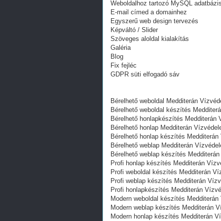
Weboldalhoz tartozó MySQL adatbázi
E-mail címed a domainhez
Egyszerű web design tervezés
Képváltó / Slider
Szöveges aloldal kialakítás
Galéria
Blog
Fix fejléc
GDPR süti elfogadó sáv
Bérelhető weboldal Medditerán Vízvéd
Bérelhető weboldal‎ készítés Medditerá
Bérelhető honlapkészítés Medditerán Vi
Bérelhető honlap Medditerán Vízvédel
Bérelhető honlap készítés Medditerán V
Bérelhető weblap Medditerán Vízvédel
Bérelhető weblap készítés Medditerán V
Profi honlap készítés Medditerán Vízv
Profi weboldal készítés Medditerán Ví
Profi weblap készítés Medditerán Vízv
Profi honlapkészítés Medditerán Vízve
Modern weboldal készítés Medditerán Vi
Modern weblap készítés Medditerán Víz
Modern honlap készítés Medditerán Víz